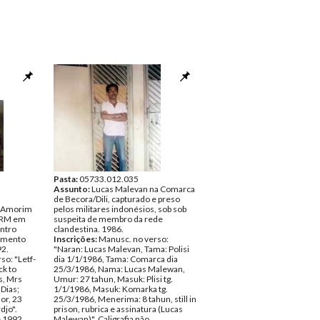
Pasta:
05733.012.035
Assunto:
Lucas Malevan na Comarca
de Becora/Dili, capturado e preso
é Amorim
pelos militares indonésios, sob sob
NRM em
suspeita de membro da rede
ntro
clandestina. 1986.
lamento
Inscrições:
Manusc. no verso:
92.
"Naran: Lucas Malevan, Tama: Polisi
so: "Letf-
dia 1/1/1986, Tama: Comarca dia
ck to
25/3/1986, Nama: Lucas Malewan,
s, Mrs
Umur: 27 tahun, Masuk: Plisi tg.
Dias;
1/1/1986, Masuk: Komarka tg.
or, 23
25/3/1986, Menerima: 8 tahun, still in
djo".
prison, rubrica e assinatura (Lucas
e 1992
Malewan)". Caligrafia não