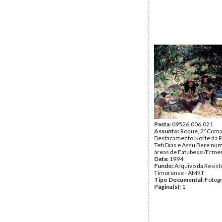
Pasta:
09526.006.021
Assunto:
Roque, 2º Com
Destacamento Norte da R
Teti Dias e Assu Bere num
áreas de Fatubessi/Erme
Data:
1994
Fundo:
Arquivo da Resist
Timorense - AMRT
Tipo Documental:
Fotogr
Página(s):
1