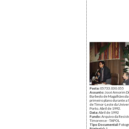
Pasta:
05733.030.055
Assunto:
José Amorim Di
Barbedo de Magalhãesda
primeiro plano durante a 
de Timor-Leste da Unive
Porto. Abril de 1992.
Data:
Abril de 1992
Fundo:
Arquivo da Resist
Timorense - TAPOL
Tipo Documental:
Fotogr
Página(s):
1