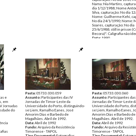
Nama: Nia Martins, captura
dia 1/12/1988; Nome Antón
Silva, capturação: No dia 1
Nome: Guilherme Kehi, ca
No dia 24/1/1990; Nome: 
Soares, capturação: No dia
25/6/1988; still in prison 
Becora)". Caligrafia não ide
Data:
1990
Fundo:
Arquivo da Resistê
Timorense - TAPOL
Tipo Documental:
Fotogra
Página(s):
1
Pasta:
05733.030.059
Pasta:
05733.030.060
as e
Assunto:
Participantes das IV
Assunto:
Participantes das
s, em
Jornadas de Timor-Leste da
Jornadas de Timor-Leste d
IV Jornadas
Universidade do Porto, distinguindo-
Universidade do Porto, dis
rsdade do
se Liem, Ramalho Eanes, José
se Liem, Ramalho Eanes, J
Amorim Dias e Barbedo de
Amorim Dias e Barbedo de
Magalhães. Abril de 1992.
Magalhães. Abril de 1992.
ência
Data:
Abril de 1992
Data:
Abril de 1992
Fundo:
Arquivo da Resistência
Fundo:
Arquivo da Resistê
afias
Timorense - TAPOL
Timorense - TAPOL
Tipo Documental:
Fotografias
Tipo Documental:
Fotogra