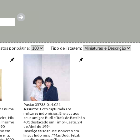
istos por página:
Tipo de listagem:
Pasta:
05733.014.021
ses numa
Assunto:
Foto capturada aos
militares indonésios. Enviada aos
eira, Nia
seus amigos Budi e Tutik do Batalhão
Guilherme
431 destacado em Timor-Leste. 24
990.
de Abril de 1994.
rso em
Inscrições:
Manusc. no verso em
reira,
língua Indonésia: "Mas Budi, tebak
aio 1990;
sendiri yang mana Tutik. Jangan