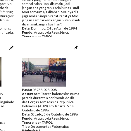
ção: No
sampai salah. Tapi dia malu, jadi
io da
jangan ada yang tahu selain Mas Budi.
2/1/1990;
Mau senyum aja ditahan. Soalnya dia
pturação:
juga malu. Simpan rapat-rapat ya Mas,
Manuel
jangan sampai kena angin hutan, nanti
dia masuk angin. kasihan".
(Comarca
Data:
Domingo, 24 de Abril de 1994
ntificada.
Fundo:
Arquivo da Resistência
Timorense - TAPOL
ncia
Tipo Documental:
Fotografias
Página(s):
1
fias
Pasta:
05733.023.008
 IV
Assunto:
Militares indonésios numa
a
parada durante a cerimónia do dia
tinguindo-
das Forças Armadas da República
osé
Indonésia (ABRI) em Jacarta. 5 de
Outubro de 1996.
Data:
Sábado, 5 de Outubro de 1996
Fundo:
Arquivo da Resistência
ncia
Timorense - TAPOL
Tipo Documental:
Fotografias
fias
Página(s):
1