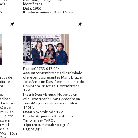
ncia
identificada.
Data:
1986
fias
Fundo:
Arquivo da Resistência
Timorense - TAPOL
Tipo Documental:
Fotografias
Página(s):
1
Pasta:
05733.017.054
Assunto:
Membro de solidariedade
 ruas de
oferecendo presentes Maria Bráz e
 dia de
José Amorim Dias, Representante do
 na
CNRM em Bruxelas. Novembro de
1993.
res
Inscrições:
Manusc. No verso em
melhas
etiqueta: "Maria Braz + Amorim on
 durante a
Tour-Mayor of to inks worth, Nov.
ação de
1993".
em 17 de
Data:
Novembro de 1993
 de 1992.
Fundo:
Arquivo da Resistência
rso em
Timorense - TAPOL
t Hari
Tipo Documental:
Fotografias
passus
Página(s):
1
/7/92= 16th
27th