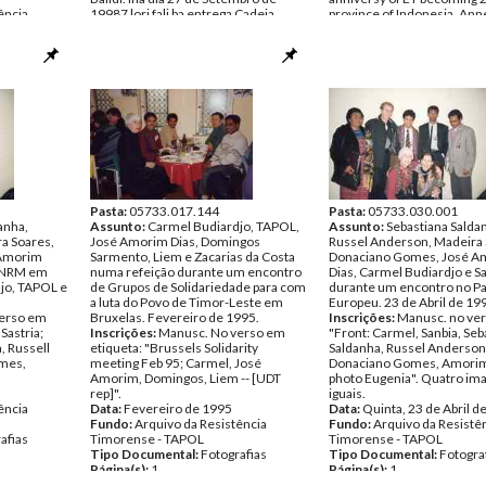
ência
19987 lori fali ba entrega Cadeia
province of Indonesia, Ann
Central Sivil: Bekora-Dili Timor Loro
opposed to Invasion".
afias
Sae/Até".
Data:
Sexta, 17 de Julho de
Data:
1991
Fundo:
Arquivo da Resistê
Fundo:
Arquivo da Resistência
Timorense - TAPOL
Timorense - TAPOL
Tipo Documental:
Fotogra
Tipo Documental:
Fotografias
Página(s):
1
Página(s):
1
Pasta:
05733.017.144
Pasta:
05733.030.001
anha,
Assunto:
Carmel Budiardjo, TAPOL,
Assunto:
Sebastiana Salda
a Soares,
José Amorim Dias, Domingos
Russel Anderson, Madeira 
 Amorim
Sarmento, Liem e Zacarias da Costa
Donaciano Gomes, José A
 CNRM em
numa refeição durante um encontro
Dias, Carmel Budiardjo e Sa
jo, TAPOL e
de Grupos de Solidariedade para com
durante um encontro no P
a luta do Povo de Timor-Leste em
Europeu. 23 de Abril de 19
erso em
Bruxelas. Fevereiro de 1995.
Inscrições:
Manusc. no ver
Sastria;
Inscrições:
Manusc. No verso em
"Front: Carmel, Sanbia, Seb
, Russell
etiqueta: "Brussels Solidarity
Saldanha, Russel Anderson
mes,
meeting Feb 95; Carmel, José
Donaciano Gomes, Amorim
Amorim, Domingos, Liem -- [UDT
photo Eugenia". Quatro im
rep]".
iguais.
ência
Data:
Fevereiro de 1995
Data:
Quinta, 23 de Abril d
Fundo:
Arquivo da Resistência
Fundo:
Arquivo da Resistê
afias
Timorense - TAPOL
Timorense - TAPOL
Tipo Documental:
Fotografias
Tipo Documental:
Fotogra
Página(s):
1
Página(s):
1