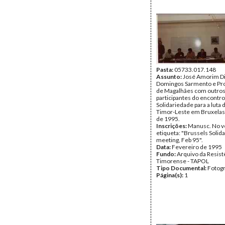
Pasta:
05733.017.148
Assunto:
José Amorim Di
Domingos Sarmento e Pro
de Magalhães com outro
participantes do encontro
Solidariedade para a luta
Timor-Leste em Bruxelas
de 1995.
Inscrições:
Manusc. No v
etiqueta: "Brussels Solida
meeting, Feb 95".
Data:
Fevereiro de 1995
Fundo:
Arquivo da Resist
Timorense - TAPOL
Tipo Documental:
Fotogr
Página(s):
1