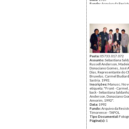
Fundo:
Arquivo da Resist
Timorense - TAPOL
Tipo Documental:
Fotogr
Página(s):
2
Pasta:
05733.017.072
Assunto:
Sebastiana Sald
Russell Anderson, Madeir
Donaciano Gomes, José
Dias, Representante do
Bruxelas, Carmel Budiard
Sastria. 1992.
Inscrições:
Manusc. No v
etiqueta: "Front - Carmel, 
back - Sebastiana Saldanha
Anderson, Donaciano Go
Amorim, 1992".
Data:
1992
Fundo:
Arquivo da Resist
Timorense - TAPOL
Tipo Documental:
Fotogr
Página(s):
1