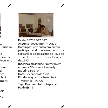
Pasta:
05733.017.147
s,
Assunto:
José Amorim Dias e
. Barbedo
Domingos Sarmento com outros
participantes durante o encontro de
de
Solidariedade para a luta do Povo de
o Povo de
Timor-Leste em Bruxelas. Fevereiro
Fevereiro
de 1995.
Inscrições:
Manusc. No verso em
rso em
etiqueta: "Brussels Solidarity
ty
meeting, Feb 95".
rim,
Data:
Fevereiro de 1995
 Prof
Fundo:
Arquivo da Resistência
lemens
Timorense - TAPOL
Tipo Documental:
Fotografias
Página(s):
1
ncia
fias