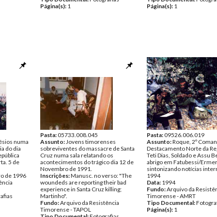
Página(s):
1
Página(s):
1
Pasta:
05733.008.045
Pasta:
09526.006.019
nésios numa
Assunto:
Jovens timorenses
Assunto:
Roque, 2º Coman
a do dia
sobreviventes do massacre de Santa
Destacamento Norte da Re
epública
Cruz numa sala relatando os
Teti Dias, Soldado e Assu 
ta. 5 de
acontecimentos do trágico dia 12 de
abrigo em Fatubessi/Erme
Novembro de 1991.
sintonizando notícias inter
ro de 1996
Inscrições:
Manusc. no verso: "The
1994
ência
woundeds are reporting their bad
Data:
1994
experience in Santa Cruz killing;
Fundo:
Arquivo da Resistê
afias
Martinho".
Timorense - AMRT
Fundo:
Arquivo da Resistência
Tipo Documental:
Fotogra
Timorense - TAPOL
Página(s):
1
Tipo Documental:
Fotografias