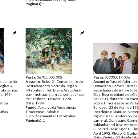
Página(s):
1
Pasta:
06785.002.002
Pasta:
05733.017.036
andante do
Assunto:
Roke, 2º. Comandante do
Assunto:
Russell Aderson,
egião-4,
Destacamento Norte da Região-
Donaciano Gomes (Buras),
 abrigo nas
4/Fronteira, Teti Dias e Assu Bere,
Sebastiana Saldanha e Jos
ra. 1994
ouvir notícias, num abrigo nas áreas
Dias, Representante do C
de Fatubessi, Ermera. 1994.
Bruxelas, durante um enco
ência
Data:
1994
sobre Timor-Leste no Par
Fundo:
Arquivo da Resistência
Europeu. 23 de Abril de 19
afias
Timorense - Sabalae
Inscrições:
Manusc. No ver
Tipo Documental:
Fotografias
right: Russell Anderson (ba
Página(s):
1
camera), Donaciano Gome
Saldanha and Jose Amorim 
EuroParl. Hearing on E. Tim
April 1992; Photo: C. Budiar
Data:
Quinta, 23 de Abril d