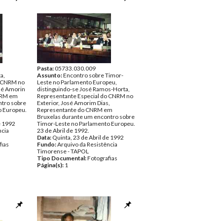
Pasta:
05733.030.009
a,
Assunto:
Encontro sobre Timor-
o CNRM no
Leste no Parlamento Europeu,
osé Amorin
distinguindo-se José Ramos-Horta,
NRM em
Representante Especial do CNRM no
ntro sobre
Exterior, José Amorim Dias,
o Europeu.
Representante do CNRM em
Bruxelas durante um encontro sobre
e 1992
Timor-Leste no Parlamento Europeu.
ncia
23 de Abril de 1992.
Data:
Quinta, 23 de Abril de 1992
fias
Fundo:
Arquivo da Resistência
Timorense - TAPOL
Tipo Documental:
Fotografias
Página(s):
1