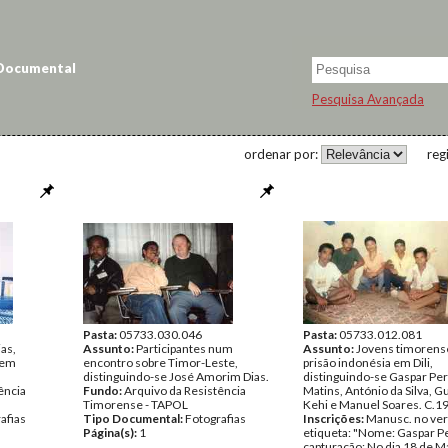
 Documental
Pesquisa Avançada
ordenar por:
reg
Pasta:
05733.030.046
Pasta:
05733.012.081
as,
Assunto:
Participantes num
Assunto:
Jovens timoren
 em
encontro sobre Timor-Leste,
prisão indonésia em Dili,
distinguindo-se José Amorim Dias.
distinguindo-se Gaspar Per
ência
Fundo:
Arquivo da Resistência
Matins, António da Silva, 
Timorense - TAPOL
Kehi e Manuel Soares. C.1
afias
Tipo Documental:
Fotografias
Inscrições:
Manusc. no ve
Página(s):
1
etiqueta: "Nome: Gaspar Pe
capturação: No dia 18 de M