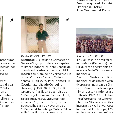
Fundo:
Arquivo da Resistê
Timorense - TAPOL
Tipo Documental:
Fotogra
Página(s):
1
Pasta:
05733.012.042
Pasta:
05733.023.035
antos numa
Assunto:
Luís Ogula na Comarca de
Título:
Desfile de militares
 capturado e
Becora/Dili, capturado e preso pelos
indonésios (Kopassus) nas
onésios, sob
militares indonésios, sob suspeita de
Dili durante a cerimónia do
ede
membro da rede clandestina. 1991.
integração de Timor-Leste
bro de
Inscrições:
Manusc. no verso: "Still in
Indonésia
prison Camarca Becora, Cadeia
Assunto:
Desfile de milita
erso:
sentral, T. Dili, 22/5/1991, nome: Luís
indonésios das boinas ver
s, dia da
Cogula, naturalidade Concelho
(Kopassus) nas ruas de Dili
 Still in
Baucau, QRTVR SXCJLEGL, TXER
cerimónia do dia de integr
Jofre
GFGBGIG, iha dia 27 de Janeiro de
Timor-Leste na Indonésia 
rimentos
1986 força Indonésia Kopskam Intel,
Julho de 1976. 17 de Julho
ei hela ho
Saka Baucau e SXcJLESL mak kaer
Inscrições:
Manusc. no ve
ará connosco
ema nain 15, mane ho feto, lori ba
etiqueta: "Kapassus in Dili a
fia não
Baucau, iha dia 4 de Fevereiro de
integrasi, 17 Juli 1992; Ko
1986 lori fali ba entrega Cadeia Militar
Indonesia Elite Troops, 17
Balidi. Iha dia 27 de Setembro de
anniversy of ET becoming 