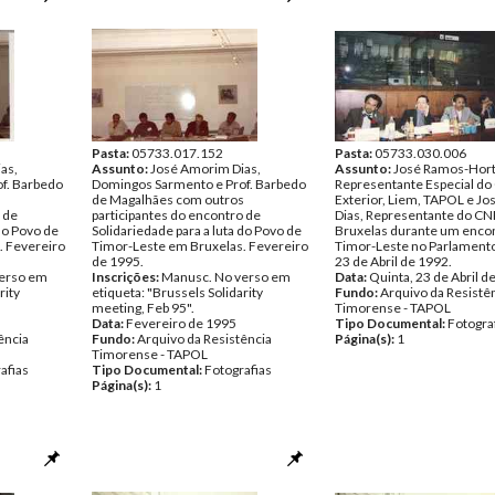
Pasta:
05733.017.152
Pasta:
05733.030.006
as,
Assunto:
José Amorim Dias,
Assunto:
José Ramos-Hort
f. Barbedo
Domingos Sarmento e Prof. Barbedo
Representante Especial d
s
de Magalhães com outros
Exterior, Liem, TAPOL e J
 de
participantes do encontro de
Dias, Representante do C
 do Povo de
Solidariedade para a luta do Povo de
Bruxelas durante um enco
. Fevereiro
Timor-Leste em Bruxelas. Fevereiro
Timor-Leste no Parlament
de 1995.
23 de Abril de 1992.
erso em
Inscrições:
Manusc. No verso em
Data:
Quinta, 23 de Abril d
rity
etiqueta: "Brussels Solidarity
Fundo:
Arquivo da Resistê
meeting, Feb 95".
Timorense - TAPOL
Data:
Fevereiro de 1995
Tipo Documental:
Fotogra
ência
Fundo:
Arquivo da Resistência
Página(s):
1
Timorense - TAPOL
afias
Tipo Documental:
Fotografias
Página(s):
1