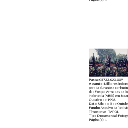
Pasta:
05733.023.009
Assunto:
Militares indo
parada durante a cerimóni
das Forças Armadas da R
Indonésia (ABRI) em Jacar
Outubro de 1996.
Data:
Sábado, 5 de Outub
Fundo:
Arquivo da Resist
Timorense - TAPOL
Tipo Documental:
Fotogr
Página(s):
1