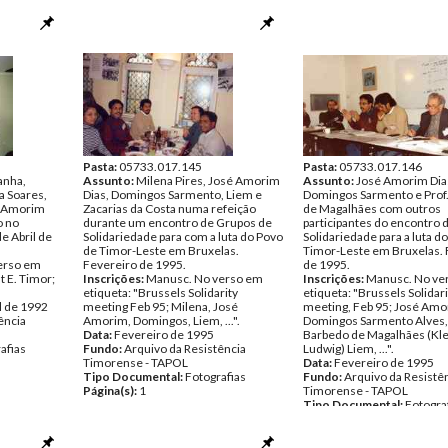
Pasta:
05733.017.145
Pasta:
05733.017.146
anha,
Assunto:
Milena Pires, José Amorim
Assunto:
José Amorim Dia
a Soares,
Dias, Domingos Sarmento, Liem e
Domingos Sarmento e Prof
é Amorim
Zacarias da Costa numa refeição
de Magalhães com outros
o no
durante um encontro de Grupos de
participantes do encontro 
e Abril de
Solidariedade para com a luta do Povo
Solidariedade para a luta d
de Timor-Leste em Bruxelas.
Timor-Leste em Bruxelas. 
erso em
Fevereiro de 1995.
de 1995.
t E. Timor;
Inscrições:
Manusc. No verso em
Inscrições:
Manusc. No ve
etiqueta: "Brussels Solidarity
etiqueta: "Brussels Solidari
l de 1992
meeting Feb 95; Milena, José
meeting, Feb 95; José Amo
ência
Amorim, Domingos, Liem, ...".
Domingos Sarmento Alves,
Data:
Fevereiro de 1995
Barbedo de Magalhães (K
afias
Fundo:
Arquivo da Resistência
Ludwig) Liem, ...".
Timorense - TAPOL
Data:
Fevereiro de 1995
Tipo Documental:
Fotografias
Fundo:
Arquivo da Resistê
Página(s):
1
Timorense - TAPOL
Tipo Documental:
Fotogra
Página(s):
1