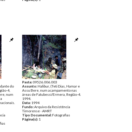
Pasta:
09526.006.003
dante do
Assunto:
Halibur, (Teti Dias, Hamar e
gião-4,
Assu Bere, num acampamento nas
Bere, num
áreas de Fatubessi/Ermera, Região-4.
ra
1994.
nacionais.
Data:
1994
Fundo:
Arquivo da Resistência
Timorense - AMRT
ncia
Tipo Documental:
Fotografias
Página(s):
1
fias