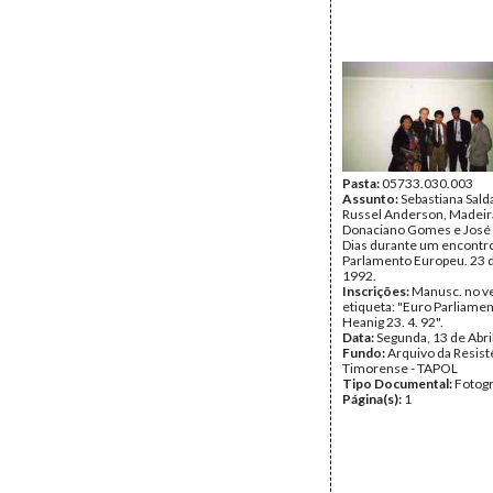
Pasta:
05733.030.003
Assunto:
Sebastiana Sald
Russel Anderson, Madeir
Donaciano Gomes e Jos
Dias durante um encontr
Parlamento Europeu. 23 d
1992.
Inscrições:
Manusc. no v
etiqueta: "Euro Parliamen
Heanig 23. 4. 92".
Data:
Segunda, 13 de Abri
Fundo:
Arquivo da Resist
Timorense - TAPOL
Tipo Documental:
Fotogr
Página(s):
1