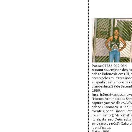
Pasta:
05733.012.054
Assunto:
Armindo dos S
prisão indonésia em Dili,
preso pelos militares ind
suspeita de membro da r
clandestina. 29 de Setem
1989.
Inscrições:
Manusc. no v
"Nome: Armindo dos Santo
capturação: No dia 29/9/89,
prison (Comarca Balide); 
mentus joben Timor (Sof
jovem Timor); Maromak s
ita, iha ita leet (Deus est
e no seio de nós)". Caligra
identificada.
Data:
1989