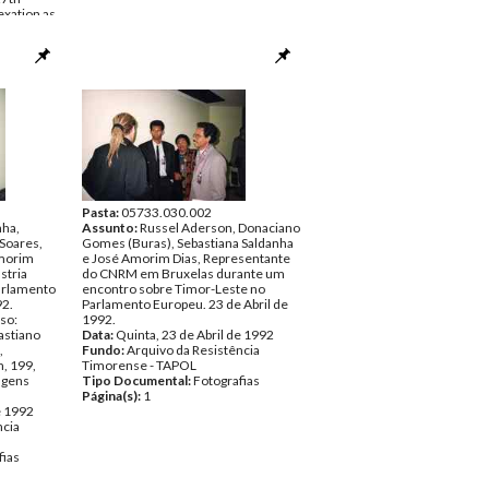
exation as
 1992
ncia
fias
Pasta:
05733.030.002
nha,
Assunto:
Russel Aderson, Donaciano
Soares,
Gomes (Buras), Sebastiana Saldanha
morim
e José Amorim Dias, Representante
stria
do CNRM em Bruxelas durante um
arlamento
encontro sobre Timor-Leste no
92.
Parlamento Europeu. 23 de Abril de
so:
1992.
astiano
Data:
Quinta, 23 de Abril de 1992
,
Fundo:
Arquivo da Resistência
, 199,
Timorense - TAPOL
agens
Tipo Documental:
Fotografias
Página(s):
1
e 1992
ncia
fias