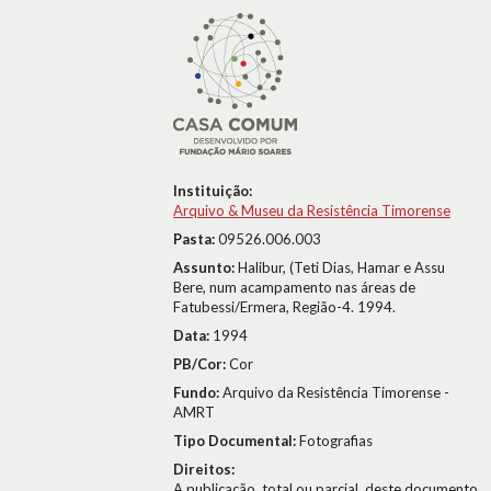
Instituição:
Arquivo & Museu da Resistência Timorense
Pasta:
09526.006.003
Assunto:
Halibur, (Teti Dias, Hamar e Assu
Bere, num acampamento nas áreas de
Fatubessi/Ermera, Região-4. 1994.
Data:
1994
PB/Cor:
Cor
Fundo:
Arquivo da Resistência Timorense -
AMRT
Tipo Documental:
Fotografias
Direitos:
A publicação, total ou parcial, deste documento