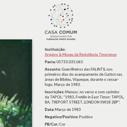
Instituição:
Arquivo & Museu da Resistência Timorense
Pasta:
05733.035.065
Assunto:
Guerrilheiros das FALINTIL nos
primeiros dias do acampamento de Gattot nas
áreas de Bibileu, Viqueque, durante o cessar-
fogo. Março de 1983.
Inscrições:
Manusc. no verso e com carimbo
da TAPOL: "1983, Fretilin in East Timor; TAPOL,
8A, TREPORT STREET, LONDON SW18 2BP".
Data:
Março de 1983
Negativo/Positivo:
Positivo
PB/Cor:
Cor