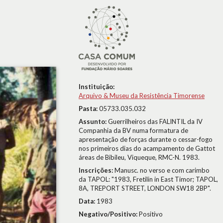
Instituição:
Arquivo & Museu da Resistência Timorense
Pasta:
05733.035.032
Assunto:
Guerrilheiros das FALINTIL da IV
Companhia da BV numa formatura de
apresentação de forças durante o cessar-fogo
nos primeiros dias do acampamento de Gattot
áreas de Bibileu, Viqueque, RMC-N. 1983.
Inscrições:
Manusc. no verso e com carimbo
da TAPOL: "1983, Fretilin in East Timor; TAPOL,
8A, TREPORT STREET, LONDON SW18 2BP".
Data:
1983
Negativo/Positivo:
Positivo