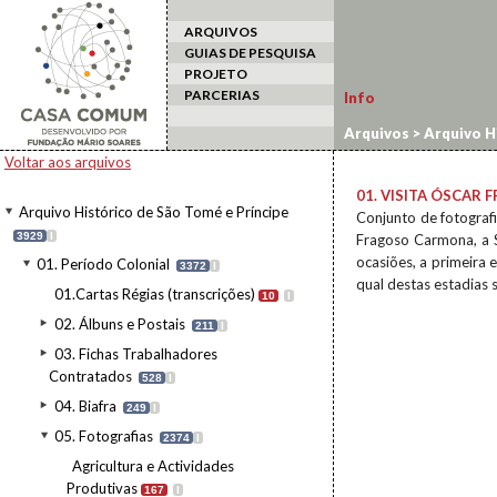
ARQUIVOS
GUIAS DE PESQUISA
PROJETO
PARCERIAS
Info
Arquivos
>
Arquivo H
oficiais
>
Visitas pres
Voltar aos arquivos
01. VISITA ÓSCAR
Arquivo Histórico de São Tomé e Príncipe
Conjunto de fotografi
3929
I
Fragoso Carmona, a 
ocasiões, a primeira 
01. Período Colonial
3372
I
qual destas estadias s
01.Cartas Régias (transcrições)
10
I
02. Álbuns e Postais
211
I
03. Fichas Trabalhadores
Contratados
528
I
04. Biafra
249
I
05. Fotografias
2374
I
Agricultura e Actividades
Produtivas
167
I