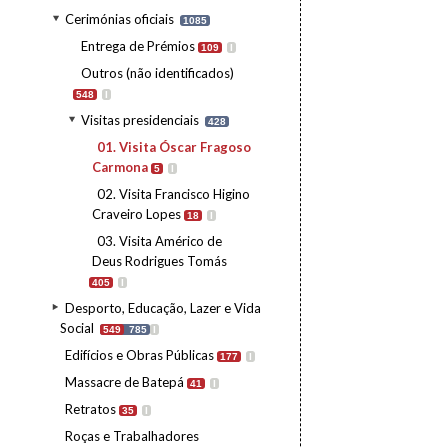
Cerimónias oficiais
1085
Entrega de Prémios
109
I
Outros (não identificados)
548
I
Visitas presidenciais
428
01. Visita Óscar Fragoso
Carmona
5
I
02. Visita Francisco Higino
Craveiro Lopes
18
I
03. Visita Américo de
Deus Rodrigues Tomás
405
I
Desporto, Educação, Lazer e Vida
Social
549
785
I
Edifícios e Obras Públicas
177
I
Massacre de Batepá
41
I
Retratos
35
I
Roças e Trabalhadores