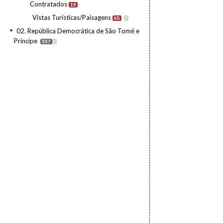
Contratados
19
Vistas Turísticas/Paisagens
65
I
02. República Democrática de São Tomé e
Príncipe
557
I