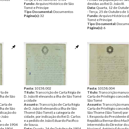
Fundo:
Arquivo Histórico de São
devidas ao Rei D. João III.
Tomé e Príncipe
Data:
Quarta, 12 de Outub
Tipo Documental:
Documentos
- Terça, 25 de Outubro de 
Página(s):
32
Fundo:
Arquivo Histórico 
Tomé e Príncipe
Tipo Documental:
Docume
Página(s):
6
Pasta:
10158.002
Pasta:
10158.004
rta de
Título:
Transcrição de Carta Régia de
Título:
Transcrição manusc
 Ilha de São
D. João III elevando a ilha de São Tomé
Carta de Privilégio concedid
a cidade
São Tomé
Carta de
Assunto:
Transcrição de Carta Régia
Assunto:
Transcrição manu
 Ilha de São
de D. João III elevando a ilha de São
Carta de Privilégio concedid
dicação do
Thomé (São Tomé) a categoria de
São Thome (São Tomé) por
e João
cidade, por indicação do Rei D. Carlos
I. Resposta do Presidente d
a.
e a pedido de João Eduardo Pacífico
República Bernardino Mach
bro de 1904
de Sousa.
intermédio do Director do
 de 1904
Data:
Quarta, 26 de Outubro de 1904
Nacional, António Eduardo