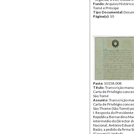
Fundo:
Arquivo Histórico
Tomé e Príncipe
Tipo Documental:
Docum
Página(s):
10
Pasta:
10158.008
Título:
Transcrição manus
Carta de Privilégio conced
São Tomé
Assunto:
Transcrição ma
Carta de Privilégio conced
São Thome (São Tomé) po
I. Resposta do Presidente
República Bernardino Ma
intermédio do Director d
Nacional, António Eduar
Baião, a pedido da firma 
(Gouveia) Limitada.