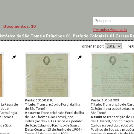
Documentos:
10
Pesquisa Avançada
istórico de São Tomé e Príncipe
>
01. Período Colonial
>
01.Cartas Ré
ordenar por:
reg
Pasta:
10158.010
Pasta:
10158.003
rta Régia de
Título:
Transcrição do Foral da Ilha
Título:
Transcrição de Cart
Cidade
de São Tomé
D. João III a propósito das 
Carta Régia
Assunto:
Transcrição do Foral da Ilha
São Tomé
ão Tomé a
de São Thome (São Tomé), por
Assunto:
Transcrição de C
indicação do Rei D. Carlos e a pedido
de D. João III, por indicação
 de São
de João Eduardo Pacífico de Sousa.
Carlos e a pedido de João 
Data:
Quarta, 15 de Junho de 1904 -
Pacífico de Sousa, a propós
entos
Terça, 21 de Junho de 1904
rendas da população de Sã