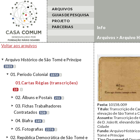
ARQUIVOS
GUIAS DE PESQUISA
PROJETO
PARCERIAS
Info
Arquivos
>
Arquivo H
Voltar aos arquivos
Arquivo Histórico de São Tomé e Príncipe
3929
I
01. Período Colonial
3372
I
01.Cartas Régias (transcrições)
10
I
02. Álbuns e Postais
211
I
Pasta:
10158.009
03. Fichas Trabalhadores
Título:
Transcrição de Ca
Contratados
528
I
elevação de São Tomé a 
Assunto:
Transcrição de 
04. Biafra
249
I
de D. João III, elevando S
Cidade
05. Fotografias
2374
I
Fundo:
Arquivo Histórico
Tomé e Príncipe
02. República Democrática de São Tomé e
Tipo Documental:
Docum