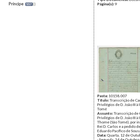
Príncipe
Página(s):
9
557
I
Pasta:
10158.007
Título:
Transcrição de Ca
Privilégios de D. João III à
Tomé
Assunto:
Transcrição de 
Privilégios de D. João III à
Thome (São Tomé), por in
Rei D. Carlos e a pedido d
Eduardo Pacífico de Sous
Data:
Quarta, 12 de Outu
- Segunda, 24 de Outubro