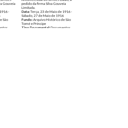
lva Gouveia
pedido da firma Silva Gouveia
Limitada.
1916 -
Data:
Terça, 23 de Maio de 1916 -
6
Sábado, 27 de Maio de 1916
de São
Fundo:
Arquivo Histórico de São
Tomé e Príncipe
ntos
Tipo Documental:
Documentos
Página(s):
6