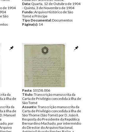
Data:
Quarta, 12 de Outubro de 1904
ro de 1904
- Quinta, 3 de Novembro de 1904
1904
Fundo:
Arquivo Histórico de São
de São
Tomé e Príncipe
Tipo Documental:
Documentos
ntos
Página(s):
14
Pasta:
10158.006
rita da
Título:
Transcrição manuscrita da
a à Ilha de
Carta de Privilégio concedida à Ilha de
São Tomé
scrita da
Assunto:
Transcrição manuscrita da
a à Ilha de
Carta de Privilégio concedida à Ilha de
 D. Manuel
São Thome (São Tomé) por D. João II.
a
Resposta do Presidente da República
ado, por
Bernardino Machado, por intermédio
 Arquivo
do Director do Arquivo Nacional,
 Simões
António Eduardo Simões Baião, a