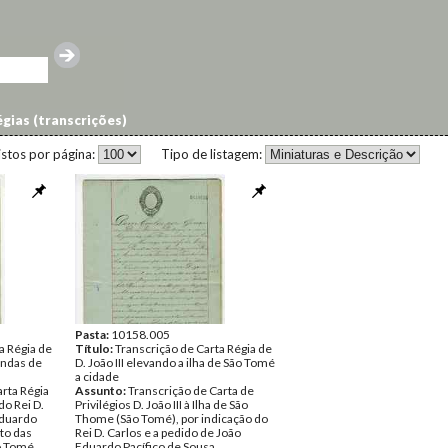
gias (transcrições)
istos por página:
Tipo de listagem:
Pasta:
10158.005
a Régia de
Título:
Transcrição de Carta Régia de
rendas de
D. João III elevando a ilha de São Tomé
a cidade
arta Régia
Assunto:
Transcrição de Carta de
 do Rei D.
Privilégios D. João III à Ilha de São
Eduardo
Thome (São Tomé), por indicação do
ito das
Rei D. Carlos e a pedido de João
o Tomé
Eduardo Pacífico de Sousa.