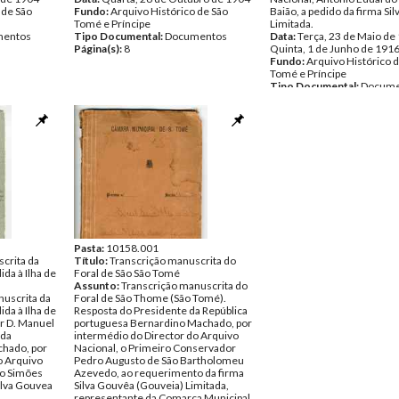
 de São
Fundo:
Arquivo Histórico de São
Baião, a pedido da firma Si
Tomé e Príncipe
Limitada.
entos
Tipo Documental:
Documentos
Data:
Terça, 23 de Maio de 
Página(s):
8
Quinta, 1 de Junho de 191
Fundo:
Arquivo Histórico 
Tomé e Príncipe
Tipo Documental:
Docume
Página(s):
16
Pasta:
10158.001
crita da
Título:
Transcrição manuscrita do
ida à Ilha de
Foral de São São Tomé
Assunto:
Transcrição manuscrita do
nuscrita da
Foral de São Thome (São Tomé).
ida à Ilha de
Resposta do Presidente da República
r D. Manuel
portuguesa Bernardino Machado, por
 da
intermédio do Director do Arquivo
chado, por
Nacional, o Primeiro Conservador
o Arquivo
Pedro Augusto de São Bartholomeu
do Simões
Azevedo, ao requerimento da firma
Silva Gouvea
Silva Gouvêa (Gouveia) Limitada,
representante da Comarca Municipal