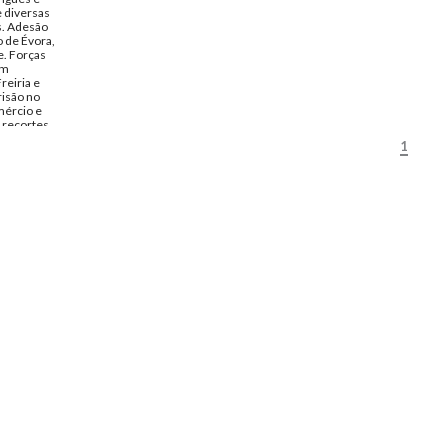
 diversas
s. Adesão
 de Évora,
. Forças
ém
reiria e
risão no
mércio e
 recortes
isboa com
1
 sobre o
.
ro de 1927
Carvalhão
ntos