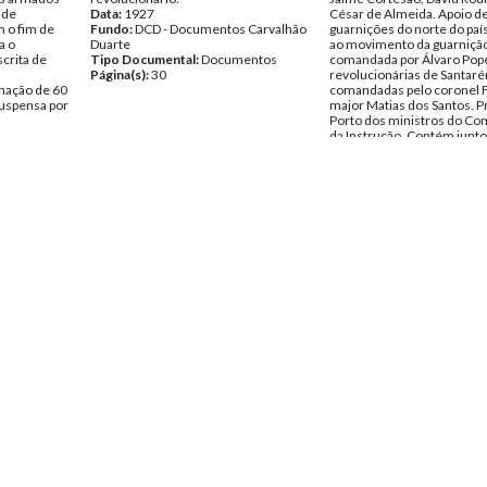
 de
Data:
1927
César de Almeida. Apoio de
 o fim de
Fundo:
DCD - Documentos Carvalhão
guarnições do norte do paí
a o
Duarte
ao movimento da guarnição
crita de
Tipo Documental:
Documentos
comandada por Álvaro Pope
Página(s):
30
revolucionárias de Santar
nação de 60
comandadas pelo coronel F
suspensa por
major Matias dos Santos. P
Porto dos ministros do Co
da Instrução. Contém junto
s Carvalhão
de imprensa do Diário de L
notas oficiosas do governo
entos
movimento revolucionário
Data:
Quinta, 3 de Feverei
Fundo:
DCD - Documentos 
Duarte
Tipo Documental:
Docume
Página(s):
2