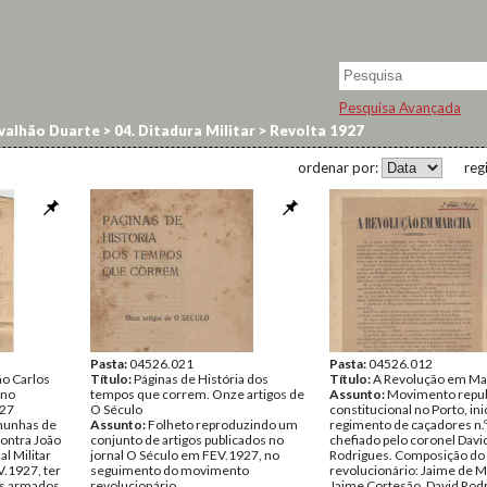
Pesquisa Avançada
valhão Duarte
>
04. Ditadura Militar
>
Revolta 1927
ordenar por:
reg
Pasta:
04526.021
Pasta:
04526.012
ão Carlos
Título:
Páginas de História dos
Título:
A Revolução em Ma
 no
tempos que correm. Onze artigos de
Assunto:
Movimento repub
927
O Século
constitucional no Porto, ini
emunhas de
Assunto:
Folheto reproduzindo um
regimento de caçadores n.º
ontra João
conjunto de artigos publicados no
chefiado pelo coronel Davi
l Militar
jornal O Século em FEV.1927, no
Rodrigues. Composição do
V.1927, ter
seguimento do movimento
revolucionário: Jaime de M
is armados
revolucionário.
Jaime Cortesão, David Rod