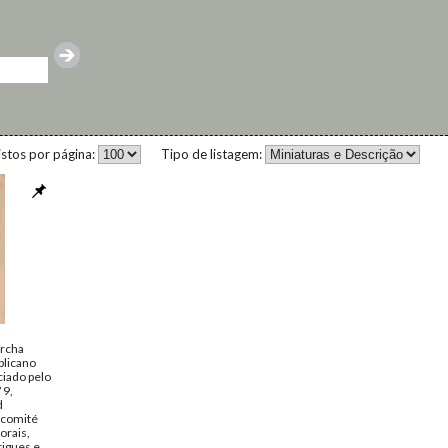
istos por página:
Tipo de listagem:
rcha
licano
ciado pelo
 9,
d
 comité
orais,
rigues e