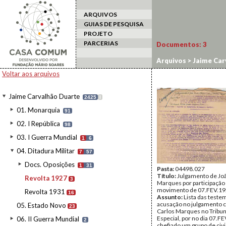
ARQUIVOS
GUIAS DE PESQUISA
PROJETO
PARCERIAS
Documentos:
3
Arquivos
>
Jaime Car
Voltar aos arquivos
Jaime Carvalhão Duarte
2425
I
01. Monarquia
91
02. I República
98
03. I Guerra Mundial
1
6
04. Ditadura Militar
7
57
Docs. Oposições
1
31
Pasta:
04498.027
Título:
Julgamento de Jo
Revolta 1927
3
Marques por participação
movimento de 07.FEV.1
Revolta 1931
16
Assunto:
Lista das test
acusação no julgamento c
05. Estado Novo
23
Carlos Marques no Tribuna
Especial, por no dia 07.FE
06. II Guerra Mundial
2
chefiado um grupo de civ