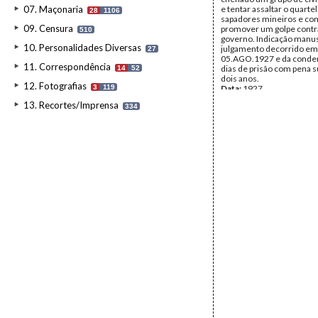
07. Maçonaria
e tentar assaltar o quartel
28
1106
sapadores mineiros e com
09. Censura
promover um golpe contr
510
governo. Indicação manus
10. Personalidades Diversas
julgamento decorrido em
27
05.AGO.1927 e da conde
11. Correspondência
dias de prisão com pena 
14
52
dois anos.
12. Fotografias
3
119
Data:
1927
Fundo:
DCD - Documento
13. Recortes/Imprensa
334
Duarte/Rocha Martins
Tipo Documental:
Docum
Página(s):
2