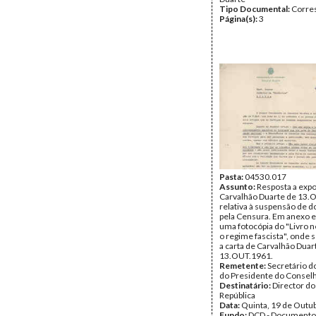
Tipo Documental:
Corre
Página(s):
3
Pasta:
04530.017
Assunto:
Resposta a exp
Carvalhão Duarte de 13.
relativa à suspensão de do
pela Censura. Em anexo 
uma fotocópia do "Livro 
o regime fascista", onde 
a carta de Carvalhão Duar
13.OUT.1961.
Remetente:
Secretário d
do Presidente do Consel
Destinatário:
Director do
República
Data:
Quinta, 19 de Outu
Fundo:
DCD - Documento