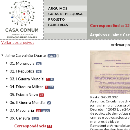
ARQUIVOS
GUIAS DE PESQUISA
PROJETO
PARCERIAS
Correspondência:
12
Arquivos
>
Jaime Car
Voltar aos arquivos
ordenar po
Jaime Carvalhão Duarte
2425
I
01. Monarquia
91
02. I República
98
03. I Guerra Mundial
1
6
04. Ditadura Militar
7
57
05. Estado Novo
23
Pasta:
04530.002
Assunto:
Circular aos di
06. II Guerra Mundial
2
jornais lembrando as proi
Decreto n.º 20431, de 24
07. Maçonaria
28
1106
de publicação de notícias 
crimes e outros actos pra
09. Censura
510
menores de idade.
Remetente:
Armando Lar
Correspondência
12
Director dos Serviços de