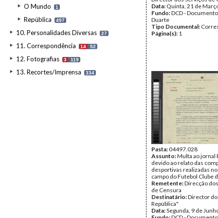
O Mundo
Data:
Quinta, 21 de Març
1
Fundo:
DCD - Documento
República
Duarte
497
Tipo Documental:
Corre
10. Personalidades Diversas
Página(s):
1
27
11. Correspondência
14
52
12. Fotografias
3
119
13. Recortes/Imprensa
334
Pasta:
04497.028
Assunto:
Multa ao jornal
devido ao relato das com
desportivas realizadas n
campo do Futebol Clube d
Remetente:
Direcção dos
de Censura
Destinatário:
Director do 
República"
Data:
Segunda, 9 de Junh
Fundo:
DCD - Documento