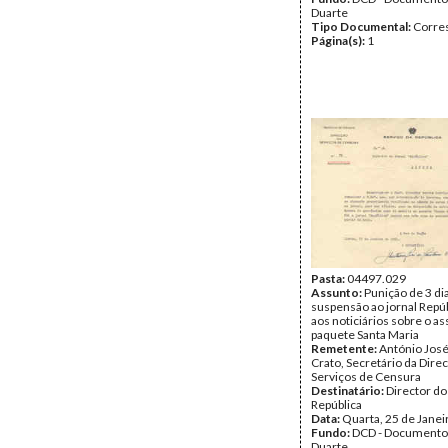
Duarte
Tipo Documental:
Corre
Página(s):
1
Pasta:
04497.029
Assunto:
Punição de 3 di
suspensão ao jornal Repú
aos noticiários sobre o as
paquete Santa Maria
Remetente:
António José
Crato, Secretário da Dire
Serviços de Censura
Destinatário:
Director do
República
Data:
Quarta, 25 de Janei
Fundo:
DCD - Documento
Duarte