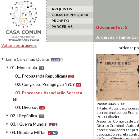
ARQUIVOS
GUIAS DE PESQUISA
PROJETO
PARCERIAS
Documentos:
5
Arquivos
>
Jaime Car
Voltar aos arquivos
ordenar po
Jaime Carvalhão Duarte
2425
I
01. Monarquia
91
01. Propaganda Republicana
13
02. Congresso Pedagógico 1909
55
03. Processos Associação Secreta
5
Pasta:
04498.001
04. Diversos
Título:
Autos de process
18
correcional contra Franc
02. I República
98
Paula Oliveira
Assunto:
Comarca de Lisb
03. I Guerra Mundial
1
6
Distrito Criminal - Autos
correcional por fazer part
04. Ditadura Militar
7
57
associação secreta contr
de Paula Oliveira, movid