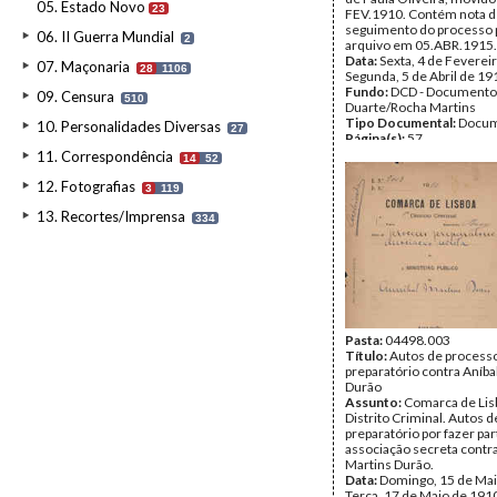
05. Estado Novo
23
FEV.1910. Contém nota 
seguimento do processo 
06. II Guerra Mundial
2
arquivo em 05.ABR.1915.
Data:
Sexta, 4 de Feverei
07. Maçonaria
28
1106
Segunda, 5 de Abril de 19
Fundo:
DCD - Documento
09. Censura
510
Duarte/Rocha Martins
Tipo Documental:
Docum
10. Personalidades Diversas
27
Página(s):
57
11. Correspondência
14
52
12. Fotografias
3
119
13. Recortes/Imprensa
334
Pasta:
04498.003
Título:
Autos de process
preparatório contra Aníba
Durão
Assunto:
Comarca de Lisb
Distrito Criminal. Autos 
preparatório por fazer par
associação secreta contra
Martins Durão.
Data:
Domingo, 15 de Mai
Terça, 17 de Maio de 191