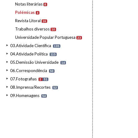
Notas literárias
8
Polémicas
4
Revista Litoral
16
Trabalhos diversos
10
Universidade Popular Portuguesa
23
03.Atividade Científica
135
04.Atividade Política
115
05.Demissão Universidade
14
06.Correspondência
50
07.Fotografias
2
51
08.Imprensa/Recortes
52
09.Homenagens
54