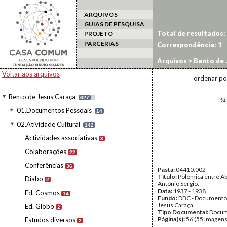
ARQUIVOS
GUIAS DE PESQUISA
Total de resultados:
PROJETO
PARCERIAS
Correspondência:
1
Arquivos
>
Bento de 
Voltar aos arquivos
ordenar po
Bento de Jesus Caraça
627
I
01.Documentos Pessoais
14
02.Atividade Cultural
142
Actividades associativas
3
Colaborações
22
Conferências
36
Pasta:
04410.002
Título:
Polémica entre Ab
Diabo
2
António Sérgio.
Data:
1937 - 1938
Ed. Cosmos
14
Fundo:
DBC - Documento
Jesus Caraça
Ed. Globo
2
Tipo Documental:
Docum
Página(s):
56 (55 Imagens
Estudos diversos
2