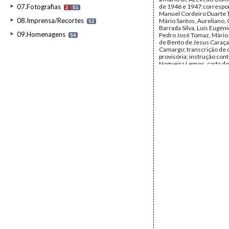
07.Fotografias
de 1946 e 1947:correspo
2
51
Manuel Cordeiro Duarte T
08.Imprensa/Recortes
Mário Santos, Aureliano, 
52
Barrada Silva, Luís Eugéni
09.Homenagens
Pedro José Tomaz, Mário S
54
de Bento de Jesus Caraça
Camargo; transcrição de 
provisória; instrução cont
Nogueira Lemos, carta d
de Bento Jesus Caraça ao
Presidente do 2.º Juízo Cr
Comarca de Lisboa (conté
testemunhas), excertos d
perguntas a Alberto Conce
Demétrio Duarte, Mário 
Gomes, Bento de Jesus C
Manuel Mendes, Fernan
Garção, Serrão de Moura,
Isabel Aboim Inglês, Tito 
Lobo Vilela, Mário Soares
Ribeiro, Manifesto O MUD
admissão de Portugal na
Portugal Fora das Nações
Representação da Comiss
do MUD ao Senhor Presid
República.
Data:
1946 - 1947
Fundo:
DBC - Documento
Jesus Caraça
Tipo Documental:
Docum
Página(s):
43