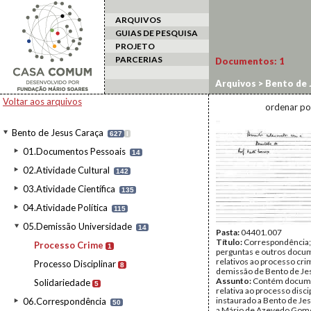
ARQUIVOS
GUIAS DE PESQUISA
PROJETO
PARCERIAS
Documentos:
1
Arquivos
>
Bento de 
Voltar aos arquivos
ordenar po
Bento de Jesus Caraça
627
I
01.Documentos Pessoais
14
02.Atividade Cultural
142
03.Atividade Científica
135
04.Atividade Política
115
05.Demissão Universidade
14
Pasta:
04401.007
Título:
Correspondência;
Processo Crime
1
perguntas e outros docu
relativos ao processo cri
Processo Disciplinar
8
demissão de Bento de Je
Assunto:
Contém docum
Solidariedade
5
relativa ao processo disci
instaurado a Bento de Je
06.Correspondência
50
a Mário de Azevedo Gome