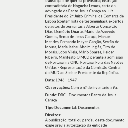
transcrição de querela provisória; instrução
contraditória de Nogueira Lemos, carta do
advogado de Bento Jesus Caraça ao Juiz
Presidente do 2.º Juízo Criminal da Comarca de
Lisboa (contém lista de testemunhas), excertos
de autos de perguntas a Alberto Conceição
Dias, Demétrio Duarte, Mário de Azevedo
Gomes, Bento de Jesus Caraça, Manuel
Mendes, Fernando Mayer Garção, Serrão de
Moura, Maria Isabel Aboim Inglês, Tito de
Morais, Lobo Vilela, Mário Soares, Helder
Ribeiro, Manifesto O MUD perante a admissão
de Portugal na ONU; Portugal Fora das Nações
Unidas - Representação da Comissão Central
do MUD ao Senhor Presidente da República.
Data:
1946 - 1947
Observações:
Com o n.º de inventário 59a.
Fundo:
DBC - Documentos Bento de Jesus
Caraça
Tipo Documental:
Documentos
Direitos:
A publicação, total ou parcial, deste documento
exige prévia autorização da entidade