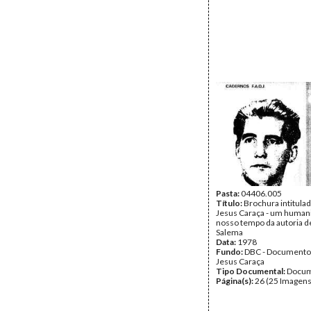
Pasta:
04406.005
Título:
Brochura intitula
Jesus Caraça - um humani
nosso tempo da autoria d
Salema
Data:
1978
Fundo:
DBC - Documento
Jesus Caraça
Tipo Documental:
Docum
Página(s):
26 (25 Imagens