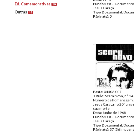
Ed. Comemorativas
Fundo:
DBC - Documento
10
Jesus Caraça
Outras
Tipo Documental:
Docum
44
Página(s):
5
Pasta:
04406.007
Título:
Seara Nova, n.º 14
Número de homenagem a
Jesus Caraça no 20 º aniv
sua morte
Data:
Junho de 1968
Fundo:
DBC - Documento
Jesus Caraça
Tipo Documental:
Docum
Página(s):
37 (36 Imagens