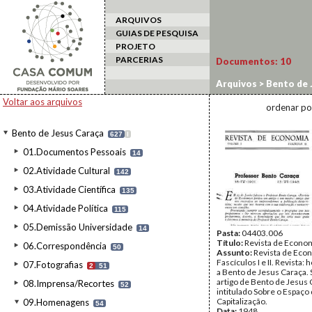
ARQUIVOS
GUIAS DE PESQUISA
PROJETO
PARCERIAS
Documentos:
10
Arquivos
>
Bento de 
Voltar aos arquivos
ordenar po
Bento de Jesus Caraça
627
I
01.Documentos Pessoais
14
02.Atividade Cultural
142
03.Atividade Científica
135
04.Atividade Política
115
05.Demissão Universidade
14
Pasta:
04403.006
Título:
Revista de Econo
06.Correspondência
50
Assunto:
Revista de Econo
Fascículos I e II. Revist
07.Fotografias
2
51
a Bento de Jesus Caraça. 
artigo de Bento de Jesus
08.Imprensa/Recortes
52
intitulado Sobre o Espaço
Capitalização.
09.Homenagens
54
Data:
1948