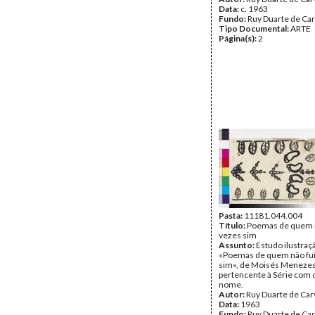
Data:
c. 1963
Fundo:
Ruy Duarte de Ca
Tipo Documental:
ARTE
Página(s):
2
Pasta:
11181.044.004
Título:
Poemas de quem n
vezes sim
Assunto:
Estudo ilustraçã
«Poemas de quem não fui
sim», de Moisés Menezes
pertencente à Série com
nome.
Autor:
Ruy Duarte de Car
Data:
1963
Fundo:
Ruy Duarte de Ca