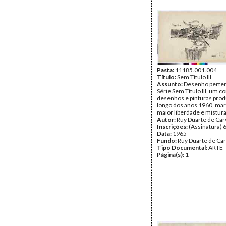
Pasta:
11185.001.004
Título:
Sem Título III
Assunto:
Desenho perten
Série Sem Título III, um c
desenhos e pinturas prod
longo dos anos 1960, ma
maior liberdade e mistura
Autor:
Ruy Duarte de Car
Inscrições:
(Assinatura) 
Data:
1965
Fundo:
Ruy Duarte de Ca
Tipo Documental:
ARTE
Página(s):
1