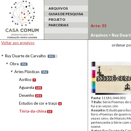
ARQUIVOS
GUIAS DE PESQUISA
PROJETO
PARCERIAS
Arte:
33
Arquivos
>
Ruy Duart
Voltar aos arquivos
ordenar po
Ruy Duarte de Carvalho
352
I
Obra
352
Artes Plásticas
352
Acrílico
7
Aguarela
105
Desenho
203
Pasta:
11181.044.001
Título:
Série Poemas de
Estudos de cor e traço
4
fui e às vezes sim
Assunto:
Estudo para ilu
Tinta-da-china
33
livro «Poemas de quem nã
vezes sim», de Moisés M
pertencente à Série com
nome.
Autor:
Ruy Duarte de Car