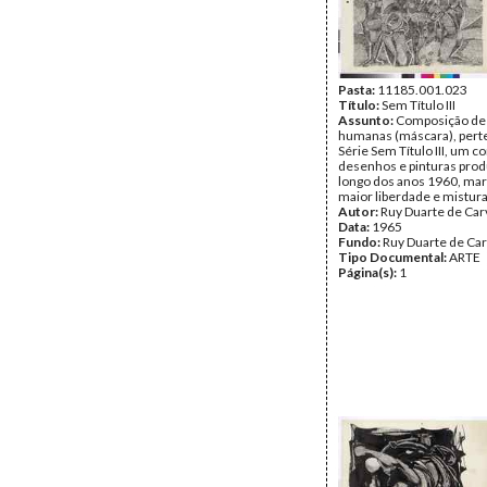
Pasta:
11185.001.023
Título:
Sem Título III
Assunto:
Composição de 
humanas (máscara), pert
Série Sem Título III, um c
desenhos e pinturas prod
longo dos anos 1960, ma
maior liberdade e mistura
Autor:
Ruy Duarte de Car
Data:
1965
Fundo:
Ruy Duarte de Ca
Tipo Documental:
ARTE
Página(s):
1