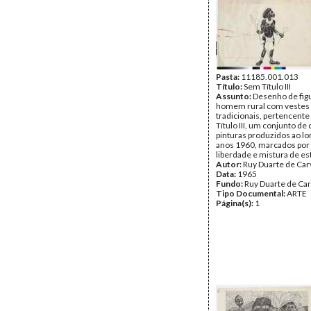
Pasta:
11185.001.013
Título:
Sem Título III
Assunto:
Desenho de fig
homem rural com vestes e
tradicionais, pertencente
Título III, um conjunto d
pinturas produzidos ao l
anos 1960, marcados por
liberdade e mistura de est
Autor:
Ruy Duarte de Car
Data:
1965
Fundo:
Ruy Duarte de Ca
Tipo Documental:
ARTE
Página(s):
1