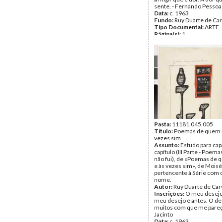
sente. - Fernando Pessoa
Data:
c. 1963
Fundo:
Ruy Duarte de Ca
Tipo Documental:
ARTE
Página(s):
1
Pasta:
11181.045.005
Título:
Poemas de quem n
vezes sim
Assunto:
Estudo para cap
capítulo (III Parte - Poe
não fui), de «Poemas de 
e às vezes sim», de Mois
pertencente à Série com
nome.
Autor:
Ruy Duarte de Car
Inscrições:
O meu desejo
meu desejo é antes. O de
muitos com que me pareç
Jacinto
Data:
c. 1963