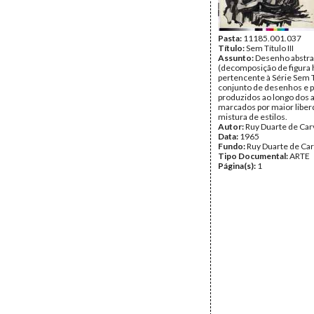
Pasta:
11185.001.037
Título:
Sem Título III
Assunto:
Desenho abstra
(decomposição de figura
pertencente à Série Sem Tí
conjunto de desenhos e p
produzidos ao longo dos 
marcados por maior liber
mistura de estilos.
Autor:
Ruy Duarte de Car
Data:
1965
Fundo:
Ruy Duarte de Ca
Tipo Documental:
ARTE
Página(s):
1