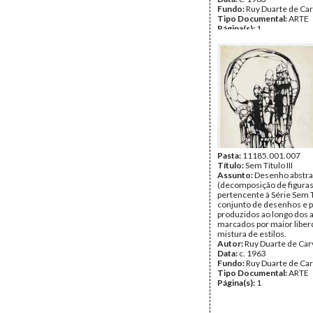
Fundo:
Ruy Duarte de Ca
Tipo Documental:
ARTE
Página(s):
1
Pasta:
11185.001.007
Título:
Sem Título III
Assunto:
Desenho abstra
(decomposição de figura
pertencente à Série Sem Tí
conjunto de desenhos e p
produzidos ao longo dos 
marcados por maior liber
mistura de estilos.
Autor:
Ruy Duarte de Car
Data:
c. 1963
Fundo:
Ruy Duarte de Ca
Tipo Documental:
ARTE
Página(s):
1