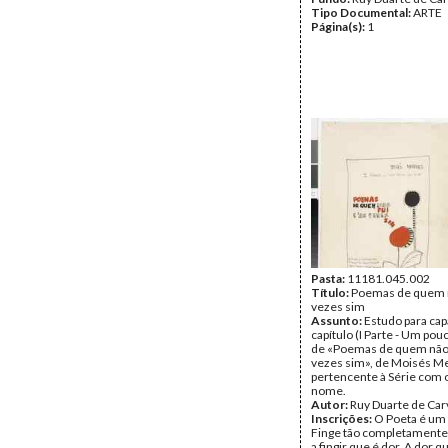
Tipo Documental:
ARTE
Página(s):
1
Pasta:
11181.045.002
Título:
Poemas de quem n
vezes sim
Assunto:
Estudo para cap
capítulo (I Parte - Um po
de «Poemas de quem não 
vezes sim», de Moisés M
pertencente à Série com
nome.
Autor:
Ruy Duarte de Car
Inscrições:
O Poeta é um 
Finge tão completamente
a fingir que é dor. A dor 