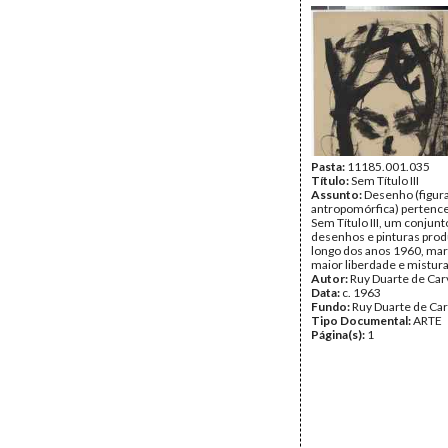
Pasta:
11185.001.035
Título:
Sem Título III
Assunto:
Desenho (figur
antropomórfica) pertence
Sem Título III, um conjunt
desenhos e pinturas prod
longo dos anos 1960, ma
maior liberdade e mistura
Autor:
Ruy Duarte de Car
Data:
c. 1963
Fundo:
Ruy Duarte de Ca
Tipo Documental:
ARTE
Página(s):
1