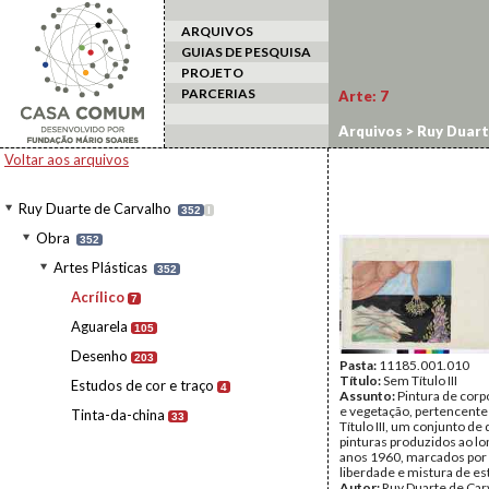
ARQUIVOS
GUIAS DE PESQUISA
PROJETO
PARCERIAS
Arte:
7
Arquivos
>
Ruy Duart
Voltar aos arquivos
Ruy Duarte de Carvalho
352
I
Obra
352
Artes Plásticas
352
Acrílico
7
Aguarela
105
Desenho
203
Pasta:
11185.001.010
Título:
Sem Título III
Estudos de cor e traço
4
Assunto:
Pintura de cor
e vegetação, pertencente
Tinta-da-china
33
Título III, um conjunto d
pinturas produzidos ao l
anos 1960, marcados por
liberdade e mistura de est
Autor:
Ruy Duarte de Car