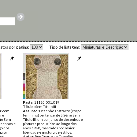
istos por página:
Tipo de listagem:
Pasta:
11185.001.019
Título:
Sem Título III
er com
Assunto:
Desenho abstracto (corpo
bre
feminino) pertencente à Série Sem
rie Sem
Título III, um conjunto de desenhos e
desenhos e
pinturas produzidos ao longo dos
go dos
anos 1960, marcados por maior
maior
liberdade e mistura de estilos.
los.
Autor:
Ruy Duarte de Carvalho