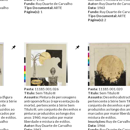
Fundo:
Ruy Duarte de Carvalho
Autor:
Ruy Duarte de Carv
rvalho
Tipo Documental:
ARTE
Data:
1963
Página(s):
1
Fundo:
Ruy Duarte de Carv
Tipo Documental:
ARTE
Página(s):
2
Pasta:
11185.001.026
Pasta:
11185.001.020
Título:
Sem Título III
Título:
Sem Título III
a (figura
Assunto:
Pintura de personagens
Assunto:
Desenho abstrac
nte à Série
antropomórficas (representação da
pertencente à Série Sem Tít
o de
morte), pertencente à Série Sem
conjunto de desenhos e pi
uzidos ao
Título III, um conjunto de desenhos e
produzidos ao longo dos a
rcados por
pinturas produzidos ao longo dos
marcados por maior liberd
 de estilos.
anos 1960, marcados por maior
mistura de estilos.
valho
liberdade e mistura de estilos.
Inscrições:
Ruy de Carvalh
Autor:
Ruy Duarte de Carvalho
Data:
1966
rvalho
Data:
1963
Fundo:
Ruy Duarte de Carv