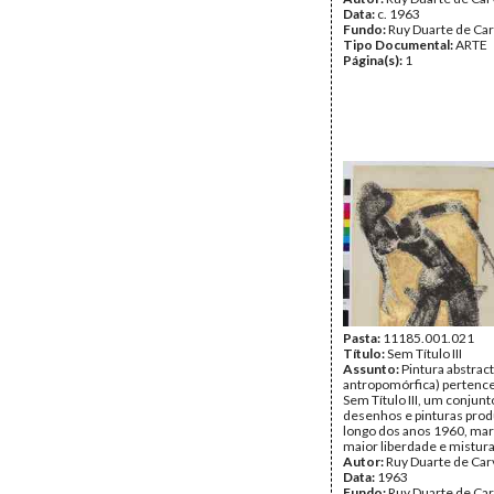
Data:
c. 1963
Fundo:
Ruy Duarte de Ca
Tipo Documental:
ARTE
Página(s):
1
Pasta:
11185.001.021
Título:
Sem Título III
Assunto:
Pintura abstract
antropomórfica) pertence
Sem Título III, um conjunt
desenhos e pinturas prod
longo dos anos 1960, ma
maior liberdade e mistura
Autor:
Ruy Duarte de Car
Data:
1963
Fundo:
Ruy Duarte de Ca