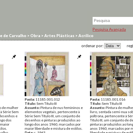
Pesquisa Avançada
e de Carvalho
>
Obra
>
Artes Plásticas
>
Acrílico
ordenar por:
reg
Pasta:
11185.001.012
Pasta:
11185.001.016
Título:
Sem Título III
Título:
Sem Título III
po de mulher
Assunto:
Pintura de nus femininos e
Assunto:
Pintura de mulh
 à Série Sem
elementos vegetais, pertencente à
livro, sentada semi-nua so
e desenhos e
Série Sem Título III, um conjunto de
poltrona, pertencente à Sé
ongo dos
desenhos e pinturas produzidos ao
Título III, um conjunto de 
 maior
longo dos anos 1960, marcados por
pinturas produzidos ao lon
ilos.
maior liberdade e mistura de estilos.
anos 1960, marcados por 
valho
Data:
c. 1963
liberdade e mistura de esti