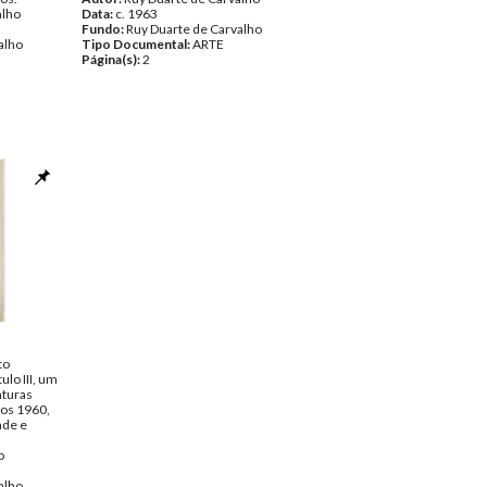
alho
Data:
c. 1963
Fundo:
Ruy Duarte de Carvalho
alho
Tipo Documental:
ARTE
Página(s):
2
to
ulo III, um
nturas
nos 1960,
ade e
o
alho