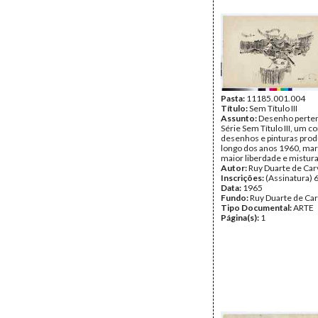
Pasta:
11185.001.004
Título:
Sem Título III
Assunto:
Desenho perten
Série Sem Título III, um c
desenhos e pinturas prod
longo dos anos 1960, ma
maior liberdade e mistura
Autor:
Ruy Duarte de Car
Inscrições:
(Assinatura) 
Data:
1965
Fundo:
Ruy Duarte de Ca
Tipo Documental:
ARTE
Página(s):
1