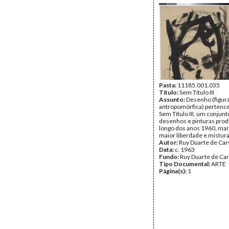
Pasta:
11185.001.035
Título:
Sem Título III
Assunto:
Desenho (figur
antropomórfica) pertence
Sem Título III, um conjunt
desenhos e pinturas prod
longo dos anos 1960, ma
maior liberdade e mistura
Autor:
Ruy Duarte de Car
Data:
c. 1963
Fundo:
Ruy Duarte de Ca
Tipo Documental:
ARTE
Página(s):
1