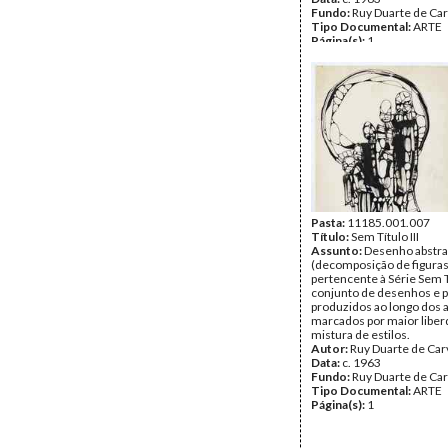
Fundo:
Ruy Duarte de Ca
Tipo Documental:
ARTE
Página(s):
1
Pasta:
11185.001.007
Título:
Sem Título III
Assunto:
Desenho abstra
(decomposição de figura
pertencente à Série Sem Tí
conjunto de desenhos e p
produzidos ao longo dos 
marcados por maior liber
mistura de estilos.
Autor:
Ruy Duarte de Car
Data:
c. 1963
Fundo:
Ruy Duarte de Ca
Tipo Documental:
ARTE
Página(s):
1