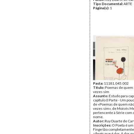
Tipo Documental:
ARTE
Página(s):
1
Pasta:
11181.045.002
Título:
Poemas de quem n
vezes sim
Assunto:
Estudo para cap
capítulo (I Parte - Um po
de «Poemas de quem não 
vezes sim», de Moisés M
pertencente à Série com
nome.
Autor:
Ruy Duarte de Car
Inscrições:
O Poeta é um 
Finge tão completamente
a fingir que é dor. A dor 