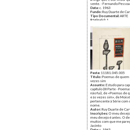
sente. - Fernando Pessoa
Data:
c. 1963
Fundo:
Ruy Duarte de Ca
Tipo Documental:
ARTE
Página(s):
1
Pasta:
11181.045.005
Título:
Poemas de quem n
vezes sim
Assunto:
Estudo para cap
capítulo (III Parte - Poe
não fui), de «Poemas de 
e às vezes sim», de Mois
pertencente à Série com
nome.
Autor:
Ruy Duarte de Car
Inscrições:
O meu desejo
meu desejo é antes. O de
muitos com que me pareç
Jacinto
Data:
c. 1963