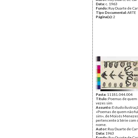
Data:
c. 1963
Fundo:
Ruy Duarte de Ca
Tipo Documental:
ARTE
Página(s):
2
Pasta:
11181.044.004
Título:
Poemas de quem n
vezes sim
Assunto:
Estudo ilustraçã
«Poemas de quem não fui
sim», de Moisés Menezes
pertencente à Série com
nome.
Autor:
Ruy Duarte de Car
Data:
1963
Fundo:
Ruy Duarte de Ca