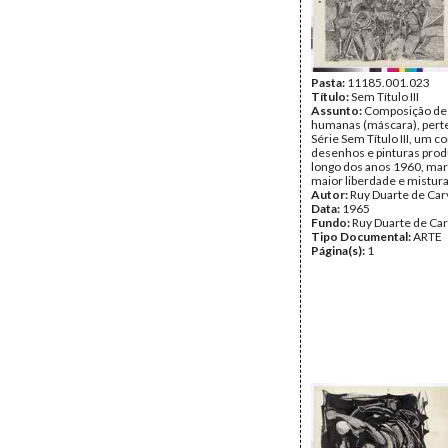
Pasta:
11185.001.023
Título:
Sem Título III
Assunto:
Composição de 
humanas (máscara), pert
Série Sem Título III, um c
desenhos e pinturas prod
longo dos anos 1960, ma
maior liberdade e mistura
Autor:
Ruy Duarte de Car
Data:
1965
Fundo:
Ruy Duarte de Ca
Tipo Documental:
ARTE
Página(s):
1