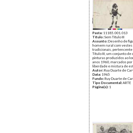
Pasta:
11185.001.013
Título:
Sem Título III
Assunto:
Desenho de fig
homem rural com vestes e
tradicionais, pertencente
Título III, um conjunto d
pinturas produzidos ao l
anos 1960, marcados por
liberdade e mistura de est
Autor:
Ruy Duarte de Car
Data:
1965
Fundo:
Ruy Duarte de Ca
Tipo Documental:
ARTE
Página(s):
1