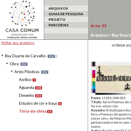
ARQUIVOS
GUIAS DE PESQUISA
PROJETO
PARCERIAS
Arte:
33
Arquivos
>
Ruy Duart
Voltar aos arquivos
ordenar po
Ruy Duarte de Carvalho
352
I
Obra
352
Artes Plásticas
352
Acrílico
7
Aguarela
105
Desenho
203
Pasta:
11181.044.001
Título:
Série Poemas de
Estudos de cor e traço
4
fui e às vezes sim
Assunto:
Estudo para ilu
Tinta-da-china
33
livro «Poemas de quem nã
vezes sim», de Moisés M
pertencente à Série com
nome.
Autor:
Ruy Duarte de Car