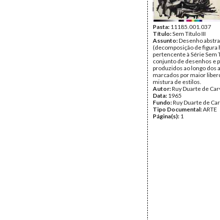
Pasta:
11185.001.037
Título:
Sem Título III
Assunto:
Desenho abstra
(decomposição de figura
pertencente à Série Sem Tí
conjunto de desenhos e p
produzidos ao longo dos 
marcados por maior liber
mistura de estilos.
Autor:
Ruy Duarte de Car
Data:
1965
Fundo:
Ruy Duarte de Ca
Tipo Documental:
ARTE
Página(s):
1