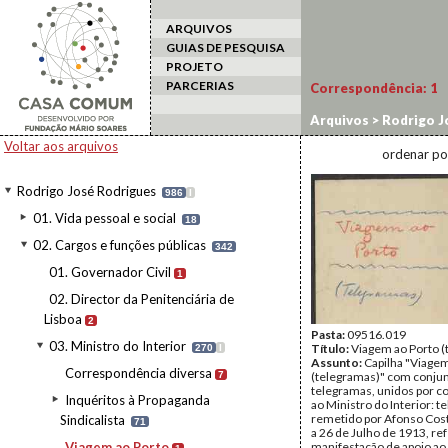
ARQUIVOS
GUIAS DE PESQUISA
PROJETO
PARCERIAS
Correspondência:
1
Arquivos
>
Rodrigo J
Porto
Voltar aos arquivos
ordenar po
Rodrigo José Rodrigues
986
I
01. Vida pessoal e social
18
02. Cargos e funções públicas
342
01. Governador Civil
1
02. Director da Penitenciária de
Lisboa
2
Pasta:
09516.019
03. Ministro do Interior
Título:
Viagem ao Porto (
270
I
Assunto:
Capilha "Viagem
Correspondência diversa
7
(telegramas)" com conjun
telegramas, unidos por col
Inquéritos à Propaganda
ao Ministro do Interior: 
remetido por Afonso Cost
Sindicalista
71
a 26 de Julho de 1913, re
Viagem ao Porto
manifestação de apoio ao