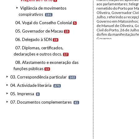
1
aos parlamentares; tele
Vigilância de movimentos
remetido do Porto por M
Oliveira, Governador Civil
conspirativos
191
Julho, referindo a recepç
Governo em Matosinhos;
04. Vogal do Conselho Colonial
5
de Manuel de Oliveira, 
Civil do Porto, 26 de Julh
05. Governador de Macau
15
do fim da manifestação fe
Governo.
06. Delegado à SDN
19
Destinatário:
Ministro do
Data:
Sábado, 26 de Julho
07. Diplomas, certificados,
Domingo, 27 de Julho de
declarações e outros docs.
17
Fundo:
Rodrigo José Rod
Tipo Documental:
Corre
08. Afastamento e exoneração das
Página(s):
9
funções públicas
13
03. Correspondência particular
102
04. Actividade literária
475
05. Imprensa
8
07. Documentos complementares
41