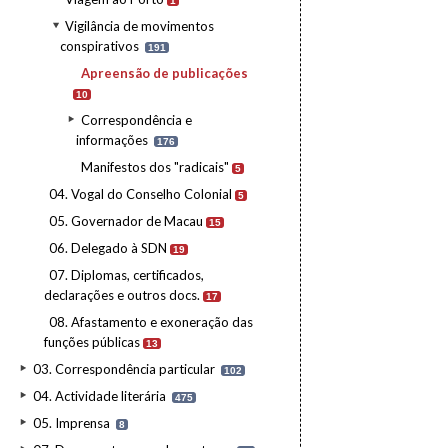
1
Vigilância de movimentos
conspirativos
191
Apreensão de publicações
10
Correspondência e
informações
176
Manifestos dos "radicais"
5
04. Vogal do Conselho Colonial
5
05. Governador de Macau
15
06. Delegado à SDN
19
07. Diplomas, certificados,
declarações e outros docs.
17
08. Afastamento e exoneração das
funções públicas
13
03. Correspondência particular
102
04. Actividade literária
475
05. Imprensa
8