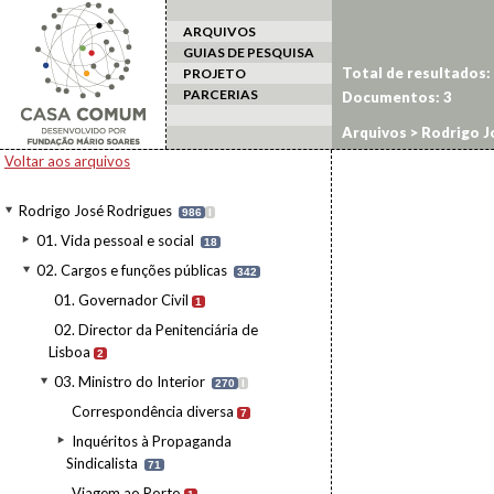
ARQUIVOS
GUIAS DE PESQUISA
Total de resultados:
PROJETO
PARCERIAS
Documentos:
3
Arquivos
>
Rodrigo J
publicações
Voltar aos arquivos
Rodrigo José Rodrigues
986
I
01. Vida pessoal e social
18
02. Cargos e funções públicas
342
01. Governador Civil
1
02. Director da Penitenciária de
Lisboa
2
03. Ministro do Interior
270
I
Correspondência diversa
7
Inquéritos à Propaganda
Sindicalista
71
Viagem ao Porto