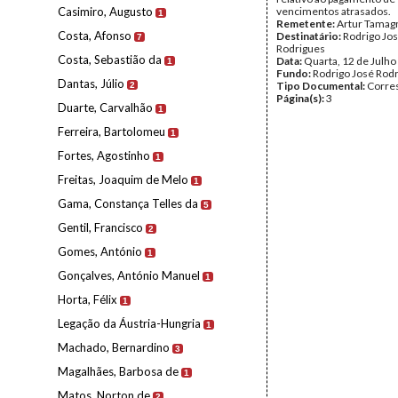
Casimiro, Augusto
vencimentos atrasados.
1
Remetente:
Artur Tamagn
Costa, Afonso
Destinatário:
Rodrigo Jo
7
Rodrigues
Costa, Sebastião da
Data:
Quarta, 12 de Julho
1
Fundo:
Rodrigo José Rod
Dantas, Júlio
Tipo Documental:
Corre
2
Página(s):
3
Duarte, Carvalhão
1
Ferreira, Bartolomeu
1
Fortes, Agostinho
1
Freitas, Joaquim de Melo
1
Gama, Constança Telles da
5
Gentil, Francisco
2
Gomes, António
1
Gonçalves, António Manuel
1
Horta, Félix
1
Legação da Áustria-Hungria
1
Machado, Bernardino
3
Magalhães, Barbosa de
1
Matos, Norton de
2