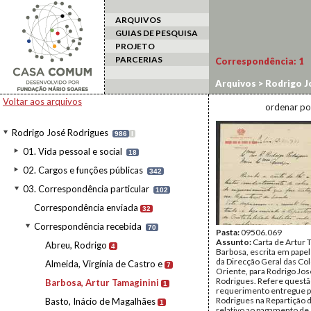
ARQUIVOS
GUIAS DE PESQUISA
PROJETO
PARCERIAS
Correspondência:
1
Arquivos
>
Rodrigo J
Barbosa, Artur Tama
Voltar aos arquivos
ordenar po
Rodrigo José Rodrigues
986
I
01. Vida pessoal e social
18
02. Cargos e funções públicas
342
03. Correspondência particular
102
Correspondência enviada
32
Correspondência recebida
70
Pasta:
09506.069
Assunto:
Carta de Artur 
Abreu, Rodrigo
4
Barbosa, escrita em pape
da Direcção Geral das Co
Almeida, Virgínia de Castro e
7
Oriente, para Rodrigo Jos
Rodrigues. Refere questã
Barbosa, Artur Tamaginini
1
requerimento entregue p
Rodrigues na Repartição 
Basto, Inácio de Magalhães
1
relativo ao pagamento de