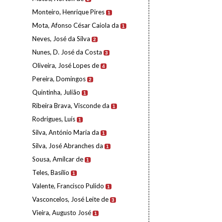
Monteiro, Henrique Pires
1
Mota, Afonso César Caiola da
1
Neves, José da Silva
2
Nunes, D. José da Costa
3
Oliveira, José Lopes de
4
Pereira, Domingos
2
Quintinha, Julião
1
Ribeira Brava, Visconde da
1
Rodrigues, Luís
1
Silva, António Maria da
1
Silva, José Abranches da
1
Sousa, Amílcar de
1
Teles, Basílio
1
Valente, Francisco Pulido
1
Vasconcelos, José Leite de
3
Vieira, Augusto José
1