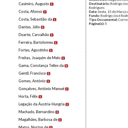
Casimiro, Augusto
Destinatário:
Rodrigo Jo
1
Rodrigues
Costa, Afonso
Data:
Sexta, 15 de Março
7
Fundo:
Rodrigo José Rod
Costa, Sebastião da
Tipo Documental:
Corre
1
Página(s):
5
Dantas, Júlio
2
Duarte, Carvalhão
1
Ferreira, Bartolomeu
1
Fortes, Agostinho
1
Freitas, Joaquim de Melo
1
Gama, Constança Telles da
5
Gentil, Francisco
2
Gomes, António
1
Gonçalves, António Manuel
1
Horta, Félix
1
Legação da Áustria-Hungria
1
Machado, Bernardino
3
Magalhães, Barbosa de
1
Matos, Norton de
2