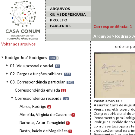
ARQUIVOS
GUIAS DE PESQUISA
PROJETO
PARCERIAS
Correspondência:
1
Arquivos
>
Rodrigo J
Augusto José
Voltar aos arquivos
ordenar po
Rodrigo José Rodrigues
986
I
01. Vida pessoal e social
18
02. Cargos e funções públicas
342
03. Correspondência particular
102
Correspondência enviada
32
Correspondência recebida
70
Pasta:
09509.007
Assunto:
Carta de Augus
Abreu, Rodrigo
4
Vieira, secretário geral do
Congresso Nacional do Li
Almeida, Virgínia de Castro e
7
Pensamento, para Rodrig
Rodrigues. Pedido de col
Barbosa, Artur Tamaginini
1
com dissertação para a te
a educação moral e a crim
Basto, Inácio de Magalhães
1
Remetente:
Augusto José