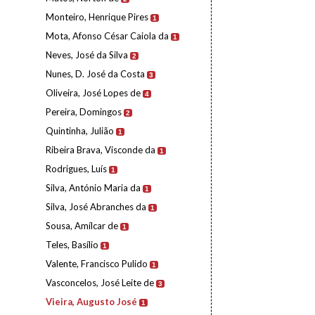
Monteiro, Henrique Pires
1
Mota, Afonso César Caiola da
1
Neves, José da Silva
2
Nunes, D. José da Costa
3
Oliveira, José Lopes de
4
Pereira, Domingos
2
Quintinha, Julião
1
Ribeira Brava, Visconde da
1
Rodrigues, Luís
1
Silva, António Maria da
1
Silva, José Abranches da
1
Sousa, Amílcar de
1
Teles, Basílio
1
Valente, Francisco Pulido
1
Vasconcelos, José Leite de
3
Vieira, Augusto José
1