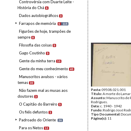
Controvérsia com Duarte Leite -
História do Chá
6
Dados autobiográficos
3
Farrapos de memória
6
115
Figurões de hoje, trampões de
sempre
8
Filosofia das coisas
9
Gago Coutinho
9
Gente da minha terra
10
Gente do meu conhecimento
40
Manuscritos avulsos - vários
temas
30
Pasta:
09508.021.001
Não fazem mal as musas aos
Título:
A morte do Lamar
doutores
3
Assunto:
Manuscrito de 
Rodrigues.
O Capitão do Barreiro
5
Data:
c. 1940 - 1942
Fundo:
Rodrigo José Rod
Os fiéis defuntos
3
Tipo Documental:
Docum
Página(s):
11
Padroado do Oriente
26
Para os Netos
12