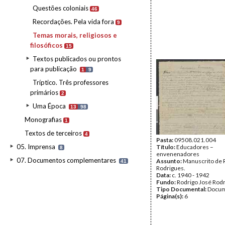
Questões coloniais
46
Recordações. Pela vida fora
9
Temas morais, religiosos e
filosóficos
15
Textos publicados ou prontos
para publicação
1
9
Tríptico. Três professores
primários
2
Uma Época
13
98
Monografias
1
Textos de terceiros
4
Pasta:
09508.021.004
05. Imprensa
Título:
Educadores –
8
envenenadores
07. Documentos complementares
Assunto:
Manuscrito de 
41
Rodrigues.
Data:
c. 1940 - 1942
Fundo:
Rodrigo José Rod
Tipo Documental:
Docum
Página(s):
6