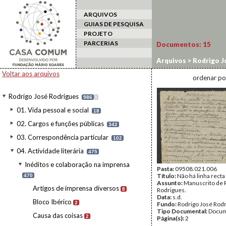
ARQUIVOS
GUIAS DE PESQUISA
PROJETO
PARCERIAS
Documentos:
15
Arquivos
>
Rodrigo J
Temas morais, religio
Voltar aos arquivos
ordenar po
Rodrigo José Rodrigues
986
I
01. Vida pessoal e social
18
02. Cargos e funções públicas
342
03. Correspondência particular
102
04. Actividade literária
475
Inéditos e colaboração na imprensa
Pasta:
09508.021.006
Título:
Não há linha recta
470
Assunto:
Manuscrito de 
Artigos de imprensa diversos
8
Rodrigues.
Data:
s.d.
Bloco Ibérico
2
Fundo:
Rodrigo José Rod
Tipo Documental:
Docum
Causa das coisas
2
Página(s):
2