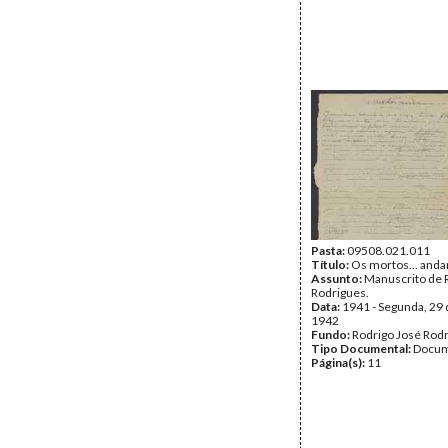
Pasta:
09508.021.011
Título:
Os mortos... and
Assunto:
Manuscrito de 
Rodrigues.
Data:
1941 - Segunda, 29
1942
Fundo:
Rodrigo José Rod
Tipo Documental:
Docum
Página(s):
11