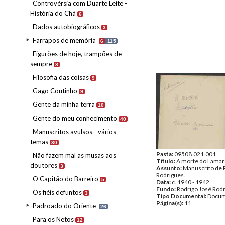
Controvérsia com Duarte Leite -
História do Chá
6
Dados autobiográficos
3
Farrapos de memória
6
115
Figurões de hoje, trampões de
sempre
8
Filosofia das coisas
9
Gago Coutinho
9
Gente da minha terra
10
Gente do meu conhecimento
40
Manuscritos avulsos - vários
temas
30
Pasta:
09508.021.001
Não fazem mal as musas aos
Título:
A morte do Lamar
doutores
3
Assunto:
Manuscrito de 
Rodrigues.
O Capitão do Barreiro
5
Data:
c. 1940 - 1942
Fundo:
Rodrigo José Rod
Os fiéis defuntos
3
Tipo Documental:
Docum
Página(s):
11
Padroado do Oriente
26
Para os Netos
12