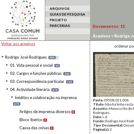
ARQUIVOS
GUIAS DE PESQUISA
PROJETO
PARCERIAS
Documentos:
15
Arquivos
>
Rodrigo J
Temas morais, religio
Voltar aos arquivos
ordenar po
Rodrigo José Rodrigues
986
I
01. Vida pessoal e social
18
02. Cargos e funções públicas
342
03. Correspondência particular
102
04. Actividade literária
475
Inéditos e colaboração na imprensa
Pasta:
09508.021.006
Título:
Não há linha recta
470
Assunto:
Manuscrito de 
Artigos de imprensa diversos
8
Rodrigues.
Data:
s.d.
Bloco Ibérico
2
Fundo:
Rodrigo José Rod
Tipo Documental:
Docum
Causa das coisas
2
Página(s):
2