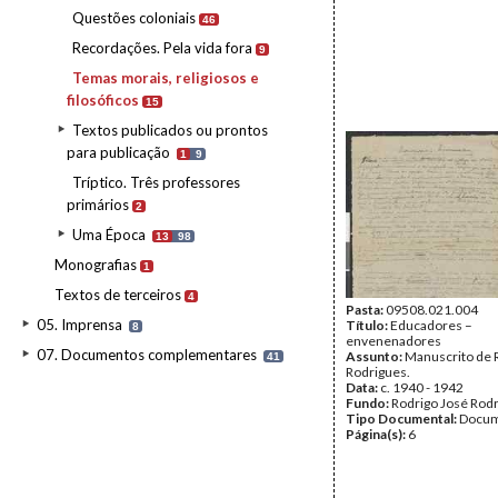
Questões coloniais
46
Recordações. Pela vida fora
9
Temas morais, religiosos e
filosóficos
15
Textos publicados ou prontos
para publicação
1
9
Tríptico. Três professores
primários
2
Uma Época
13
98
Monografias
1
Textos de terceiros
4
Pasta:
09508.021.004
05. Imprensa
Título:
Educadores –
8
envenenadores
07. Documentos complementares
Assunto:
Manuscrito de 
41
Rodrigues.
Data:
c. 1940 - 1942
Fundo:
Rodrigo José Rod
Tipo Documental:
Docum
Página(s):
6