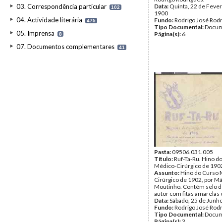
03. Correspondência particular
Data:
Quinta, 22 de Fever
102
1900
04. Actividade literária
Fundo:
Rodrigo José Rod
475
Tipo Documental:
Docum
05. Imprensa
Página(s):
6
8
07. Documentos complementares
41
Pasta:
09506.031.005
Título:
Ruf-Ta-Ru. Hino d
Médico-Cirúrgico de 190
Assunto:
Hino do Curso 
Cirúrgico de 1902, por Má
Moutinho. Contém selo de
autor com fitas amarelas e
Data:
Sábado, 25 de Junh
Fundo:
Rodrigo José Rod
Tipo Documental:
Docum
Página(s):
3