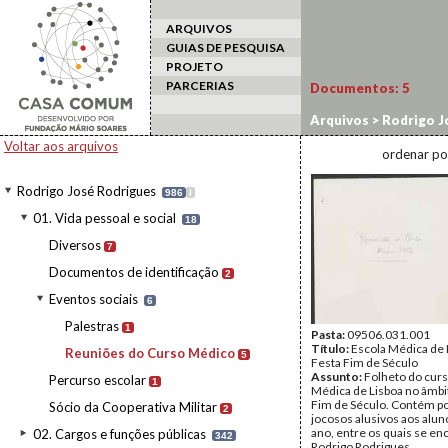
ARQUIVOS
GUIAS DE PESQUISA
PROJETO
PARCERIAS
Documentos:
5
Arquivos
>
Rodrigo J
Médico
Voltar aos arquivos
ordenar po
Rodrigo José Rodrigues
986
I
01. Vida pessoal e social
18
Diversos
7
Documentos de identificação
2
Eventos sociais
6
Palestras
1
Pasta:
09506.031.001
Título:
Escola Médica de 
Reuniões do Curso Médico
5
Festa Fim de Século
Assunto:
Folheto do curs
Percurso escolar
1
Médica de Lisboa no âmbi
Fim de Século. Contém 
Sócio da Cooperativa Militar
2
jocosos alusivos aos aluno
ano, entre os quais se en
02. Cargos e funções públicas
342
Rodrigo Rodrigues.