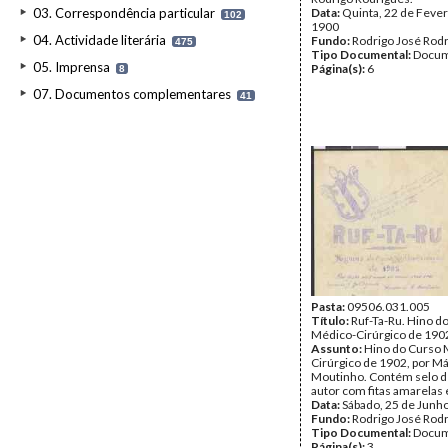
03. Correspondência particular
Data:
Quinta, 22 de Fever
102
1900
04. Actividade literária
Fundo:
Rodrigo José Rod
475
Tipo Documental:
Docum
05. Imprensa
Página(s):
6
8
07. Documentos complementares
41
Pasta:
09506.031.005
Título:
Ruf-Ta-Ru. Hino d
Médico-Cirúrgico de 190
Assunto:
Hino do Curso 
Cirúrgico de 1902, por Má
Moutinho. Contém selo de
autor com fitas amarelas e
Data:
Sábado, 25 de Junh
Fundo:
Rodrigo José Rod
Tipo Documental:
Docum
Página(s):
3