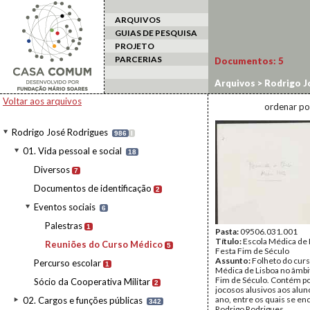
ARQUIVOS
GUIAS DE PESQUISA
PROJETO
PARCERIAS
Documentos:
5
Arquivos
>
Rodrigo J
Médico
Voltar aos arquivos
ordenar po
Rodrigo José Rodrigues
986
I
01. Vida pessoal e social
18
Diversos
7
Documentos de identificação
2
Eventos sociais
6
Palestras
1
Pasta:
09506.031.001
Título:
Escola Médica de 
Reuniões do Curso Médico
5
Festa Fim de Século
Assunto:
Folheto do curs
Percurso escolar
1
Médica de Lisboa no âmbi
Fim de Século. Contém 
Sócio da Cooperativa Militar
2
jocosos alusivos aos aluno
ano, entre os quais se en
02. Cargos e funções públicas
342
Rodrigo Rodrigues.