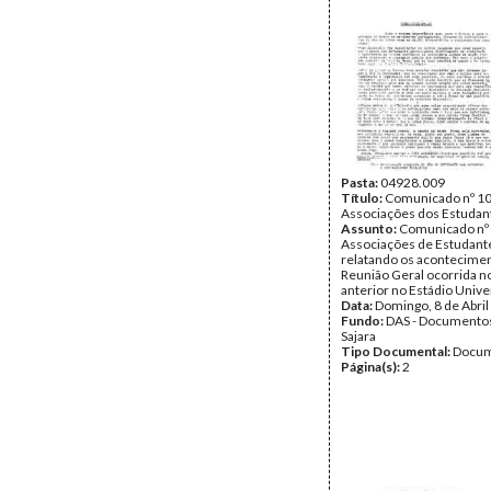
Pasta:
04928.009
Título:
Comunicado nº 10
Associações dos Estudan
Assunto:
Comunicado nº 
Associações de Estudant
relatando os acontecime
Reunião Geral ocorrida no
anterior no Estádio Univer
Data:
Domingo, 8 de Abril
Fundo:
DAS - Documento
Sajara
Tipo Documental:
Docum
Página(s):
2