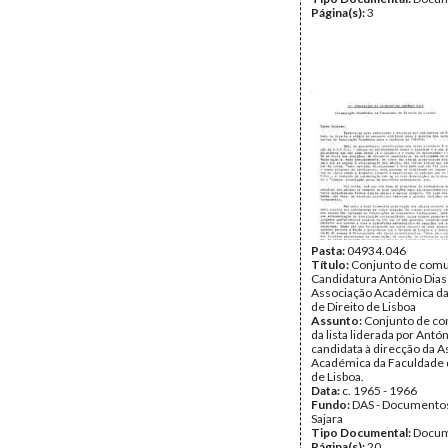
Página(s):
3
Pasta:
04934.046
Título:
Conjunto de comu
Candidatura António Dias
Associação Académica da
de Direito de Lisboa
Assunto:
Conjunto de c
da lista liderada por Antón
candidata à direcção da 
Académica da Faculdade d
de Lisboa.
Data:
c. 1965 - 1966
Fundo:
DAS - Documento
Sajara
Tipo Documental:
Docum
Página(s):
20