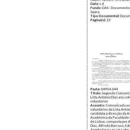
Data:
s.d.
Fundo:
DAS - Documento
Sajara
Tipo Documental:
Docum
Página(s):
13
Pasta:
04934.044
Título:
Segunda Comunic
Lista António Dias aos co
voluntários
Assunto:
Comunicado ao
voluntários da Lista Antón
candidata à direcção da 
Académica da Faculdade d
de Lisboa, composta por 
Dias, Alfredo Barroso, Ed
Angelo Sajara e Luís Lobo.