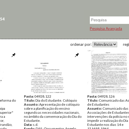
 54
Pesquisa Avançada
ordenar por:
reg
Pasta:
04928.122
Pasta:
04928.126
Reforma do
Título:
Dia do Estudante. Colóquio
Título:
Comunicado das As
Assunto:
Apresentação de colóquio
de Estudantes
uipa
sobre a planificação do ensino
Assunto:
Comunicado das
Superior"
segundo as necessidades nacionais,
Associações de Estudantes
ra a
no âmbito da comemoração do Dia do
intervenções da polícia no 
or,
Estudante.
impedir a realização do Dia
Brandão,
Data:
s.d.
Estudante nos dias 14 e
mado.
Fundo:
DAS - Documentos Angelo
15.MAR.1964.