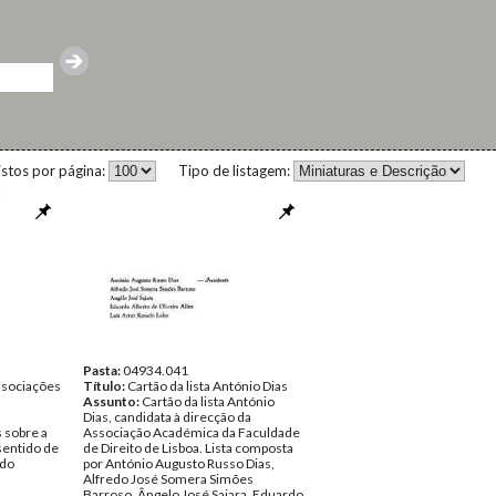
istos por página:
Tipo de listagem:
Pasta:
04934.041
sociações
Título:
Cartão da lista António Dias
Assunto:
Cartão da lista António
Dias, candidata à direcção da
 sobre a
Associação Académica da Faculdade
sentido de
de Direito de Lisboa. Lista composta
 do
por António Augusto Russo Dias,
Alfredo José Somera Simões
Barroso, Ângelo José Sajara, Eduardo