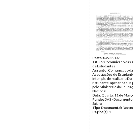
Pasta:
04928.143
Título:
Comunicado das 
de Estudantes
Assunto:
Comunicado da
Associações de Estudant
intenção de realizar o Dia
Estudante, apesar da sua 
pelo Ministério da Educa
Nacional.
Data:
Quarta, 11 de Març
Fundo:
DAS - Documento
Sajara
Tipo Documental:
Docum
Página(s):
1