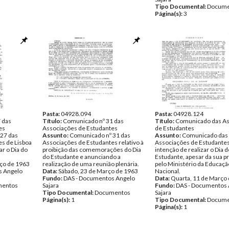
Tipo Documental:
Docume
Página(s):
3
Pasta:
04928.094
Pasta:
04928.124
 das
Título:
Comunicado nº 31 das
Título:
Comunicado das As
es
Associações de Estudantes
de Estudantes
27 das
Assunto:
Comunicado nº 31 das
Assunto:
Comunicado das
s de Lisboa
Associações de Estudantes relativo à
Associações de Estudante
ar o Dia do
proibição das comemorações do Dia
intenção de realizar o Dia d
do Estudante e anunciando a
Estudante, apesar da sua p
ço de 1963
realização de uma reunião plenária.
pelo Ministério da Educaçã
s Angelo
Data:
Sábado, 23 de Março de 1963
Nacional.
Fundo:
DAS - Documentos Angelo
Data:
Quarta, 11 de Março
entos
Sajara
Fundo:
DAS - Documentos 
Tipo Documental:
Documentos
Sajara
Página(s):
1
Tipo Documental:
Docume
Página(s):
1