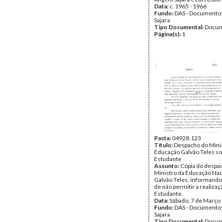
Data:
c. 1965 - 1966
Fundo:
DAS - Documento
Sajara
Tipo Documental:
Docum
Página(s):
1
Pasta:
04928.123
Título:
Despacho do Mini
Educação Galvão Teles so
Estudante
Assunto:
Cópia do despa
Ministro da Educação Nac
Galvão Teles, informando
de não permitir a realizaç
Estudante.
Data:
Sábado, 7 de Março
Fundo:
DAS - Documento
Sajara
Tipo Documental:
Docum