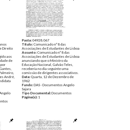
Pasta:
04928.067
unos
Título:
Comunicado nº 8 das
e Direito
Associações de Estudantes de Lisboa
Assunto:
Comunicado nº 8 das
gido aos
Associações de Estudantes de Lisboa
ldade de
anunciando que o Ministro da
 por
Educação Nacional, Galvão Teles,
 Gantes,
receberia no dia seguinte uma
Palmeiro,
comissão de dirigentes associativos.
es André,
Data:
Quarta, 12 de Dezembro de
andidata
1962
Fundo:
DAS - Documentos Angelo
Sajara
Angelo
Tipo Documental:
Documentos
Página(s):
1
ntos