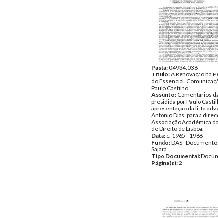
Pasta:
04934.036
Título:
A Renovação na 
do Essencial. Comunicaçã
Paulo Castilho
Assunto:
Comentários da 
presidida por Paulo Castil
apresentação da lista adv
António Dias, para a direc
Associação Académica da
de Direito de Lisboa.
Data:
c. 1965 - 1966
Fundo:
DAS - Documento
Sajara
Tipo Documental:
Docum
Página(s):
2