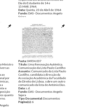
Dia do Estudante de 14 e
15.MAR.1964.
Data:
Quinta, 23 de Abril de 1964
Fundo:
DAS - Documentos Angelo
Sajara
Tipo Documental:
Documentos
Página(s):
3
Pasta:
04934.037
ao Ministro
Título:
Uma Renovação Autêntica.
iversas
Comunicação da Lista Paulo Castilho
Assunto:
Comunicado da Lista Paulo
a ao
Castilho, candidata à direcção da
nal por
Associação Académica da Faculdade
émicas,
de Direito de Lisboa, sobre um outro
a a
comunicado da lista de António Dias.
ante e
Data:
s.d.
 posição
Fundo:
DAS - Documentos Angelo
ios quanto
Sajara
erno.
Tipo Documental:
Documentos
Página(s):
6
Angelo