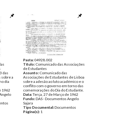
Pasta:
04928.002
das
Título:
Comunicado das Associações
s
de Estudantes
3 das
Assunto:
Comunicado das
 sobre a
Associações de Estudantes de Lisboa
no dia
sobre a adesão ao luto académico e o
conflito com o governo em torno das
e 1962
comemorações do Dia do Estudante.
Angelo
Data:
Terça, 27 de Março de 1962
Fundo:
DAS - Documentos Angelo
ntos
Sajara
Tipo Documental:
Documentos
Página(s):
1