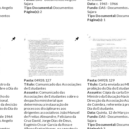
Sajara
Data:
c. 1965 - 1966
s Angelo
Tipo Documental:
Documentos
Fundo:
DAS - Documentos 
Página(s):
2
Sajara
entos
Tipo Documental:
Docume
Página(s):
1
Pasta:
04928.127
Pasta:
04928.129
stro da
Título:
Comunicado das Associações
Título:
Carta enviada ao M
bre o Dia do
de Estudantes
proibição do Dia do Estuda
Assunto:
Comunicado das
Assunto:
Cópia da carta En
cho do
Associações de Estudantes sobre o
Ministro da Educação Nacio
ional,
despacho ministerial que
Direcção da Associação A
 da decisão
determinou a instauração de
de Coimbra, referente à pr
ão do Dia do
processos disciplinares aos
Dia do Estudante.
dirigentes associativos João Manuel
Data:
Quinta, 12 de Março
 de 1964
de Freitas Alexandre, Feliciano da
Fundo:
DAS - Documentos 
s Angelo
Cruz David, Jorge Dias de Deus,
Sajara
Eugénio Oscar Garcia da Rosa e
Tipo Documental:
Docume
entos
Albano Freire Nunes, na sequência
Página(s):
3