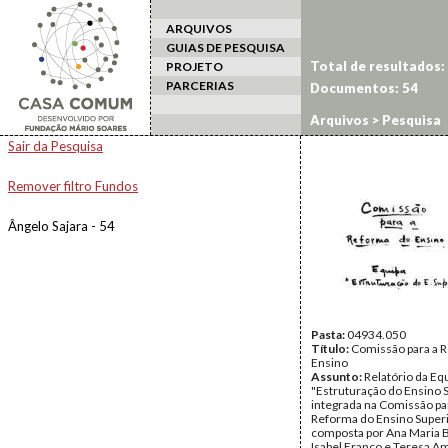
ARQUIVOS
GUIAS DE PESQUISA
Total de resultados:
PROJETO
PARCERIAS
Documentos: 54
Arquivos
> Pesquisa
Sair da Pesquisa
Remover filtro Fundos
Ângelo Sajara - 54
Pasta:
04934.050
Título:
Comissão para a 
Ensino
Assunto:
Relatório da Eq
"Estruturação do Ensino 
integrada na Comissão pa
Reforma do Ensino Superi
composta por Ana Maria 
Isabel Franco e Teresa A