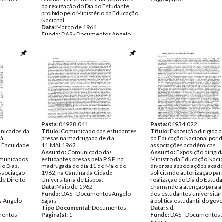
da realização do Dia do Estudante,
proibido pelo Ministério da Educação
Nacional.
Data:
Março de 1964
Fundo:
DAS - Documentos Angelo
Sajara
Tipo Documental:
Documentos
Página(s):
2
Pasta:
04928.041
Pasta:
04934.022
nicados da
Título:
Comunicado das estudantes
Título:
Exposição dirigida 
 à
presas na madrugada de dia
da Educação Nacional por d
 Faculdade
11.MAI.1962
associações académicas
Assunto:
Comunicado das
Assunto:
Exposição dirigid
omunicados
estudantes presas pela P.S.P. na
Ministro da Educação Nacio
io Dias,
madrugada do dia 11 de Maio de
diversas associações acad
Associação
1962, na Cantina da Cidade
solicitando autorização par
e Direito
Universitária de Lisboa.
realização do Dia do Estud
Data:
Maio de 1962
chamando a atenção para a
Fundo:
DAS - Documentos Angelo
dos estudantes universitár
s Angelo
Sajara
à política estudantil do gov
Tipo Documental:
Documentos
Data:
s.d.
entos
Página(s):
1
Fundo:
DAS - Documentos 
Sajara