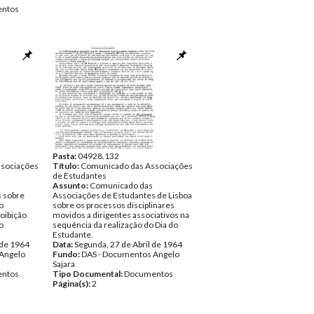
ntos
Pasta:
04928.132
sociações
Título:
Comunicado das Associações
de Estudantes
Assunto:
Comunicado das
s sobre
Associações de Estudantes de Lisboa
o
sobre os processos disciplinares
roibição
movidos a dirigentes associativos na
o
sequência da realização do Dia do
Estudante.
 de 1964
Data:
Segunda, 27 de Abril de 1964
Angelo
Fundo:
DAS - Documentos Angelo
Sajara
ntos
Tipo Documental:
Documentos
Página(s):
2