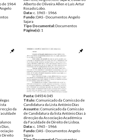
o de 1964
Alberto de Oliveira Allen e Luís Artur
Angelo
Rosado Lobo.
Data:
c. 1965 - 1966
ntos
Fundo:
DAS - Documentos Angelo
Sajara
Tipo Documental:
Documentos
Página(s):
1
Pasta:
04934.045
legas
Título:
Comunicado da Comissão de
ista
Candidatura da Lista António Dias
irecção da
Assunto:
Comunicado da Comissão
Faculdade
de Candidatura da lista António Dias à
direcção da Associação Académica
alunos
da Faculdade de Direito de Lisboa.
 Dias,
Data:
c. 1965 - 1966
sociação
Fundo:
DAS - Documentos Angelo
 Direito
Sajara
Tipo Documental:
Documentos