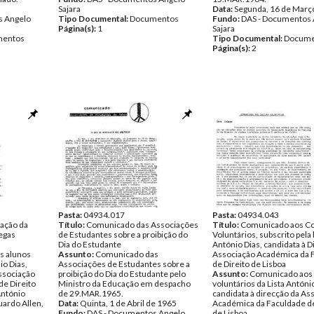
Sajara
Data:
Segunda, 16 de Març
s Angelo
Tipo Documental:
Documentos
Fundo:
DAS - Documentos 
Página(s):
1
Sajara
entos
Tipo Documental:
Docume
Página(s):
2
Pasta:
04934.017
Pasta:
04934.043
ação da
Título:
Comunicado das Associações
Título:
Comunicado aos Co
legas
de Estudantes sobre a proibição do
Voluntários, subscrito pela l
Dia do Estudante
António Dias, candidata à D
s alunos
Assunto:
Comunicado das
Associação Académica da 
io Dias,
Associações de Estudantes sobre a
de Direito de Lisboa
Associação
proibição do Dia do Estudante pelo
Assunto:
Comunicado aos 
e Direito
Ministro da Educação em despacho
voluntários da Lista António
António
de 29.MAR.1965.
candidata à direcção da As
uardo Allen,
Data:
Quinta, 1 de Abril de 1965
Académica da Faculdade de
Fundo:
DAS - Documentos Angelo
de Lisboa.