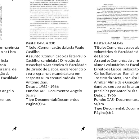
Pasta:
04934.038
Pasta:
04934.042
Permanência
Título:
Comunicação da Lista Paulo
Título:
Comunicado aos al
o da Lista
Castilho
voluntários da Faculdade d
Assunto:
Comunicado da lista Paulo
de Lisboa
lista
Castilho, candidata à Direcção da
Assunto:
Comunicado diri
ho à
Associação Académica da Faculdade
alunos voluntários da Facu
ersária, de
de Direito de Lisboa, esclarecendo o
Direito de Lisboa, subscrito
ção da
seu programa de candidatura em
Carlos Barbeitos, Ramalho
 Faculdade
resposta a um comunicado da lista
José Maria Mota, Joaquim 
António Dias.
Amílcar Almeida e Gonçalv
Data:
c. 1965 - 1966
dando o seu apoio à lista c
s Angelo
Fundo:
DAS - Documentos Angelo
presidida por António Dias.
Sajara
Data:
c. 1966
entos
Tipo Documental:
Documentos
Fundo:
DAS - Documentos 
Página(s):
4
Sajara
Tipo Documental:
Docume
Página(s):
1