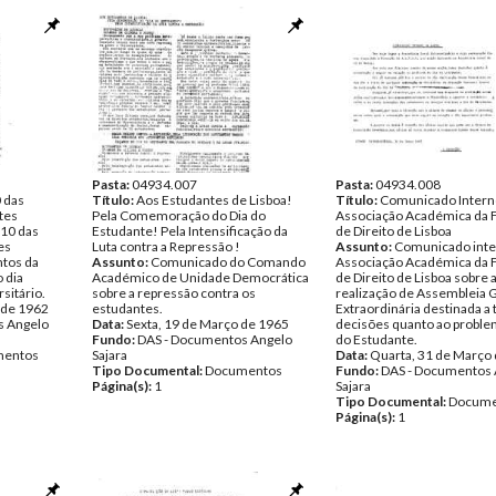
Pasta:
04934.007
Pasta:
04934.008
 das
Título:
Aos Estudantes de Lisboa!
Título:
Comunicado Intern
tes
Pela Comemoração do Dia do
Associação Académica da 
10 das
Estudante! Pela Intensificação da
de Direito de Lisboa
es
Luta contra a Repressão !
Assunto:
Comunicado inte
ntos da
Assunto:
Comunicado do Comando
Associação Académica da 
 dia
Académico de Unidade Democrática
de Direito de Lisboa sobre 
sitário.
sobre a repressão contra os
realização de Assembleia 
 de 1962
estudantes.
Extraordinária destinada a
s Angelo
Data:
Sexta, 19 de Março de 1965
decisões quanto ao proble
Fundo:
DAS - Documentos Angelo
do Estudante.
entos
Sajara
Data:
Quarta, 31 de Março
Tipo Documental:
Documentos
Fundo:
DAS - Documentos 
Página(s):
1
Sajara
Tipo Documental:
Docume
Página(s):
1