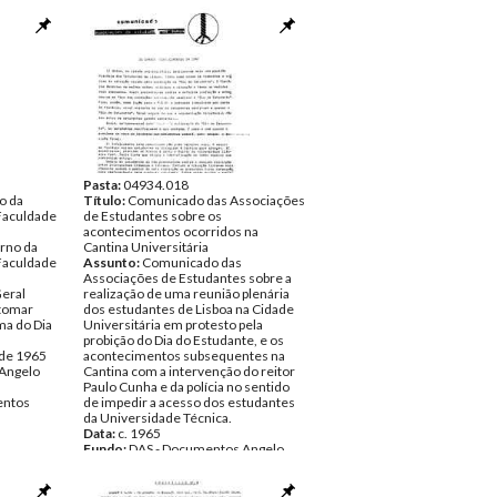
Pasta:
04934.018
o da
Título:
Comunicado das Associações
Faculdade
de Estudantes sobre os
acontecimentos ocorridos na
rno da
Cantina Universitária
Faculdade
Assunto:
Comunicado das
a
Associações de Estudantes sobre a
Geral
realização de uma reunião plenária
 tomar
dos estudantes de Lisboa na Cidade
ma do Dia
Universitária em protesto pela
probição do Dia do Estudante, e os
 de 1965
acontecimentos subsequentes na
Angelo
Cantina com a intervenção do reitor
Paulo Cunha e da polícia no sentido
ntos
de impedir a acesso dos estudantes
da Universidade Técnica.
Data:
c. 1965
Fundo:
DAS - Documentos Angelo
Sajara
Tipo Documental:
Documentos
Página(s):
2