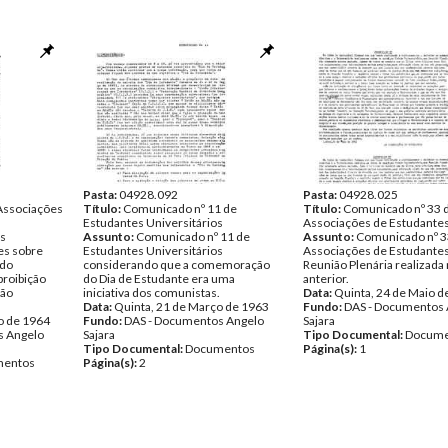
Pasta:
04928.092
Pasta:
04928.025
Associações
Título:
Comunicado nº 11 de
Título:
Comunicado nº 33 
Estudantes Universitários
Associações de Estudante
s
Assunto:
Comunicado nº 11 de
Assunto:
Comunicado nº 3
es sobre
Estudantes Universitários
Associações de Estudantes
 do
considerando que a comemoração
Reunião Plenária realizada 
proibição
do Dia de Estudante era uma
anterior.
ção
iniciativa dos comunistas.
Data:
Quinta, 24 de Maio d
Data:
Quinta, 21 de Março de 1963
Fundo:
DAS - Documentos 
o de 1964
Fundo:
DAS - Documentos Angelo
Sajara
s Angelo
Sajara
Tipo Documental:
Docume
Tipo Documental:
Documentos
Página(s):
1
entos
Página(s):
2