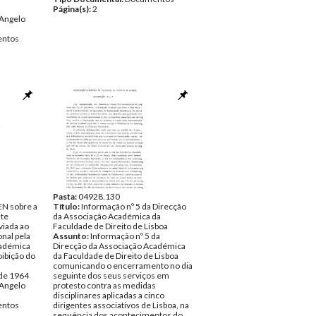
Página(s):
2
Angelo
ntos
Pasta:
04928.130
EN sobre a
Título:
Informação nº 5 da Direcção
nte
da Associação Académica da
viada ao
Faculdade de Direito de Lisboa
nal pela
Assunto:
Informação nº 5 da
cadémica
Direcção da Associação Académica
oibição do
da Faculdade de Direito de Lisboa
comunicando o encerramento no dia
 de 1964
seguinte dos seus serviços em
Angelo
protesto contra as medidas
disciplinares aplicadas a cinco
ntos
dirigentes associativos de Lisboa, na
sequência dos acontecimentos do