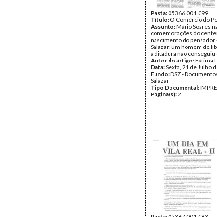
Pasta:
05366.001.099
Título:
O Comércio do Po
Assunto:
Mário Soares n
comemorações do centen
nascimento do pensador -
Salazar: um homem de li
a ditadura não conseguiu c
Autor do artigo:
Fátima 
Data:
Sexta, 21 de Julho 
Fundo:
DSZ - Documentos
Salazar
Tipo Documental:
IMPR
Página(s):
2
Pasta:
05367.001.083