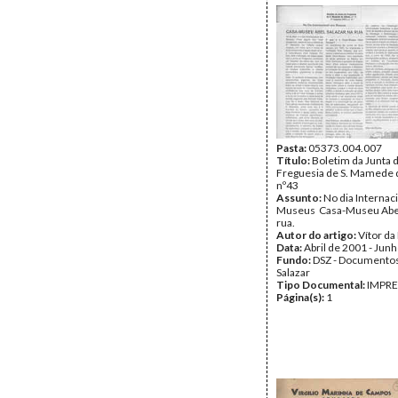
Pasta:
05373.004.007
Título:
Boletim da Junta 
Freguesia de S. Mamede d
nº43
Assunto:
No dia Internac
Museus  Casa-Museu Abel
rua.
Autor do artigo:
Vítor da
Data:
Abril de 2001 - Jun
Fundo:
DSZ - Documentos
Salazar
Tipo Documental:
IMPR
Página(s):
1