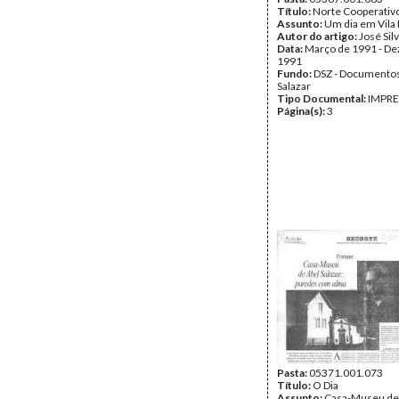
Título:
Norte Cooperativ
Assunto:
Um dia em Vila R
Autor do artigo:
José Sil
Data:
Março de 1991 - D
1991
Fundo:
DSZ - Documentos
Salazar
Tipo Documental:
IMPR
Página(s):
3
Pasta:
05371.001.073
Título:
O Dia
Assunto:
Casa-Museu de