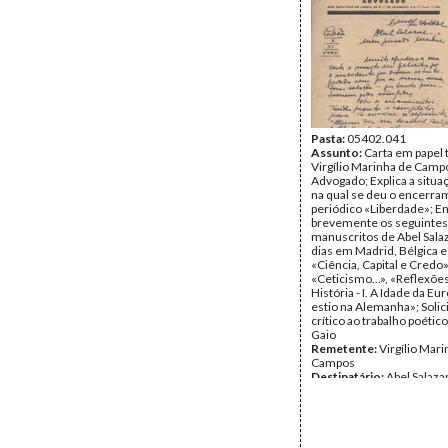
Pasta:
05402.041
Assunto:
Carta em papel
Virgílio Marinha de Camp
Advogado; Explica a situa
na qual se deu o encerra
periódico «Liberdade»; En
brevemente os seguintes
manuscritos de Abel Sala
dias em Madrid, Bélgica e
«Ciência, Capital e Credo»
«Ceticismo...», «Reflexõe
História - I. A Idade da E
estio na Alemanha»; Solic
crítico ao trabalho poétic
Gaio
Remetente:
Virgílio Mar
Campos
Destinatário:
Abel Salaza
Data:
Domingo, 10 de No
1935
Fundo:
DSZ - Documentos
Salazar
Tipo Documental:
Corre