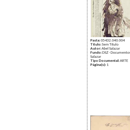
Pasta:
05432.040.004
Título:
Sem Título
Autor:
Abel Salazar
Fundo:
DSZ - Documentos
Salazar
Tipo Documental:
ARTE
Página(s):
1