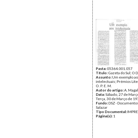
Pasta:
05364.001.057
Título:
Gazeta do Sul; O D
Assunto:
Um exemplo ao
intelectuais; Prémios Lite
O. P. E. M.
Autor do artigo:
A. Maga
Data:
Sábado, 27 de Març
Terça, 30 de Março de 19
Fundo:
DSZ - Documentos
Salazar
Tipo Documental:
IMPR
Página(s):
1