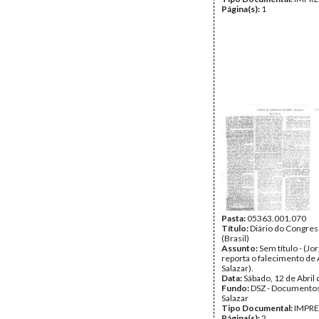
Página(s):
1
Pasta:
05363.001.070
Título:
Diário do Congres
(Brasil)
Assunto:
Sem título - (J
reporta o falecimento de 
Salazar).
Data:
Sábado, 12 de Abril
Fundo:
DSZ - Documentos
Salazar
Tipo Documental:
IMPR
Página(s):
2