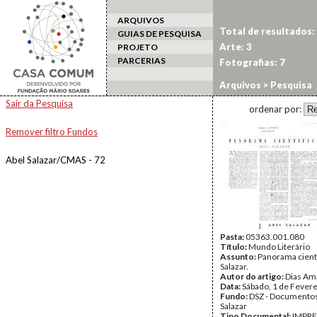
ARQUIVOS
Total de resultados:
GUIAS DE PESQUISA
Arte: 3
PROJETO
PARCERIAS
Fotografias: 7
Arquivos
> Pesquisa
Sair da Pesquisa
ordenar por:
Remover filtro Fundos
Abel Salazar/CMAS - 72
Pasta:
05363.001.080
Título:
Mundo Literário
Assunto:
Panorama científ
Salazar.
Autor do artigo:
Dias Am
Data:
Sábado, 1 de Fever
Fundo:
DSZ - Documentos
Salazar
Tipo Documental:
IMPR