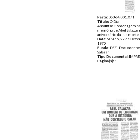
Pasta:
05364.001.071
Título:
O Dia
Assunto:
Homenagem no 
memória de Abel Salazar 
aniversário da sua morte.
Data:
Sábado, 27 de Dez
1975
Fundo:
DSZ - Documentos
Salazar
Tipo Documental:
IMPR
Página(s):
1