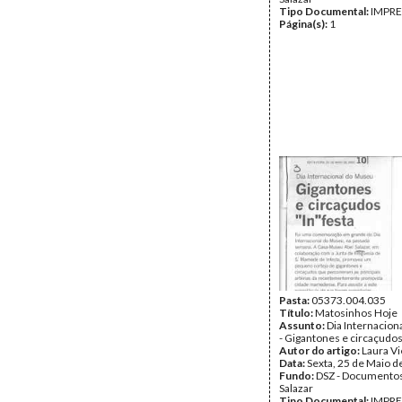
Tipo Documental:
IMPR
Página(s):
1
Pasta:
05373.004.035
Título:
Matosinhos Hoje
Assunto:
Dia Internacio
- Gigantones e circaçudos
Autor do artigo:
Laura Vi
Data:
Sexta, 25 de Maio d
Fundo:
DSZ - Documentos
Salazar
Tipo Documental:
IMPR