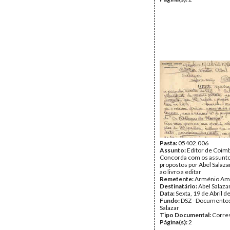
Pasta:
05402.006
Assunto:
Editor de Coimb
Concorda com os assunt
propostos por Abel Salazar
ao livro a editar
Remetente:
Arménio Am
Destinatário:
Abel Salaza
Data:
Sexta, 19 de Abril d
Fundo:
DSZ - Documentos
Salazar
Tipo Documental:
Corre
Página(s):
2