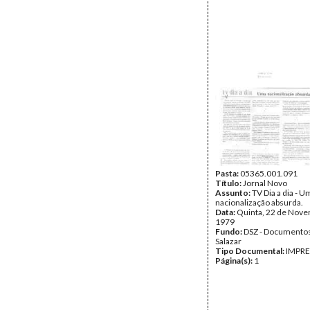
Pasta:
05365.001.091
Título:
Jornal Novo
Assunto:
TV Dia a dia - U
nacionalização absurda.
Data:
Quinta, 22 de Nov
1979
Fundo:
DSZ - Documentos
Salazar
Tipo Documental:
IMPR
Página(s):
1