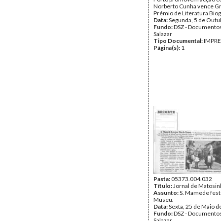
Norberto Cunha vence G
Prémio de Literatura Biog
Data:
Segunda, 5 de Outu
Fundo:
DSZ - Documentos
Salazar
Tipo Documental:
IMPR
Página(s):
1
Pasta:
05373.004.032
Título:
Jornal de Matosi
Assunto:
S. Mamede fest
Museu.
Data:
Sexta, 25 de Maio d
Fundo:
DSZ - Documentos
Salazar