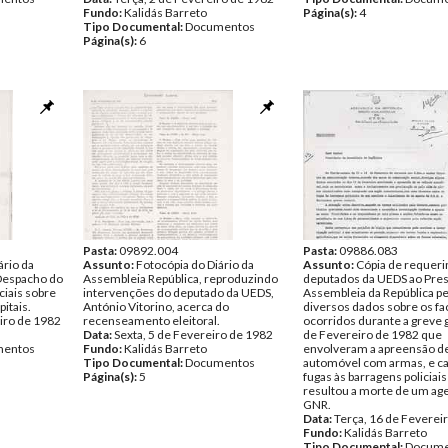
Fundo:
Kalidás Barreto
Página(s):
4
Tipo Documental:
Documentos
Página(s):
6
Pasta:
09892.004
Pasta:
09886.083
ário da
Assunto:
Fotocópia do Diário da
Assunto:
Cópia de requer
- Despacho do
Assembleia República, reproduzindo
deputados da UEDS ao Pres
ciais sobre
intervenções do deputado da UEDS,
Assembleia da República p
itais.
António Vitorino, acerca do
diversos dados sobre os fa
iro de 1982
recenseamento eleitoral.
ocorridos durante a greve 
Data:
Sexta, 5 de Fevereiro de 1982
de Fevereiro de 1982 que
entos
Fundo:
Kalidás Barreto
envolveram a apreensão d
Tipo Documental:
Documentos
automóvel com armas, e c
Página(s):
5
fugas às barragens policiai
resultou a morte de um ag
GNR.
Data:
Terça, 16 de Feverei
Fundo:
Kalidás Barreto
Tipo Documental:
Docume