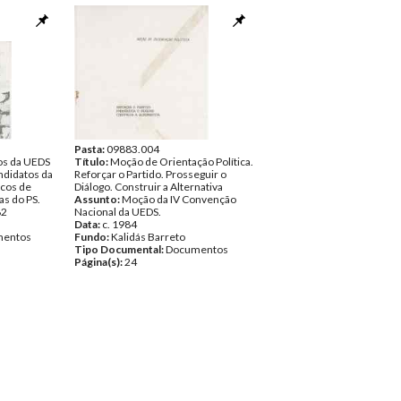
Pasta:
09883.004
os da UEDS
Título:
Moção de Orientação Política.
ndidatos da
Reforçar o Partido. Prosseguir o
icos de
Diálogo. Construir a Alternativa
as do PS.
Assunto:
Moção da IV Convenção
82
Nacional da UEDS.
Data:
c. 1984
entos
Fundo:
Kalidás Barreto
Tipo Documental:
Documentos
Página(s):
24