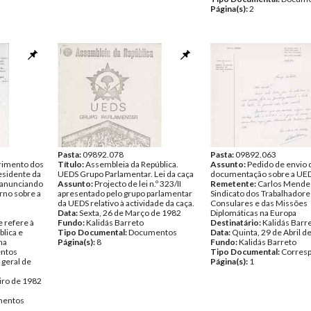
Página(s):
2
Pasta:
09892.078
Pasta:
09892.063
rimento dos
Título:
Assembleia da República.
Assunto:
Pedido de envio 
esidente da
UEDS Grupo Parlamentar. Lei da caça
documentação sobre a UED
 anunciando
Assunto:
Projecto de lei n.º 323/II
Remetente:
Carlos Mende
rno sobre a
apresentado pelo grupo parlamentar
Sindicato dos Trabalhadore
da UEDS relativo à actividade da caça.
Consulares e das Missões
Data:
Sexta, 26 de Março de 1982
Diplomáticas na Europa
 refere à
Fundo:
Kalidás Barreto
Destinatário:
Kalidás Barr
lica e
Tipo Documental:
Documentos
Data:
Quinta, 29 de Abril d
na
Página(s):
8
Fundo:
Kalidás Barreto
entos
Tipo Documental:
Corres
 geral de
Página(s):
1
iro de 1982
entos