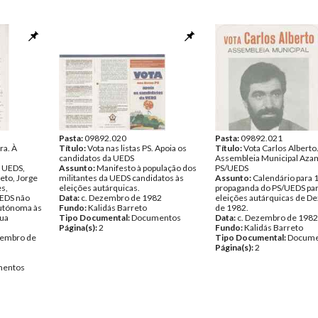
Pasta:
09892.020
Pasta:
09892.021
ra. À
Título:
Vota nas listas PS. Apoia os
Título:
Vota Carlos Alberto
candidatos da UEDS
Assembleia Municipal Aza
 UEDS,
Assunto:
Manifesto à população dos
PS/UEDS
reto, Jorge
militantes da UEDS candidatos às
Assunto:
Calendário para 
s,
eleições autárquicas.
propaganda do PS/UEDS par
UEDS não
Data:
c. Dezembro de 1982
eleições autárquicas de 
autónoma às
Fundo:
Kalidás Barreto
de 1982.
sua
Tipo Documental:
Documentos
Data:
c. Dezembro de 1982
Página(s):
2
Fundo:
Kalidás Barreto
vembro de
Tipo Documental:
Docume
Página(s):
2
entos