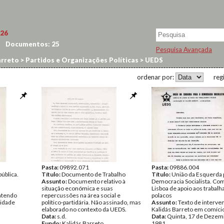
26
Documentos:
25
Pesquisa Avançada
arreto
>
Partidos e Organizações Políticas
>
UEDS
ordenar por:
reg
Pasta:
09892.071
Pasta:
09886.004
ública.
Título:
Documento de Trabalho
Título:
União da Esquerda 
Assunto:
Documento relativo à
Democracia Socialista. Co
situação económica e suas
Lisboa de apoio aos trabal
ntendo
repercussões na área social e
polacos
vidade
político-partidária. Não assinado, mas
Assunto:
Texto de interve
elaborado no contexto da UEDS.
Kalidás Barreto em comíci
Data:
s.d.
Data:
Quinta, 17 de Dezem
Fundo:
Kalidás Barreto
1981