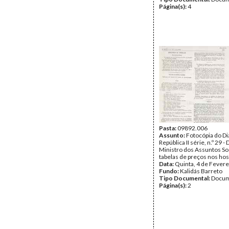
Página(s):
4
Pasta:
09892.006
Assunto:
Fotocópia do Di
República II série, n.º 29 
Ministro dos Assuntos So
tabelas de preços nos hosp
Data:
Quinta, 4 de Fevere
Fundo:
Kalidás Barreto
Tipo Documental:
Docum
Página(s):
2