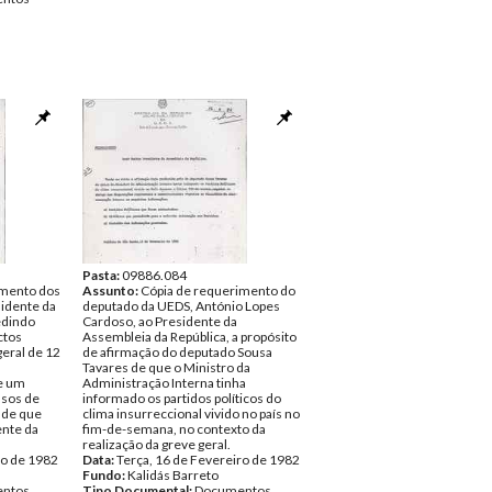
Pasta:
09886.084
imento dos
Assunto:
Cópia de requerimento do
idente da
deputado da UEDS, António Lopes
edindo
Cardoso, ao Presidente da
ctos
Assembleia da República, a propósito
geral de 12
de afirmação do deputado Sousa
Tavares de que o Ministro da
e um
Administração Interna tinha
asos de
informado os partidos políticos do
s de que
clima insurreccional vivido no país no
ente da
fim-de-semana, no contexto da
realização da greve geral.
ro de 1982
Data:
Terça, 16 de Fevereiro de 1982
Fundo:
Kalidás Barreto
ntos
Tipo Documental:
Documentos