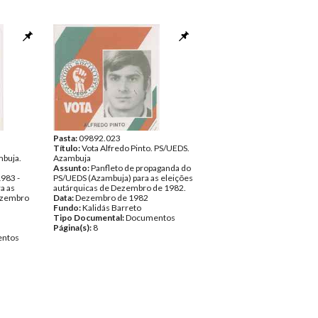
Pasta:
09892.023
.
Título:
Vota Alfredo Pinto. PS/UEDS.
mbuja.
Azambuja
Assunto:
Panfleto de propaganda do
1983 -
PS/UEDS (Azambuja) para as eleições
a as
autárquicas de Dezembro de 1982.
Dezembro
Data:
Dezembro de 1982
Fundo:
Kalidás Barreto
Tipo Documental:
Documentos
Página(s):
8
ntos