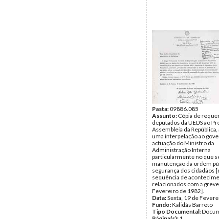
Pasta:
09886.085
Assunto:
Cópia de reque
deputados da UEDS ao Pr
Assembleia da República,
uma interpelação ao gove
actuação do Ministro da
Administração Interna
particularmente no que se
manutenção da ordem púb
segurança dos cidadãos [
sequência de acontecim
relacionados com a greve
Fevereiro de 1982].
Data:
Sexta, 19 de Fevere
Fundo:
Kalidás Barreto
Tipo Documental:
Docum
Página(s):
1