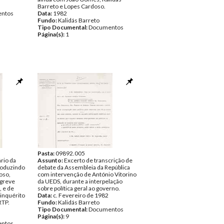
Barreto e Lopes Cardoso.
ntos
Data:
1982
Fundo:
Kalidás Barreto
Tipo Documental:
Documentos
Página(s):
1
Pasta:
09892.005
rio da
Assunto:
Excerto de transcrição de
roduzindo
debate da Assembleia da República
oso,
com intervenção de António Vitorino
 greve
da UEDS, durante a interpelação
, e de
sobre política geral ao governo.
 inquérito
Data:
c. Fevereiro de 1982
RTP.
Fundo:
Kalidás Barreto
Tipo Documental:
Documentos
Página(s):
9
ntos