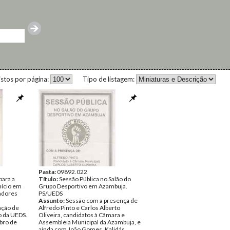
istos por página:
Tipo de listagem:
Pasta:
09892.022
para a
Título:
Sessão Pública no Salão do
mício em
Grupo Desportivo em Azambuja.
hadores
PS/UEDS
Assunto:
Sessão com a presença de
nção de
Alfredo Pinto e Carlos Alberto
o da UEDS.
Oliveira, candidatos à Câmara e
bro de
Assembleia Municipal da Azambuja, e
ainda com João Gomes, Kalidás