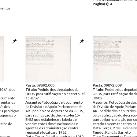
Página(s):
4
entos
Pasta:
09892.008
Pasta:
09892.009
 306/II dos
Título:
Pedido dos deputados da
Título:
Pedido dos deputad
UEDS, para ratificação do decreto-lei
UEDS, para ratificação do d
documento
15-B/82
30/82
amentar da
Assunto:
Fotocópia de documento
Assunto:
Fotocópia de do
/II dos
da Divisão de Apoio Parlamentar da
da Divisão de Apoio Parlam
 a proibição
AR - pedido dos deputados da UEDS,
AR - pedido dos deputados
aquisição
para ratificação do decreto-lei 15-
para ratificação do decreto
B/82 que estabelece a tabela de
que atribui habitação por c
reiro de
vencimentos dos funcionários e
estado ao comandantes da 
agentes da administração central,
Data:
Terça, 2 de Fevereir
regional e local para 1982.
Fundo:
Kalidás Barreto
entos
Data:
Terça, 2 de Fevereiro de 1982
Tipo Documental:
Docume