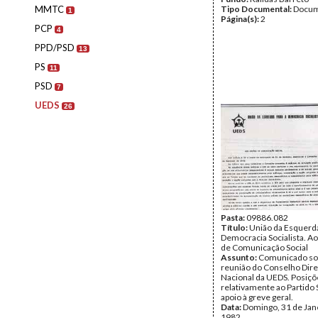
MMTC
Tipo Documental:
Docum
1
Página(s):
2
PCP
4
PPD/PSD
13
PS
11
PSD
7
UEDS
26
Pasta:
09886.082
Título:
União da Esquerda
Democracia Socialista. A
de Comunicação Social
Assunto:
Comunicado so
reunião do Conselho Dire
Nacional da UEDS. Posiç
relativamente ao Partido S
apoio à greve geral.
Data:
Domingo, 31 de Jan
1982