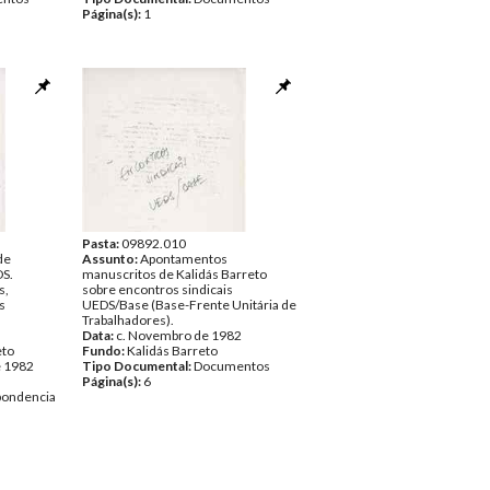
Página(s):
1
Pasta:
09892.010
de
Assunto:
Apontamentos
S.
manuscritos de Kalidás Barreto
s,
sobre encontros sindicais
s
UEDS/Base (Base-Frente Unitária de
Trabalhadores).
Data:
c. Novembro de 1982
eto
Fundo:
Kalidás Barreto
e 1982
Tipo Documental:
Documentos
Página(s):
6
pondencia