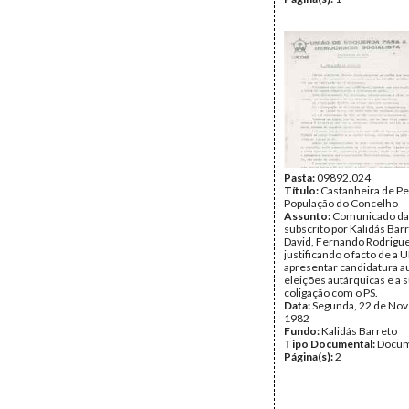
Pasta:
09892.024
Título:
Castanheira de Pe
População do Concelho
Assunto:
Comunicado da
subscrito por Kalidás Bar
David, Fernando Rodrigue
justificando o facto de a 
apresentar candidatura 
eleições autárquicas e a 
coligação com o PS.
Data:
Segunda, 22 de No
1982
Fundo:
Kalidás Barreto
Tipo Documental:
Docum
Página(s):
2