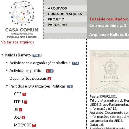
ARQUIVOS
GUIAS DE PESQUISA
Total de resultados:
PROJETO
PARCERIAS
Correspondência:
1
Arquivos
>
Kalidás B
Voltar aos arquivos
Kalidás Barreto
758
I
Actividades e organizações sindicais
666
Actividades políticas
6
9
Documentos pessoais
4
Partidos e Organizações Políticas
79
CDS
1
Pasta:
09892.001
Título:
Assembleia da Rep
FEPU
3
UEDS Grupo Parlamentar.
Informação n.º 15.
JS
2
Assunto:
Documento co
informações sobre a acti
JSD
4
parlamentar da UEDS.
Data:
s.d.
MDP/CDE
7
Fundo:
Kalidás Barreto