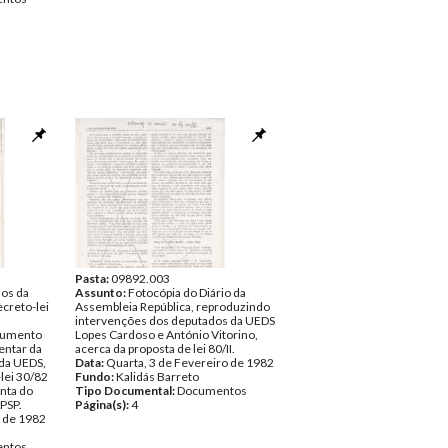
Pasta:
09892.003
os da
Assunto:
Fotocópia do Diário da
ecreto-lei
Assembleia República, reproduzindo
intervenções dos deputados da UEDS
cumento
Lopes Cardoso e António Vitorino,
entar da
acerca da proposta de lei 80/II.
 da UEDS,
Data:
Quarta, 3 de Fevereiro de 1982
-lei 30/82
Fundo:
Kalidás Barreto
onta do
Tipo Documental:
Documentos
PSP.
Página(s):
4
o de 1982
ntos