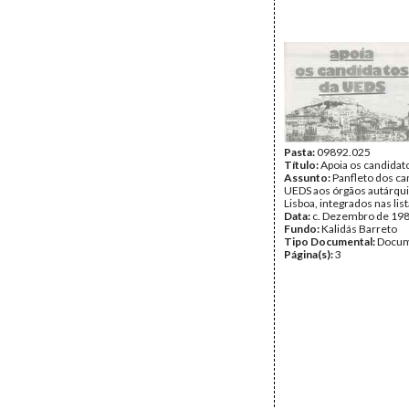
Pasta:
09892.025
Título:
Apoia os candidat
Assunto:
Panfleto dos ca
UEDS aos órgãos autárqu
Lisboa, integrados nas list
Data:
c. Dezembro de 19
Fundo:
Kalidás Barreto
Tipo Documental:
Docum
Página(s):
3