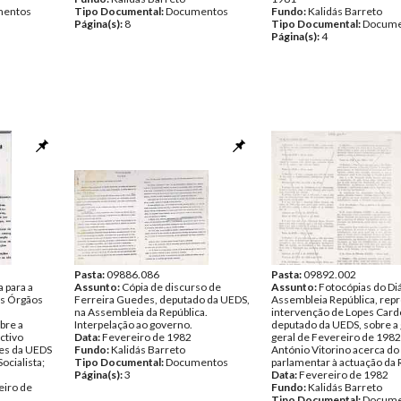
entos
Tipo Documental:
Documentos
Fundo:
Kalidás Barreto
Página(s):
8
Tipo Documental:
Docume
Página(s):
4
Pasta:
09886.086
Pasta:
09892.002
 para a
Assunto:
Cópia de discurso de
Assunto:
Fotocópias do Diá
os Órgãos
Ferreira Guedes, deputado da UEDS,
Assembleia República, rep
na Assembleia da República.
intervenção de Lopes Card
bre a
Interpelação ao governo.
deputado da UEDS, sobre a
ctivo
Data:
Fevereiro de 1982
geral de Fevereiro de 1982
ões da UEDS
Fundo:
Kalidás Barreto
António Vitorino acerca do
ocialista;
Tipo Documental:
Documentos
parlamentar à actuação da 
Página(s):
3
Data:
Fevereiro de 1982
eiro de
Fundo:
Kalidás Barreto
Tipo Documental:
Docume