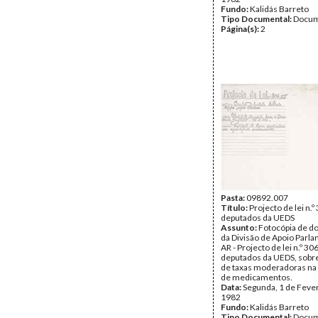
Fundo:
Kalidás Barreto
Tipo Documental:
Docum
Página(s):
2
Pasta:
09892.007
Título:
Projecto de lei n.º
deputados da UEDS
Assunto:
Fotocópia de 
da Divisão de Apoio Parl
AR - Projecto de lei n.º 306
deputados da UEDS, sobre
de taxas moderadoras na 
de medicamentos.
Data:
Segunda, 1 de Feve
1982
Fundo:
Kalidás Barreto
Tipo Documental:
Docum