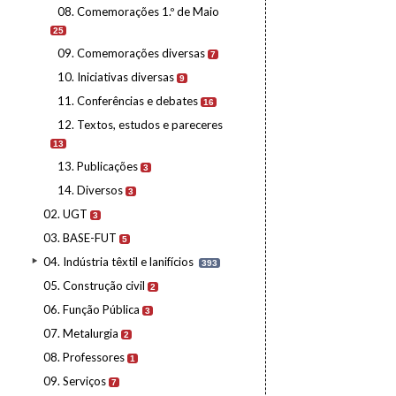
08. Comemorações 1.º de Maio
25
09. Comemorações diversas
7
10. Iniciativas diversas
9
11. Conferências e debates
16
12. Textos, estudos e pareceres
13
13. Publicações
3
14. Diversos
3
02. UGT
3
03. BASE-FUT
5
04. Indústria têxtil e lanifícios
393
05. Construção civil
2
06. Função Pública
3
07. Metalurgia
2
08. Professores
1
09. Serviços
7