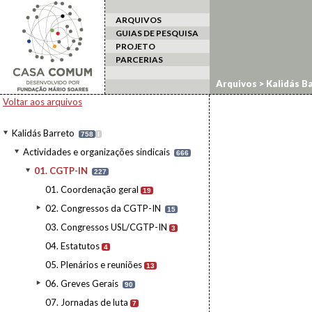
ARQUIVOS
GUIAS DE PESQUISA
PROJETO
PARCERIAS
Arquivos
>
Kalidás B
Voltar aos arquivos
Kalidás Barreto
758
I
Actividades e organizações sindicais
666
01. CGTP-IN
227
01. Coordenação geral
19
02. Congressos da CGTP-IN
15
03. Congressos USL/CGTP-IN
3
04. Estatutos
4
05. Plenários e reuniões
13
06. Greves Gerais
90
07. Jornadas de luta
7