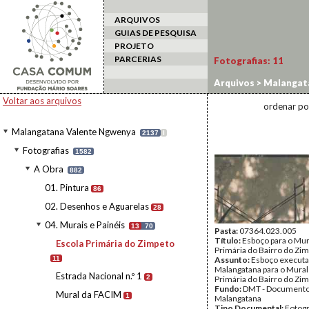
ARQUIVOS
GUIAS DE PESQUISA
PROJETO
PARCERIAS
Fotografias:
11
Arquivos
>
Malangat
do Zimpeto
Voltar aos arquivos
ordenar po
Malangatana Valente Ngwenya
2137
I
Fotografias
1582
A Obra
882
01. Pintura
86
02. Desenhos e Aguarelas
28
04. Murais e Painéis
13
70
Pasta:
07364.023.005
Título:
Esboço para o Mur
Escola Primária do Zimpeto
Primária do Bairro do Zi
11
Assunto:
Esboço executa
Malangatana para o Mural
Estrada Nacional n.º 1
2
Primária do Bairro do Zim
Fundo:
DMT - Document
Mural da FACIM
1
Malangatana
Tipo Documental:
Fotogr