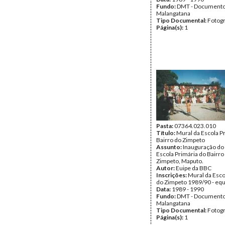
Fundo:
DMT - Document
Malangatana
Tipo Documental:
Fotogr
Página(s):
1
Pasta:
07364.023.010
Título:
Mural da Escola P
Bairro do Zimpeto
Assunto:
Inauguração do
Escola Primária do Bairro
Zimpeto, Maputo.
Autor:
Euipe da BBC
Inscrições:
Mural da Esco
do Zimpeto 1989/90 - eq
Data:
1989 - 1990
Fundo:
DMT - Document
Malangatana
Tipo Documental:
Fotogr
Página(s):
1