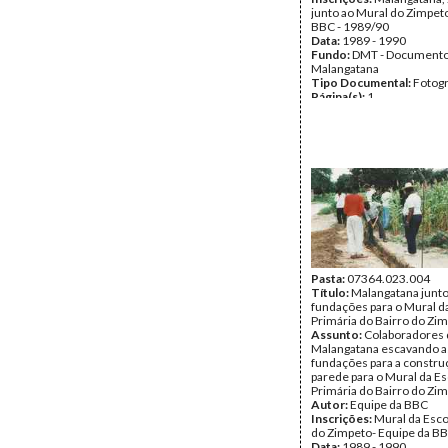
junto ao Mural do Zimpeto
BBC - 1989/90
Data:
1989 - 1990
Fundo:
DMT - Document
Malangatana
Tipo Documental:
Fotogr
Página(s):
1
Pasta:
07364.023.004
Título:
Malangatana junto
fundações para o Mural d
Primária do Bairro do Zi
Assunto:
Colaboradores 
Malangatana escavando a
fundações para a constru
parede para o Mural da Es
Primária do Bairro do Zim
Autor:
Equipe da BBC
Inscrições:
Mural da Esco
do Zimpeto- Equipe da B
Data:
1989 - 1990