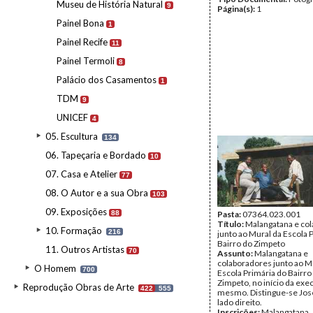
Museu de História Natural
9
Página(s):
1
Painel Bona
1
Painel Recife
11
Painel Termoli
8
Palácio dos Casamentos
1
TDM
9
UNICEF
4
05. Escultura
134
06. Tapeçaria e Bordado
10
07. Casa e Atelier
77
08. O Autor e a sua Obra
103
09. Exposições
88
Pasta:
07364.023.001
Título:
Malangatana e co
10. Formação
216
junto ao Mural da Escola 
Bairro do Zimpeto
11. Outros Artistas
70
Assunto:
Malangatana e
colaboradores junto ao M
O Homem
700
Escola Primária do Bairro
Zimpeto, no início da exe
Reprodução Obras de Arte
422
555
mesmo. Distingue-se José
lado direito.
Inscrições:
Malangatana, ..