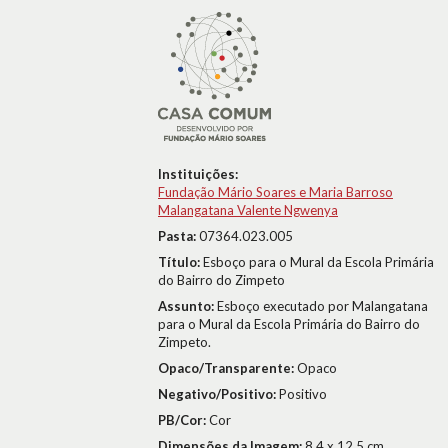
Instituições:
Fundação Mário Soares e Maria Barroso
Malangatana Valente Ngwenya
Pasta:
07364.023.005
Título:
Esboço para o Mural da Escola Primária
do Bairro do Zimpeto
Assunto:
Esboço executado por Malangatana
para o Mural da Escola Primária do Bairro do
Zimpeto.
Opaco/Transparente:
Opaco
Negativo/Positivo:
Positivo
PB/Cor:
Cor
Dimensões da Imagem:
8,4 x 12,5 cm