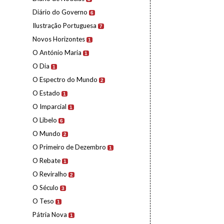
Diário do Governo
6
Ilustração Portuguesa
7
Novos Horizontes
1
O António Maria
1
O Dia
1
O Espectro do Mundo
2
O Estado
1
O Imparcial
1
O Libelo
6
O Mundo
2
O Primeiro de Dezembro
1
O Rebate
1
O Reviralho
2
O Século
3
O Teso
1
Pátria Nova
1