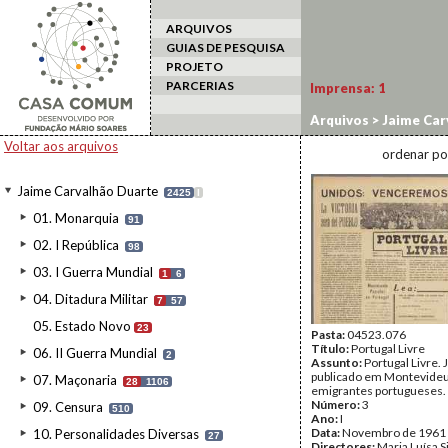
ARQUIVOS
GUIAS DE PESQUISA
PROJETO
PARCERIAS
Imprensa:
1
Arquivos
>
Jaime Car
Voltar aos arquivos
ordenar po
Jaime Carvalhão Duarte
2425
I
01. Monarquia
91
02. I República
98
03. I Guerra Mundial
1
6
04. Ditadura Militar
7
57
05. Estado Novo
23
Pasta:
04523.076
Título:
Portugal Livre
06. II Guerra Mundial
2
Assunto:
Portugal Livre. 
publicado em Montevideu
07. Maçonaria
28
1106
emigrantes portugueses.
Número:
3
09. Censura
510
Ano:
I
Data:
Novembro de 1961
10. Personalidades Diversas
27
Directores:
Maria Luísa S