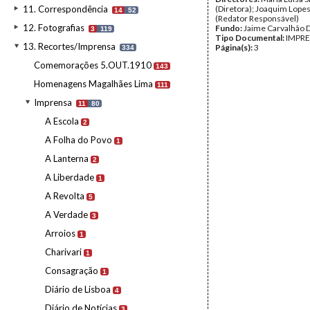
11. Correspondência
(Diretora); Joaquim Lop
14
52
(Redator Responsável)
12. Fotografias
Fundo:
Jaime Carvalhão 
3
119
Tipo Documental:
IMPR
13. Recortes/Imprensa
Página(s):
3
334
Comemorações 5.OUT.1910
143
Homenagens Magalhães Lima
111
Imprensa
11
80
A Escola
2
A Folha do Povo
1
A Lanterna
2
A Liberdade
1
A Revolta
5
A Verdade
3
Arroios
1
Charivari
1
Consagração
1
Diário de Lisboa
4
Diário de Notícias
3