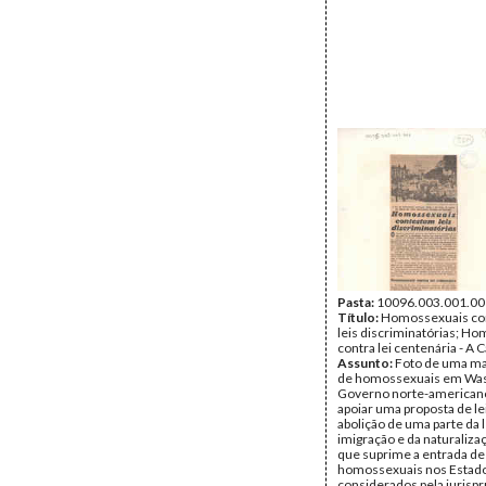
Pasta:
10096.003.001.00
Título:
Homossexuais co
leis discriminatórias; H
contra lei centenária - A C
Assunto:
Foto de uma ma
de homossexuais em Was
Governo norte-american
apoiar uma proposta de le
abolição de uma parte da l
imigração e da naturaliza
que suprime a entrada de
homossexuais nos Estado
considerados pela jurisp