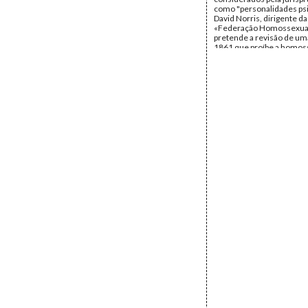
como "personalidades psi
David Norris, dirigente da
«Federação Homossexual
pretende a revisão de uma
1861 que proíbe a homos
na Irlanda. (Movimento L
Homossexual, EUA, Irlan
Data:
Quinta, 26 de Junh
Fundo:
IDM
Tipo Documental:
IMPR
Página(s):
1