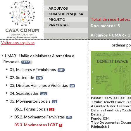
ARQUIVOS
GUIAS DE PESQUISA
Total de resultados:
PROJETO
PARCERIAS
Documentos:
5
Arquivos
>
UMAR - Un
Movimentos LGBT
Voltar aos arquivos
ordenar po
UMAR - União de Mulheres Alternativa e
Resposta
1127
I
01. Mulheres e Feminismos
681
02. Sociedade
120
03. Direitos Humanos e Violências
99
04. Sexualidades
106
Pasta:
10096.003.001.00
05. Movimentos Sociais
Título:
Benefit Dance - s.
73
Assunto:
Autor: Lesbian
05.1. Fóruns Sociais
16
Defense Fund , Gay Youth
Data:
s.d.
05.2. Movimentos Feministas
49
Fundo:
IDM
Tipo Documental:
Docum
05.3. Movimentos LGBT
8
Página(s):
1