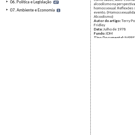
06. Política e Legislação
47
alcoolismo na perspectiv
homossexual. Reflexões 
07. Ambiente e Economia
1
evento. (Homossexualida
Alcoolismo)
Autor do artigo:
Terry P
Fridley
Data:
Julho de 1978
Fundo:
IDM
Tipo Documental:
IMPR
Página(s):
3