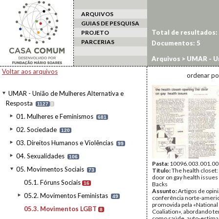
ARQUIVOS
GUIAS DE PESQUISA
Total de resultados:
PROJETO
PARCERIAS
Documentos:
5
Arquivos
>
UMAR - Un
Movimentos LGBT
Voltar aos arquivos
ordenar po
UMAR - União de Mulheres Alternativa e
Resposta
1127
I
01. Mulheres e Feminismos
681
02. Sociedade
120
03. Direitos Humanos e Violências
99
04. Sexualidades
106
Pasta:
10096.003.001.00
05. Movimentos Sociais
Título:
The health closet:
73
door on gay health issues
05.1. Fóruns Sociais
16
Backs
Assunto:
Artigos de opin
05.2. Movimentos Feministas
49
conferência norte-ameri
promovida pela «National
05.3. Movimentos LGBT
8
Coaliation», abordando t
como saúde, auto-estima