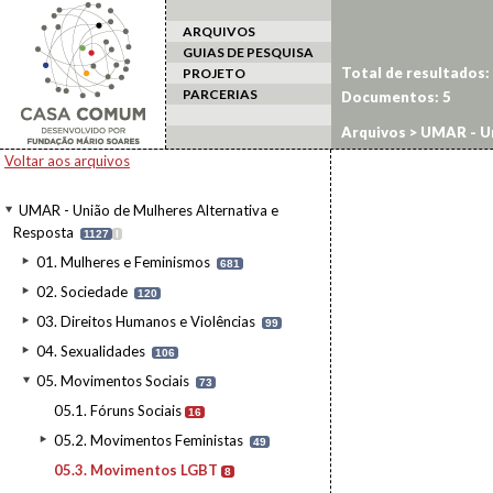
ARQUIVOS
GUIAS DE PESQUISA
Total de resultados:
PROJETO
PARCERIAS
Documentos:
5
Arquivos
>
UMAR - Un
Voltar aos arquivos
UMAR - União de Mulheres Alternativa e
Resposta
1127
I
01. Mulheres e Feminismos
681
02. Sociedade
120
03. Direitos Humanos e Violências
99
04. Sexualidades
106
05. Movimentos Sociais
73
05.1. Fóruns Sociais
16
05.2. Movimentos Feministas
49
05.3. Movimentos LGBT
8