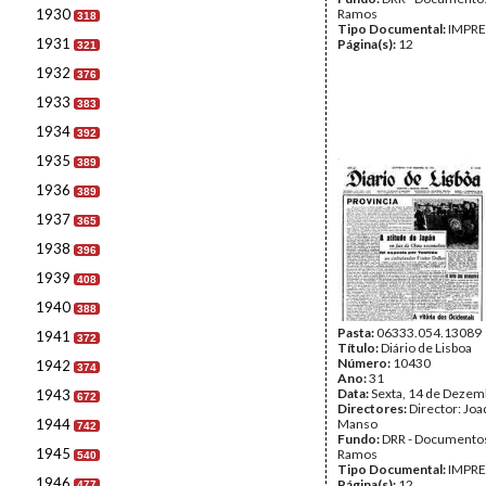
1930
Ramos
318
Tipo Documental:
IMPR
1931
Página(s):
12
321
1932
376
1933
383
1934
392
1935
389
1936
389
1937
365
1938
396
1939
408
1940
388
Pasta:
06333.054.13089
1941
372
Título:
Diário de Lisboa
Número:
10430
1942
374
Ano:
31
Data:
Sexta, 14 de Dezem
1943
672
Directores:
Director: Jo
1944
Manso
742
Fundo:
DRR - Documentos
1945
Ramos
540
Tipo Documental:
IMPR
1946
Página(s):
12
477