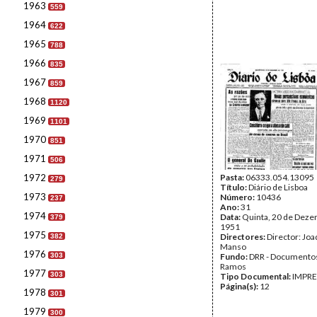
1963
559
1964
622
1965
788
1966
835
1967
859
1968
1120
1969
1101
1970
851
1971
506
1972
Pasta:
06333.054.13095
279
Título:
Diário de Lisboa
1973
Número:
10436
237
Ano:
31
1974
Data:
Quinta, 20 de Deze
379
1951
1975
Directores:
Director: Jo
382
Manso
1976
303
Fundo:
DRR - Documentos
Ramos
1977
303
Tipo Documental:
IMPR
Página(s):
12
1978
301
1979
300