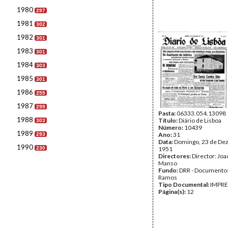
1980
297
1981
302
1982
301
1983
301
1984
303
1985
301
1986
255
1987
299
Pasta:
06333.054.13098
1988
Título:
Diário de Lisboa
303
Número:
10439
1989
Ano:
31
293
Data:
Domingo, 23 de De
1990
230
1951
Directores:
Director: Jo
Manso
Fundo:
DRR - Documentos
Ramos
Tipo Documental:
IMPR
Página(s):
12