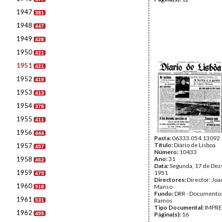
1947
381
1948
447
1949
428
1950
421
1951
421
1952
419
1953
413
1954
378
1955
411
1956
444
Pasta:
06333.054.13092
Título:
Diário de Lisboa
1957
457
Número:
10433
1958
Ano:
31
462
Data:
Segunda, 17 de De
1959
1951
479
Directores:
Director: Jo
1960
Manso
518
Fundo:
DRR - Documentos
1961
Ramos
531
Tipo Documental:
IMPR
1962
495
Página(s):
16