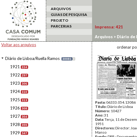
ARQUIVOS
GUIAS DE PESQUISA
PROJETO
PARCERIAS
Imprensa:
421
Arquivos
>
Diário de
Voltar aos arquivos
ordenar po
Diário de Lisboa/Ruella Ramos
30081
I
1921
224
1922
297
1923
306
1924
310
1925
313
Pasta:
06333.054.13086
Título:
Diário de Lisboa
1926
308
Número:
10427
Ano:
31
1927
304
Data:
Terça, 11 de Dezem
1951
1928
355
Directores:
Director: Jo
Manso
1929
347
Fundo:
DRR - Documentos