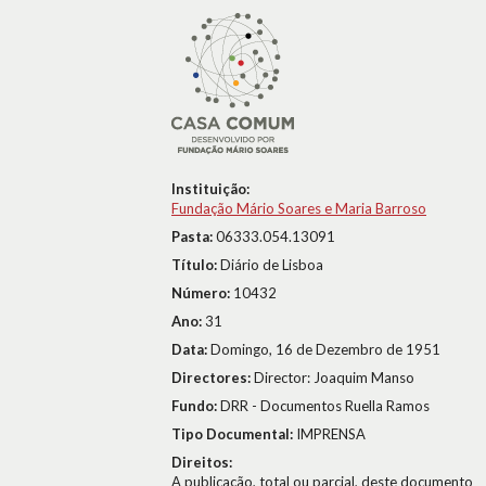
Instituição:
Fundação Mário Soares e Maria Barroso
Pasta:
06333.054.13091
Título:
Diário de Lisboa
Número:
10432
Ano:
31
Data:
Domingo, 16 de Dezembro de 1951
Directores:
Director: Joaquim Manso
Fundo:
DRR - Documentos Ruella Ramos
Tipo Documental:
IMPRENSA
Direitos:
A publicação, total ou parcial, deste documento