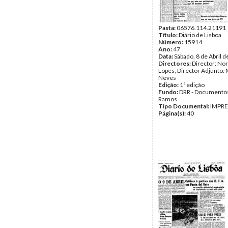
Pasta:
06576.114.21191
Título:
Diário de Lisboa
Número:
15914
Ano:
47
Data:
Sábado, 8 de Abril 
Directores:
Director: No
Lopes; Director Adjunto: 
Neves
Edição:
1ª edição
Fundo:
DRR - Documentos
Ramos
Tipo Documental:
IMPR
Página(s):
40