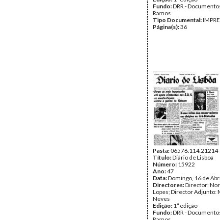
Fundo:
DRR - Documentos
Ramos
Tipo Documental:
IMPR
Página(s):
36
Pasta:
06576.114.21214
Título:
Diário de Lisboa
Número:
15922
Ano:
47
Data:
Domingo, 16 de Abr
Directores:
Director: No
Lopes; Director Adjunto: 
Neves
Edição:
1ª edição
Fundo:
DRR - Documentos
Ramos