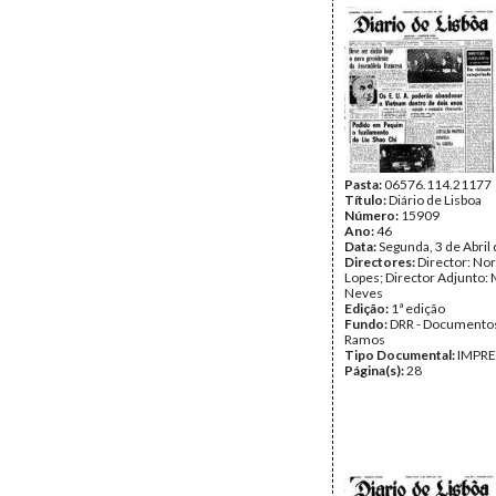
Pasta:
06576.114.21177
Título:
Diário de Lisboa
Número:
15909
Ano:
46
Data:
Segunda, 3 de Abril
Directores:
Director: No
Lopes; Director Adjunto: 
Neves
Edição:
1ª edição
Fundo:
DRR - Documentos
Ramos
Tipo Documental:
IMPR
Página(s):
28