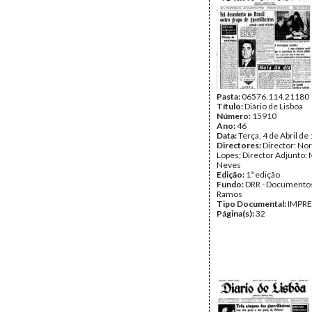
Pasta:
06576.114.21180
Título:
Diário de Lisboa
Número:
15910
Ano:
46
Data:
Terça, 4 de Abril de
Directores:
Director: No
Lopes; Director Adjunto: 
Neves
Edição:
1ª edição
Fundo:
DRR - Documentos
Ramos
Tipo Documental:
IMPR
Página(s):
32