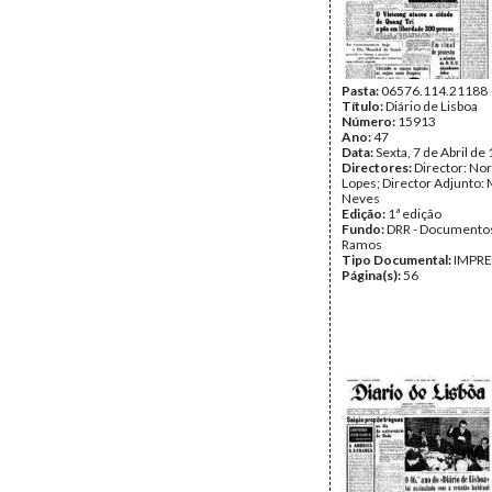
Pasta:
06576.114.21188
Título:
Diário de Lisboa
Número:
15913
Ano:
47
Data:
Sexta, 7 de Abril de
Directores:
Director: No
Lopes; Director Adjunto: 
Neves
Edição:
1ª edição
Fundo:
DRR - Documentos
Ramos
Tipo Documental:
IMPR
Página(s):
56