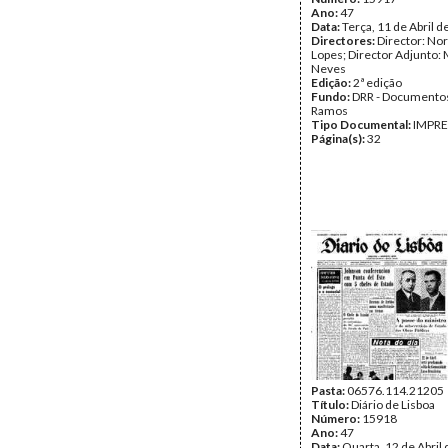
Ano:
47
Data:
Terça, 11 de Abril 
Directores:
Director: No
Lopes; Director Adjunto: 
Neves
Edição:
2ª edição
Fundo:
DRR - Documentos
Ramos
Tipo Documental:
IMPR
Página(s):
32
Pasta:
06576.114.21205
Título:
Diário de Lisboa
Número:
15918
Ano:
47
Data:
Quarta, 12 de Abril