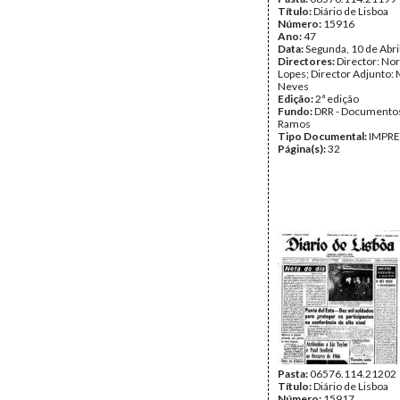
Título:
Diário de Lisboa
Número:
15916
Ano:
47
Data:
Segunda, 10 de Abri
Directores:
Director: No
Lopes; Director Adjunto: 
Neves
Edição:
2ª edição
Fundo:
DRR - Documentos
Ramos
Tipo Documental:
IMPR
Página(s):
32
Pasta:
06576.114.21202
Título:
Diário de Lisboa
Número:
15917