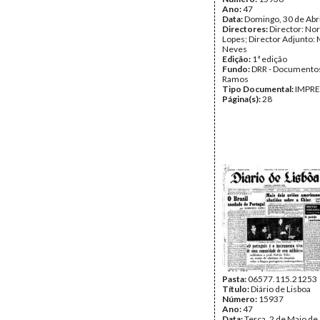
Ano:
47
Data:
Domingo, 30 de Abr
Directores:
Director: No
Lopes; Director Adjunto: 
Neves
Edição:
1ª edição
Fundo:
DRR - Documentos
Ramos
Tipo Documental:
IMPR
Página(s):
28
Pasta:
06577.115.21253
Título:
Diário de Lisboa
Número:
15937
Ano:
47
Data:
Terça, 2 de Maio de