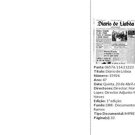
Pasta:
06576.114.21223
Título:
Diário de Lisboa
Número:
15926
Ano:
47
Data:
Quinta, 20 de Abril
Directores:
Director: No
Lopes; Director Adjunto: 
Neves
Edição:
1ª edição
Fundo:
DRR - Documentos
Ramos
Tipo Documental:
IMPR
Página(s):
32