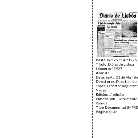
Pasta:
06576.114.21226
Título:
Diário de Lisboa
Número:
15927
Ano:
47
Data:
Sexta, 21 de Abril d
Directores:
Director: No
Lopes; Director Adjunto: 
Neves
Edição:
1ª edição
Fundo:
DRR - Documentos
Ramos
Tipo Documental:
IMPR
Página(s):
36