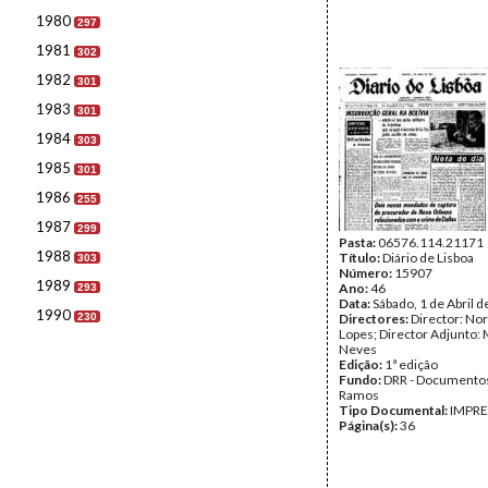
1980
297
1981
302
1982
301
1983
301
1984
303
1985
301
1986
255
1987
299
Pasta:
06576.114.21171
1988
Título:
Diário de Lisboa
303
Número:
15907
1989
Ano:
46
293
Data:
Sábado, 1 de Abril 
1990
230
Directores:
Director: No
Lopes; Director Adjunto: 
Neves
Edição:
1ª edição
Fundo:
DRR - Documentos
Ramos
Tipo Documental:
IMPR
Página(s):
36