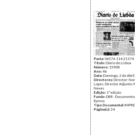
Pasta:
06576.114.21174
Título:
Diário de Lisboa
Número:
15908
Ano:
46
Data:
Domingo, 2 de Abril
Directores:
Director: No
Lopes; Director Adjunto: 
Neves
Edição:
1ª edição
Fundo:
DRR - Documentos
Ramos
Tipo Documental:
IMPR
Página(s):
24