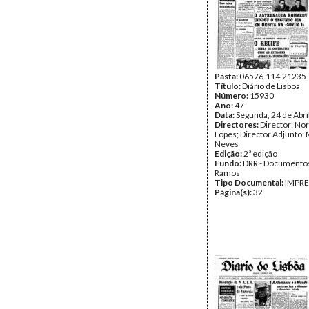
Pasta:
06576.114.21235
Título:
Diário de Lisboa
Número:
15930
Ano:
47
Data:
Segunda, 24 de Abri
Directores:
Director: No
Lopes; Director Adjunto: 
Neves
Edição:
2ª edição
Fundo:
DRR - Documentos
Ramos
Tipo Documental:
IMPR
Página(s):
32