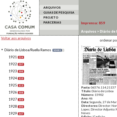
ARQUIVOS
GUIAS DE PESQUISA
PROJETO
PARCERIAS
Imprensa:
859
Arquivos
>
Diário de
Voltar aos arquivos
ordenar po
Diário de Lisboa/Ruella Ramos
30081
I
1921
224
1922
297
1923
306
1924
310
1925
313
Pasta:
06576.114.21157
Título:
Diário de Lisboa
1926
308
Número:
15902
Ano:
46
1927
304
Data:
Segunda, 27 de Mar
Directores:
Director: No
1928
355
Lopes; Director Adjunto: 
Neves
1929
347
Edição:
1ª edição