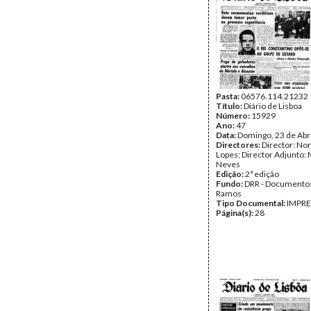
Pasta:
06576.114.21232
Título:
Diário de Lisboa
Número:
15929
Ano:
47
Data:
Domingo, 23 de Abr
Directores:
Director: No
Lopes; Director Adjunto: 
Neves
Edição:
2ª edição
Fundo:
DRR - Documentos
Ramos
Tipo Documental:
IMPR
Página(s):
28