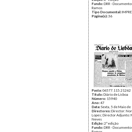
Fundo:
DRR - Documentos
Ramos
Tipo Documental:
IMPR
Página(s):
36
Pasta:
06577.115.21262
Título:
Diário de Lisboa
Número:
15940
Ano:
47
Data:
Sexta, 5 de Maio de
Directores:
Director: No
Lopes; Director Adjunto: 
Neves
Edição:
2ª edição
Fundo:
DRR - Documentos
Ramos