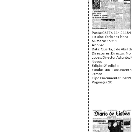
Pasta:
06576.114.21184
Título:
Diário de Lisboa
Número:
15911
Ano:
46
Data:
Quarta, 5 de Abril 
Directores:
Director: No
Lopes; Director Adjunto: 
Neves
Edição:
2ª edição
Fundo:
DRR - Documentos
Ramos
Tipo Documental:
IMPR
Página(s):
28