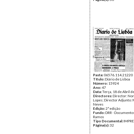
Pasta:
06576.114.21220
Título:
Diário de Lisboa
Número:
15924
Ano:
47
Data:
Terça, 18 de Abril 
Directores:
Director: No
Lopes; Director Adjunto: 
Neves
Edição:
2ª edição
Fundo:
DRR - Documentos
Ramos
Tipo Documental:
IMPR
Página(s):
32