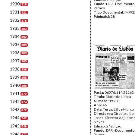
1930
Fundo:
DRR - Documentos
318
Ramos
1931
Tipo Documental:
IMPR
321
Página(s):
28
1932
376
1933
383
1934
392
1935
389
1936
389
1937
365
1938
396
1939
408
1940
388
Pasta:
06576.114.21162
1941
372
Título:
Diário de Lisboa
Número:
15903
1942
374
Ano:
46
Data:
Terça, 28 de Março
1943
672
Directores:
Director: No
1944
Lopes; Director Adjunto: 
742
Neves
1945
Edição:
2ª edição
540
Fundo:
DRR - Documentos
1946
Ramos
477