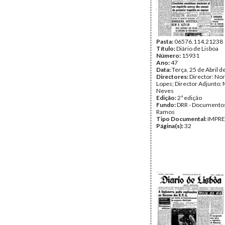
Pasta:
06576.114.21238
Título:
Diário de Lisboa
Número:
15931
Ano:
47
Data:
Terça, 25 de Abril 
Directores:
Director: No
Lopes; Director Adjunto: 
Neves
Edição:
2ª edição
Fundo:
DRR - Documentos
Ramos
Tipo Documental:
IMPR
Página(s):
32