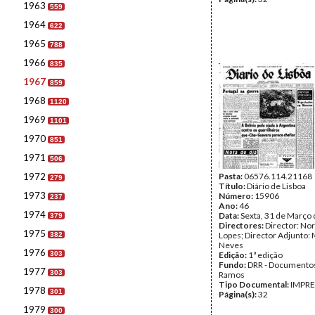
1963
559
1964
622
1965
788
1966
835
1967
859
1968
1120
1969
1101
1970
851
1971
506
1972
Pasta:
06576.114.21168
279
Título:
Diário de Lisboa
1973
Número:
15906
237
Ano:
46
1974
Data:
Sexta, 31 de Março
379
Directores:
Director: No
1975
Lopes; Director Adjunto: 
382
Neves
1976
303
Edição:
1ª edição
Fundo:
DRR - Documentos
1977
303
Ramos
Tipo Documental:
IMPR
1978
301
Página(s):
32
1979
300