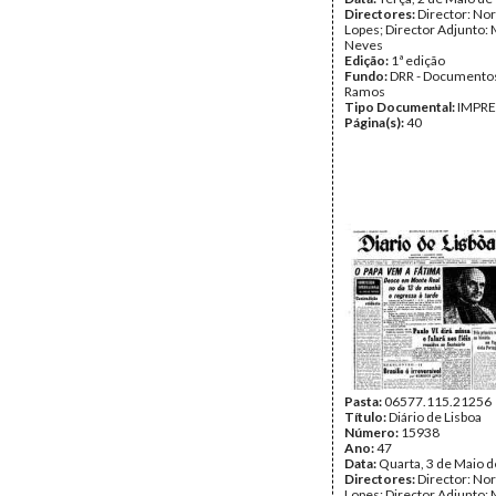
Directores:
Director: No
Lopes; Director Adjunto: 
Neves
Edição:
1ª edição
Fundo:
DRR - Documentos
Ramos
Tipo Documental:
IMPR
Página(s):
40
Pasta:
06577.115.21256
Título:
Diário de Lisboa
Número:
15938
Ano:
47
Data:
Quarta, 3 de Maio 
Directores:
Director: No
Lopes; Director Adjunto: 