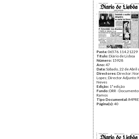
Pasta:
06576.114.21229
Título:
Diário de Lisboa
Número:
15928
Ano:
47
Data:
Sábado, 22 de Abril
Directores:
Director: No
Lopes; Director Adjunto: 
Neves
Edição:
1ª edição
Fundo:
DRR - Documentos
Ramos
Tipo Documental:
IMPR
Página(s):
40