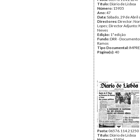
Título:
Diário de Lisboa
Número:
15935
Ano:
47
Data:
Sábado, 29 de Abril
Directores:
Director: No
Lopes; Director Adjunto: 
Neves
Edição:
1ª edição
Fundo:
DRR - Documentos
Ramos
Tipo Documental:
IMPR
Página(s):
40
Pasta:
06576.114.21250
Título:
Diário de Lisboa
Número:
15936