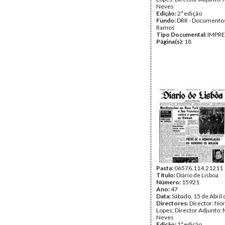
Neves
Edição:
2ª edição
Fundo:
DRR - Documentos
Ramos
Tipo Documental:
IMPR
Página(s):
18
Pasta:
06576.114.21211
Título:
Diário de Lisboa
Número:
15921
Ano:
47
Data:
Sábado, 15 de Abril
Directores:
Director: No
Lopes; Director Adjunto: 
Neves
Edição:
1ª edição