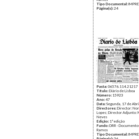
Tipo Documental:
IMPR
Página(s):
24
Pasta:
06576.114.21217
Título:
Diário de Lisboa
Número:
15923
Ano:
47
Data:
Segunda, 17 de Abri
Directores:
Director: No
Lopes; Director Adjunto: 
Neves
Edição:
1ª edição
Fundo:
DRR - Documentos
Ramos
Tipo Documental:
IMPR
Página(s):
36