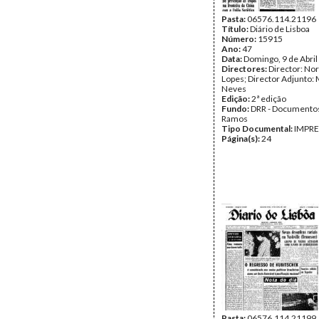
Pasta:
06576.114.21196
Título:
Diário de Lisboa
Número:
15915
Ano:
47
Data:
Domingo, 9 de Abril
Directores:
Director: No
Lopes; Director Adjunto: 
Neves
Edição:
2ª edição
Fundo:
DRR - Documentos
Ramos
Tipo Documental:
IMPR
Página(s):
24
Pasta:
06576.114.21199