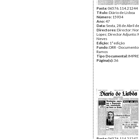
Pasta:
06576.114.21244
Título:
Diário de Lisboa
Número:
15934
Ano:
47
Data:
Sexta, 28 de Abril d
Directores:
Director: No
Lopes; Director Adjunto: 
Neves
Edição:
1ª edição
Fundo:
DRR - Documentos
Ramos
Tipo Documental:
IMPR
Página(s):
36
Pasta:
06576.114.21247