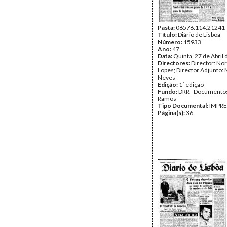
Pasta:
06576.114.21241
Título:
Diário de Lisboa
Número:
15933
Ano:
47
Data:
Quinta, 27 de Abril
Directores:
Director: No
Lopes; Director Adjunto: 
Neves
Edição:
1ª edição
Fundo:
DRR - Documentos
Ramos
Tipo Documental:
IMPR
Página(s):
36