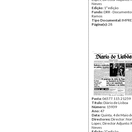
Neves
Edição:
1ª edição
Fundo:
DRR - Documentos
Ramos
Tipo Documental:
IMPR
Página(s):
28
Pasta:
06577.115.21259
Título:
Diário de Lisboa
Número:
15939
Ano:
47
Data:
Quinta, 4 de Maio 
Directores:
Director: No
Lopes; Director Adjunto: 
Neves
Edição:
2ª edição