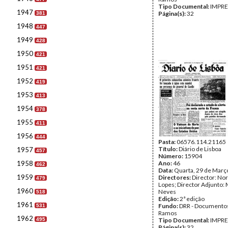
Tipo Documental:
IMPR
1947
Página(s):
32
381
1948
447
1949
428
1950
421
1951
421
1952
419
1953
413
1954
378
1955
411
1956
444
Pasta:
06576.114.21165
Título:
Diário de Lisboa
1957
457
Número:
15904
1958
Ano:
46
462
Data:
Quarta, 29 de Març
1959
Directores:
Director: No
479
Lopes; Director Adjunto: 
1960
Neves
518
Edição:
2ª edição
1961
Fundo:
DRR - Documentos
531
Ramos
1962
495
Tipo Documental:
IMPR
Página(s):
32