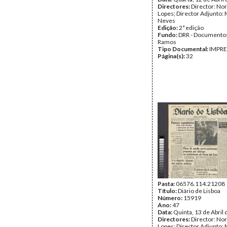
Directores:
Director: No
Lopes; Director Adjunto: 
Neves
Edição:
2ª edição
Fundo:
DRR - Documentos
Ramos
Tipo Documental:
IMPR
Página(s):
32
Pasta:
06576.114.21208
Título:
Diário de Lisboa
Número:
15919
Ano:
47
Data:
Quinta, 13 de Abril
Directores:
Director: No
Lopes; Director Adjunto: 