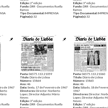
Edição:
2ª edição
Edição:
3ª edição
 Ruella
Fundo:
DRR - Documentos Ruella
Fundo:
DRR - Documentos 
Ramos
Ramos
ENSA
Tipo Documental:
IMPRENSA
Tipo Documental:
IMPRE
Página(s):
32
Página(s):
32
Pasta:
06575.113.21059
Pasta:
06575.113.21060
Título:
Diário de Lisboa
Título:
Diário de Lisboa
Número:
15864
Número:
15865
Ano:
46
Ano:
46
iro de 1967
Data:
Sexta, 17 de Fevereiro de 1967
Data:
Sábado, 18 de Fevere
rberto
Directores:
Director: Norberto
1967
Mário
Lopes; Director Adjunto: Mário
Directores:
Director: Norb
Neves
Lopes; Director Adjunto: M
Edição:
3ª edição
Neves
 Ruella
Fundo:
DRR - Documentos Ruella
Edição:
1ª edição
Ramos
Fundo:
DRR - Documentos 