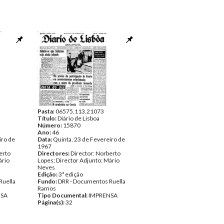
Pasta:
06575.113.21073
Título:
Diário de Lisboa
Número:
15870
Ano:
46
iro de
Data:
Quinta, 23 de Fevereiro de
1967
erto
Directores:
Director: Norberto
ário
Lopes; Director Adjunto: Mário
Neves
Edição:
3ª edição
Ruella
Fundo:
DRR - Documentos Ruella
Ramos
NSA
Tipo Documental:
IMPRENSA
Página(s):
32