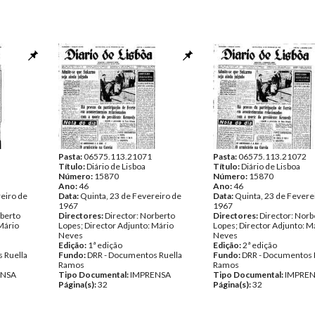
Pasta:
06575.113.21071
Pasta:
06575.113.21072
Título:
Diário de Lisboa
Título:
Diário de Lisboa
Número:
15870
Número:
15870
Ano:
46
Ano:
46
eiro de
Data:
Quinta, 23 de Fevereiro de
Data:
Quinta, 23 de Fevere
1967
1967
rberto
Directores:
Director: Norberto
Directores:
Director: Norb
Mário
Lopes; Director Adjunto: Mário
Lopes; Director Adjunto: M
Neves
Neves
Edição:
1ª edição
Edição:
2ª edição
 Ruella
Fundo:
DRR - Documentos Ruella
Fundo:
DRR - Documentos 
Ramos
Ramos
ENSA
Tipo Documental:
IMPRENSA
Tipo Documental:
IMPRE
Página(s):
32
Página(s):
32