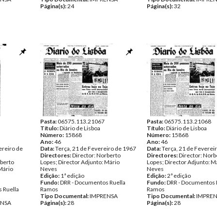
Página(s):
24
Página(s):
32
Pasta:
06575.113.21067
Pasta:
06575.113.21068
Título:
Diário de Lisboa
Título:
Diário de Lisboa
Número:
15868
Número:
15868
Ano:
46
Ano:
46
ereiro de
Data:
Terça, 21 de Fevereiro de 1967
Data:
Terça, 21 de Feverei
Directores:
Director: Norberto
Directores:
Director: Norb
rberto
Lopes; Director Adjunto: Mário
Lopes; Director Adjunto: M
Mário
Neves
Neves
Edição:
1ª edição
Edição:
2ª edição
Fundo:
DRR - Documentos Ruella
Fundo:
DRR - Documentos 
 Ruella
Ramos
Ramos
Tipo Documental:
IMPRENSA
Tipo Documental:
IMPRE
ENSA
Página(s):
28
Página(s):
28