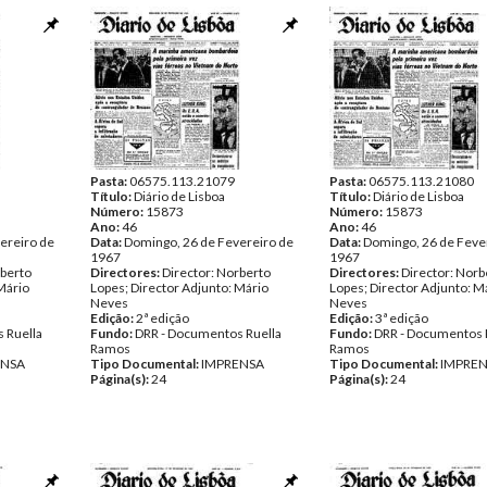
Pasta:
06575.113.21079
Pasta:
06575.113.21080
Título:
Diário de Lisboa
Título:
Diário de Lisboa
Número:
15873
Número:
15873
Ano:
46
Ano:
46
ereiro de
Data:
Domingo, 26 de Fevereiro de
Data:
Domingo, 26 de Feve
1967
1967
rberto
Directores:
Director: Norberto
Directores:
Director: Norb
Mário
Lopes; Director Adjunto: Mário
Lopes; Director Adjunto: M
Neves
Neves
Edição:
2ª edição
Edição:
3ª edição
 Ruella
Fundo:
DRR - Documentos Ruella
Fundo:
DRR - Documentos 
Ramos
Ramos
ENSA
Tipo Documental:
IMPRENSA
Tipo Documental:
IMPRE
Página(s):
24
Página(s):
24