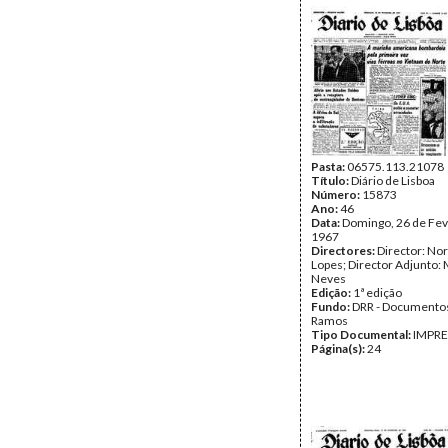
Pasta:
06575.113.21078
Título:
Diário de Lisboa
Número:
15873
Ano:
46
Data:
Domingo, 26 de Fev
1967
Directores:
Director: No
Lopes; Director Adjunto: 
Neves
Edição:
1ª edição
Fundo:
DRR - Documentos
Ramos
Tipo Documental:
IMPR
Página(s):
24