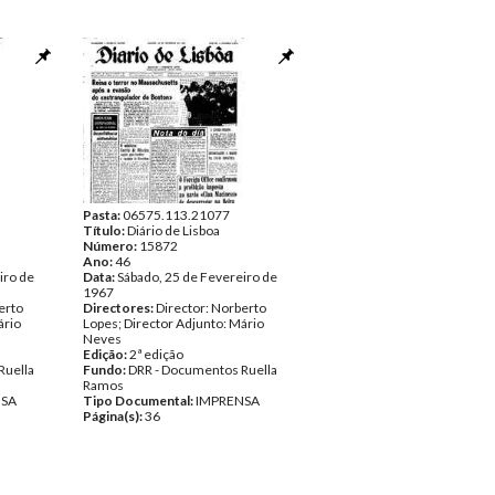
Pasta:
06575.113.21077
Título:
Diário de Lisboa
Número:
15872
Ano:
46
iro de
Data:
Sábado, 25 de Fevereiro de
1967
erto
Directores:
Director: Norberto
ário
Lopes; Director Adjunto: Mário
Neves
Edição:
2ª edição
Ruella
Fundo:
DRR - Documentos Ruella
Ramos
NSA
Tipo Documental:
IMPRENSA
Página(s):
36