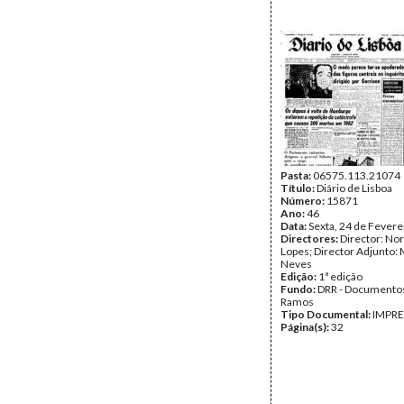
Pasta:
06575.113.21074
Título:
Diário de Lisboa
Número:
15871
Ano:
46
Data:
Sexta, 24 de Fevere
Directores:
Director: No
Lopes; Director Adjunto: 
Neves
Edição:
1ª edição
Fundo:
DRR - Documentos
Ramos
Tipo Documental:
IMPR
Página(s):
32