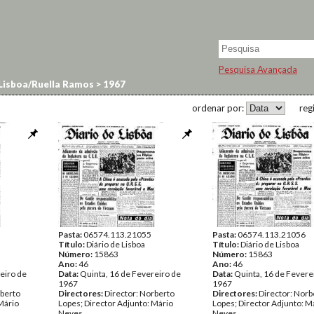
Pesquisa Avançada
 Lisboa/Ruella Ramos
>
1967
ordenar por:
reg
Pasta:
06574.113.21055
Pasta:
06574.113.21056
Título:
Diário de Lisboa
Título:
Diário de Lisboa
Número:
15863
Número:
15863
Ano:
46
Ano:
46
eiro de
Data:
Quinta, 16 de Fevereiro de
Data:
Quinta, 16 de Fevere
1967
1967
rberto
Directores:
Director: Norberto
Directores:
Director: Norb
Mário
Lopes; Director Adjunto: Mário
Lopes; Director Adjunto: M
Neves
Neves