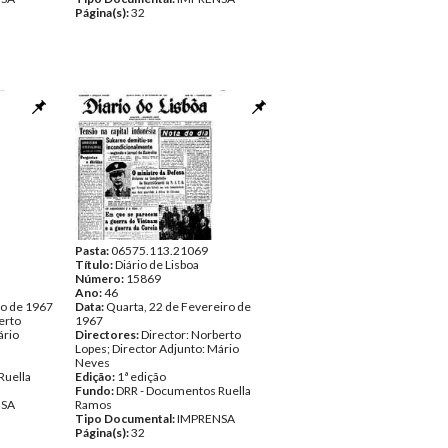
Página(s):
32
Pasta:
06575.113.21069
Título:
Diário de Lisboa
Número:
15869
Ano:
46
ro de 1967
Data:
Quarta, 22 de Fevereiro de
erto
1967
ário
Directores:
Director: Norberto
Lopes; Director Adjunto: Mário
Neves
Ruella
Edição:
1ª edição
Fundo:
DRR - Documentos Ruella
NSA
Ramos
Tipo Documental:
IMPRENSA
Página(s):
32