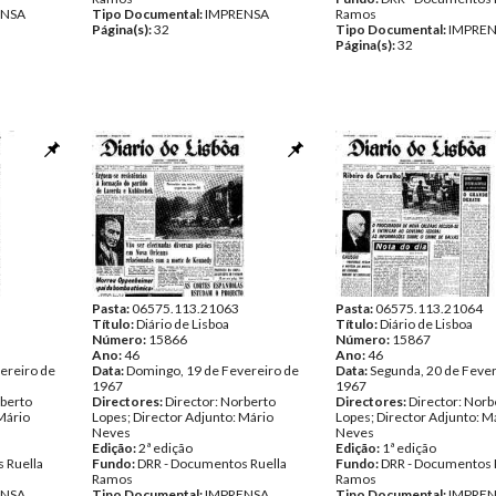
ENSA
Tipo Documental:
IMPRENSA
Ramos
Página(s):
32
Tipo Documental:
IMPRE
Página(s):
32
Pasta:
06575.113.21063
Pasta:
06575.113.21064
Título:
Diário de Lisboa
Título:
Diário de Lisboa
Número:
15866
Número:
15867
Ano:
46
Ano:
46
ereiro de
Data:
Domingo, 19 de Fevereiro de
Data:
Segunda, 20 de Fever
1967
1967
rberto
Directores:
Director: Norberto
Directores:
Director: Norb
Mário
Lopes; Director Adjunto: Mário
Lopes; Director Adjunto: M
Neves
Neves
Edição:
2ª edição
Edição:
1ª edição
 Ruella
Fundo:
DRR - Documentos Ruella
Fundo:
DRR - Documentos 
Ramos
Ramos
ENSA
Tipo Documental:
IMPRENSA
Tipo Documental:
IMPRE