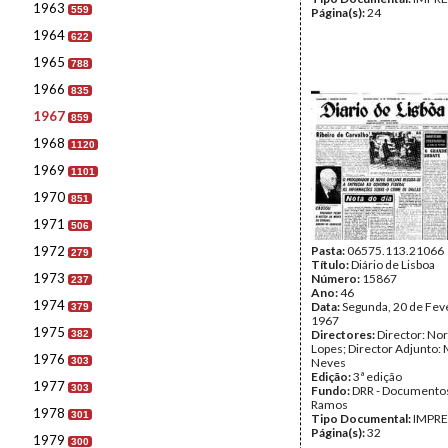
1963
559
Página(s):
24
1964
622
1965
788
1966
835
1967
859
1968
1120
1969
1101
1970
851
1971
506
1972
Pasta:
06575.113.21066
279
Título:
Diário de Lisboa
1973
Número:
15867
237
Ano:
46
1974
Data:
Segunda, 20 de Fev
379
1967
1975
Directores:
Director: No
382
Lopes; Director Adjunto: 
1976
303
Neves
Edição:
3ª edição
1977
303
Fundo:
DRR - Documentos
Ramos
1978
301
Tipo Documental:
IMPR
Página(s):
32
1979
300