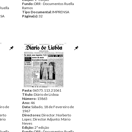
Fundo:
DRR - Documentos Ruella
Ruella
Ramos
Tipo Documental:
IMPRENSA
NSA
Página(s):
32
Pasta:
06575.113.21061
Título:
Diário de Lisboa
Número:
15865
Ano:
46
iro de
Data:
Sábado, 18 de Fevereiro de
1967
erto
Directores:
Director: Norberto
ário
Lopes; Director Adjunto: Mário
Neves
Edição:
2ª edição
Ruella
Fundo:
DRR - Documentos Ruella