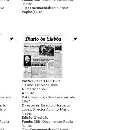
Ramos
NSA
Tipo Documental:
IMPRENSA
Página(s):
32
Pasta:
06575.113.21065
Título:
Diário de Lisboa
Número:
15867
Ano:
46
eiro de
Data:
Segunda, 20 de Fevereiro de
1967
erto
Directores:
Director: Norberto
ário
Lopes; Director Adjunto: Mário
Neves
Edição:
2ª edição
Ruella
Fundo:
DRR - Documentos Ruella
Ramos
NSA
Tipo Documental:
IMPRENSA