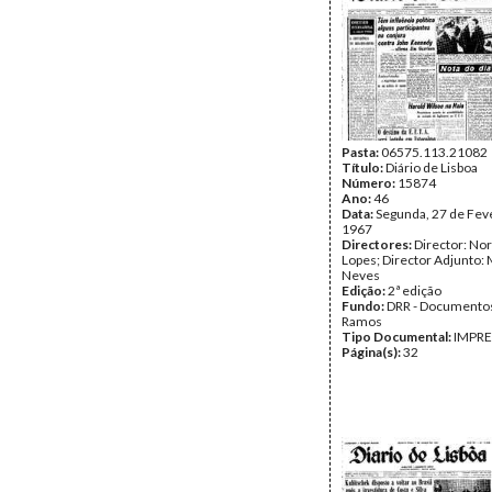
Pasta:
06575.113.21082
Título:
Diário de Lisboa
Número:
15874
Ano:
46
Data:
Segunda, 27 de Fev
1967
Directores:
Director: No
Lopes; Director Adjunto: 
Neves
Edição:
2ª edição
Fundo:
DRR - Documentos
Ramos
Tipo Documental:
IMPR
Página(s):
32