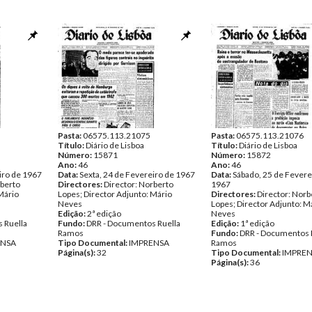
Pasta:
06575.113.21075
Pasta:
06575.113.21076
Título:
Diário de Lisboa
Título:
Diário de Lisboa
Número:
15871
Número:
15872
Ano:
46
Ano:
46
iro de 1967
Data:
Sexta, 24 de Fevereiro de 1967
Data:
Sábado, 25 de Fevere
rberto
Directores:
Director: Norberto
1967
Mário
Lopes; Director Adjunto: Mário
Directores:
Director: Norb
Neves
Lopes; Director Adjunto: M
Edição:
2ª edição
Neves
 Ruella
Fundo:
DRR - Documentos Ruella
Edição:
1ª edição
Ramos
Fundo:
DRR - Documentos 
ENSA
Tipo Documental:
IMPRENSA
Ramos
Página(s):
32
Tipo Documental:
IMPRE
Página(s):
36