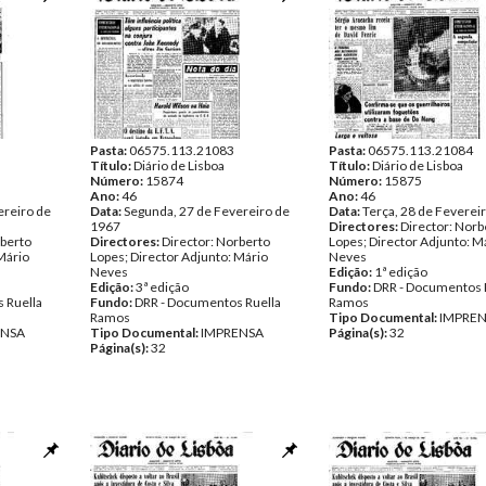
Pasta:
06575.113.21083
Pasta:
06575.113.21084
Título:
Diário de Lisboa
Título:
Diário de Lisboa
Número:
15874
Número:
15875
Ano:
46
Ano:
46
ereiro de
Data:
Segunda, 27 de Fevereiro de
Data:
Terça, 28 de Feverei
1967
Directores:
Director: Norb
rberto
Directores:
Director: Norberto
Lopes; Director Adjunto: M
Mário
Lopes; Director Adjunto: Mário
Neves
Neves
Edição:
1ª edição
Edição:
3ª edição
Fundo:
DRR - Documentos 
 Ruella
Fundo:
DRR - Documentos Ruella
Ramos
Ramos
Tipo Documental:
IMPRE
ENSA
Tipo Documental:
IMPRENSA
Página(s):
32
Página(s):
32