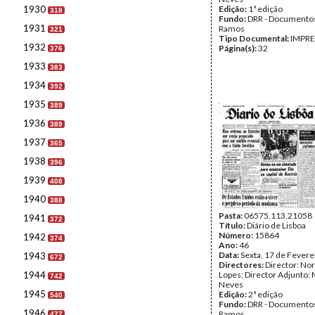
1930
Edição:
1ª edição
318
Fundo:
DRR - Documentos
1931
Ramos
321
Tipo Documental:
IMPR
1932
Página(s):
32
376
1933
383
1934
392
1935
389
1936
389
1937
365
1938
396
1939
408
1940
388
Pasta:
06575.113.21058
1941
372
Título:
Diário de Lisboa
Número:
15864
1942
374
Ano:
46
Data:
Sexta, 17 de Fevere
1943
672
Directores:
Director: No
1944
Lopes; Director Adjunto: 
742
Neves
1945
Edição:
2ª edição
540
Fundo:
DRR - Documentos
1946
Ramos
477