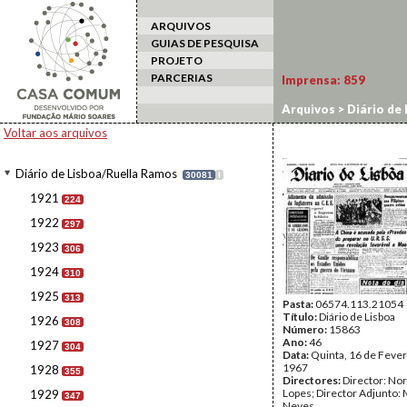
ARQUIVOS
GUIAS DE PESQUISA
PROJETO
PARCERIAS
Imprensa:
859
Arquivos
>
Diário de
Voltar aos arquivos
Diário de Lisboa/Ruella Ramos
30081
I
1921
224
1922
297
1923
306
1924
310
1925
313
Pasta:
06574.113.21054
Título:
Diário de Lisboa
1926
308
Número:
15863
Ano:
46
1927
304
Data:
Quinta, 16 de Fever
1967
1928
355
Directores:
Director: No
Lopes; Director Adjunto: 
1929
347
Neves