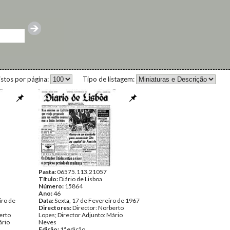
istos por página:
Tipo de listagem:
Pasta:
06575.113.21057
Título:
Diário de Lisboa
Número:
15864
Ano:
46
iro de
Data:
Sexta, 17 de Fevereiro de 1967
Directores:
Director: Norberto
erto
Lopes; Director Adjunto: Mário
ário
Neves
Edição:
1ª edição