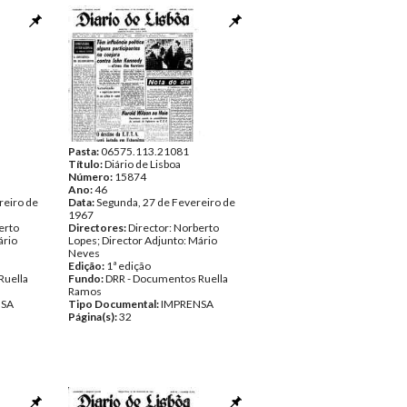
Pasta:
06575.113.21081
Título:
Diário de Lisboa
Número:
15874
Ano:
46
reiro de
Data:
Segunda, 27 de Fevereiro de
1967
erto
Directores:
Director: Norberto
ário
Lopes; Director Adjunto: Mário
Neves
Edição:
1ª edição
Ruella
Fundo:
DRR - Documentos Ruella
Ramos
NSA
Tipo Documental:
IMPRENSA
Página(s):
32