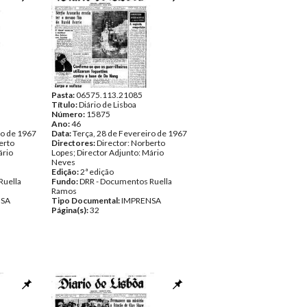
Pasta:
06575.113.21085
Título:
Diário de Lisboa
Número:
15875
Ano:
46
ro de 1967
Data:
Terça, 28 de Fevereiro de 1967
erto
Directores:
Director: Norberto
ário
Lopes; Director Adjunto: Mário
Neves
Edição:
2ª edição
Ruella
Fundo:
DRR - Documentos Ruella
Ramos
NSA
Tipo Documental:
IMPRENSA
Página(s):
32