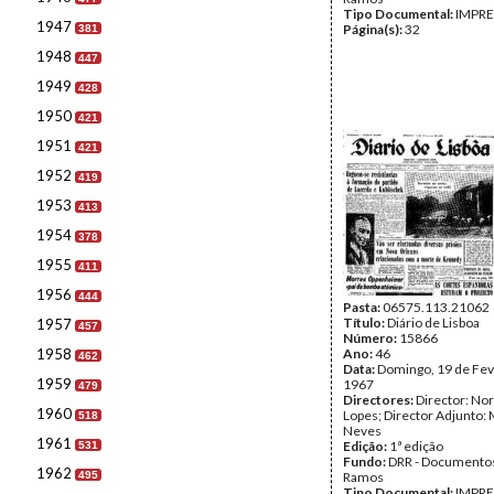
Tipo Documental:
IMPR
1947
Página(s):
32
381
1948
447
1949
428
1950
421
1951
421
1952
419
1953
413
1954
378
1955
411
1956
444
Pasta:
06575.113.21062
Título:
Diário de Lisboa
1957
457
Número:
15866
1958
Ano:
46
462
Data:
Domingo, 19 de Fev
1959
1967
479
Directores:
Director: No
1960
Lopes; Director Adjunto: 
518
Neves
1961
Edição:
1ª edição
531
Fundo:
DRR - Documentos
1962
495
Ramos
Tipo Documental:
IMPR