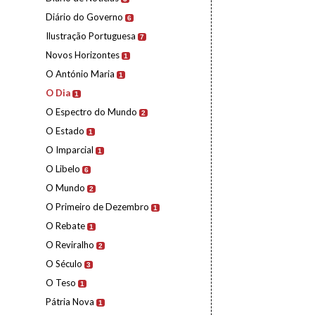
Diário do Governo
6
Ilustração Portuguesa
7
Novos Horizontes
1
O António Maria
1
O Dia
1
O Espectro do Mundo
2
O Estado
1
O Imparcial
1
O Libelo
6
O Mundo
2
O Primeiro de Dezembro
1
O Rebate
1
O Reviralho
2
O Século
3
O Teso
1
Pátria Nova
1