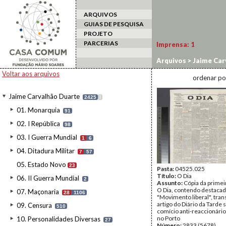
ARQUIVOS
GUIAS DE PESQUISA
PROJETO
PARCERIAS
Imprensa:
1
Arquivos
>
Jaime Car
Voltar aos arquivos
ordenar po
Jaime Carvalhão Duarte
2425
I
01. Monarquia
91
02. I República
98
03. I Guerra Mundial
1
6
04. Ditadura Militar
7
57
05. Estado Novo
23
Pasta:
04525.025
Título:
O Dia
06. II Guerra Mundial
2
Assunto:
Cópia da primei
O Dia, contendo destacado
07. Maçonaria
28
1106
"Movimento liberal", tra
artigo do Diário da Tarde 
09. Censura
510
comício anti-reaccionário
no Porto
10. Personalidades Diversas
27
Número:
2833 (5678)