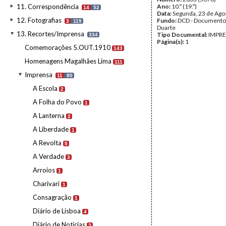
11. Correspondência
Ano:
10.º (19.º)
14
52
Data:
Segunda, 23 de Ago
12. Fotografias
Fundo:
DCD - Documento
3
119
Duarte
13. Recortes/Imprensa
Tipo Documental:
IMPR
334
Página(s):
1
Comemorações 5.OUT.1910
143
Homenagens Magalhães Lima
111
Imprensa
11
80
A Escola
2
A Folha do Povo
1
A Lanterna
2
A Liberdade
1
A Revolta
5
A Verdade
3
Arroios
1
Charivari
1
Consagração
1
Diário de Lisboa
4
Diário de Notícias
3