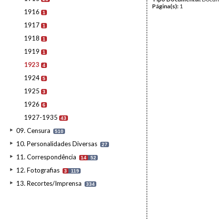
Página(s):
1
1916
1
1917
1
1918
1
1919
1
1923
4
1924
5
1925
3
1926
6
1927-1935
43
09. Censura
510
10. Personalidades Diversas
27
11. Correspondência
14
52
12. Fotografias
3
119
13. Recortes/Imprensa
334