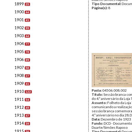
1899
Tipo Documental:
Docum
25
Página(s):
8
1900
44
1901
41
1902
99
1903
44
1904
77
1905
78
1906
89
1907
58
1908
27
1909
41
Pasta:
04506.008.002
1910
122
Título:
Sessão branca co
do 4.º aniversário da Loja
1911
54
Assunto:
Folheto da Loja
comunicando a realizaçã
1912
49
sessão branca comemorat
1913
4.º aniversário no dia 28
47
Data:
Dezembro de 1923
1914
Fundo:
DCD - Documento
39
Duarte/Simões Raposo
1915
Tipo Documental:
Docum
26