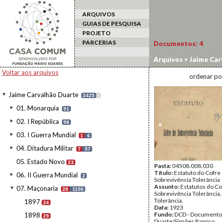
ARQUIVOS
GUIAS DE PESQUISA
PROJETO
PARCERIAS
Documentos:
4
Arquivos
>
Jaime Car
Voltar aos arquivos
ordenar po
Jaime Carvalhão Duarte
2425
I
01. Monarquia
91
02. I República
98
03. I Guerra Mundial
1
6
04. Ditadura Militar
7
57
05. Estado Novo
23
Pasta:
04508.008.030
Título:
Estatuto do Cofre
06. II Guerra Mundial
2
Sobrevivência Tolerância
Assunto:
Estatutos do Co
07. Maçonaria
28
1106
Sobrevivência Tolerância
Tolerância.
1897
24
Data:
1923
Fundo:
DCD - Documento
1898
29
Duarte/Simões Raposo