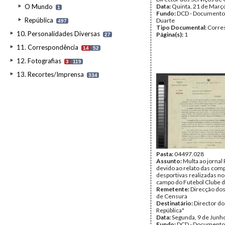
O Mundo
Data:
Quinta, 21 de Març
1
Fundo:
DCD - Documento
República
Duarte
497
Tipo Documental:
Corre
10. Personalidades Diversas
Página(s):
1
27
11. Correspondência
14
52
12. Fotografias
3
119
13. Recortes/Imprensa
334
Pasta:
04497.028
Assunto:
Multa ao jornal
devido ao relato das com
desportivas realizadas n
campo do Futebol Clube d
Remetente:
Direcção dos
de Censura
Destinatário:
Director do 
República"
Data:
Segunda, 9 de Junh
Fundo:
DCD - Documento