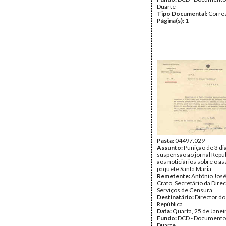
Duarte
Tipo Documental:
Corre
Página(s):
1
Pasta:
04497.029
Assunto:
Punição de 3 di
suspensão ao jornal Repú
aos noticiários sobre o as
paquete Santa Maria
Remetente:
António José
Crato, Secretário da Dire
Serviços de Censura
Destinatário:
Director do
República
Data:
Quarta, 25 de Janei
Fundo:
DCD - Documento
Duarte