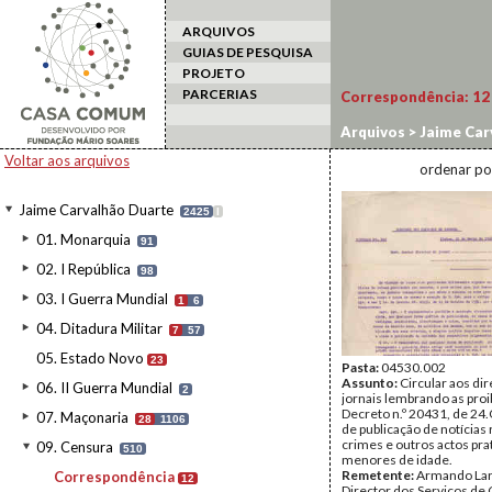
ARQUIVOS
GUIAS DE PESQUISA
PROJETO
PARCERIAS
Correspondência:
12
Arquivos
>
Jaime Car
Voltar aos arquivos
ordenar po
Jaime Carvalhão Duarte
2425
I
01. Monarquia
91
02. I República
98
03. I Guerra Mundial
1
6
04. Ditadura Militar
7
57
05. Estado Novo
23
Pasta:
04530.002
Assunto:
Circular aos di
06. II Guerra Mundial
2
jornais lembrando as proi
Decreto n.º 20431, de 24
07. Maçonaria
28
1106
de publicação de notícias 
crimes e outros actos pra
09. Censura
510
menores de idade.
Remetente:
Armando Lar
Correspondência
12
Director dos Serviços de