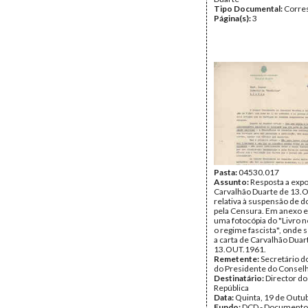
Tipo Documental:
Corre
Página(s):
3
Pasta:
04530.017
Assunto:
Resposta a exp
Carvalhão Duarte de 13.
relativa à suspensão de do
pela Censura. Em anexo 
uma fotocópia do "Livro 
o regime fascista", onde 
a carta de Carvalhão Duar
13.OUT.1961.
Remetente:
Secretário d
do Presidente do Consel
Destinatário:
Director do
República
Data:
Quinta, 19 de Outu
Fundo:
DCD - Documento