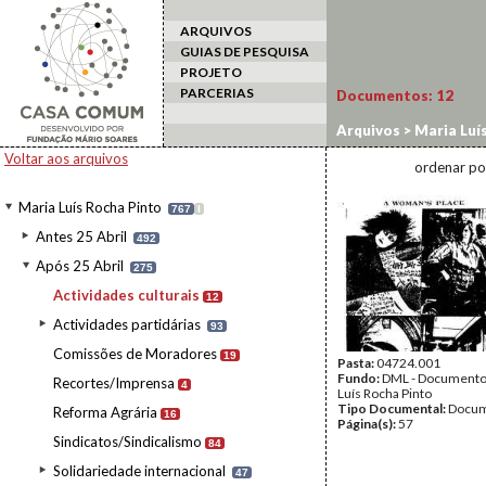
ARQUIVOS
GUIAS DE PESQUISA
PROJETO
PARCERIAS
Documentos:
12
Arquivos
>
Maria Luí
Voltar aos arquivos
ordenar po
Maria Luís Rocha Pinto
767
I
Antes 25 Abril
492
Após 25 Abril
275
Actividades culturais
12
Actividades partidárias
93
Comissões de Moradores
19
Pasta:
04724.001
Fundo:
DML - Documento
Recortes/Imprensa
4
Luís Rocha Pinto
Tipo Documental:
Docum
Reforma Agrária
16
Página(s):
57
Sindicatos/Sindicalismo
84
Solidariedade internacional
47