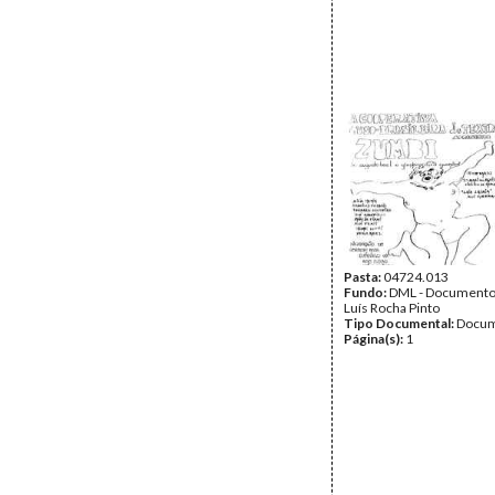
Pasta:
04724.013
Fundo:
DML - Documento
Luís Rocha Pinto
Tipo Documental:
Docum
Página(s):
1