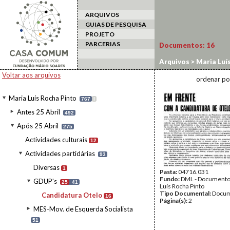
ARQUIVOS
GUIAS DE PESQUISA
PROJETO
PARCERIAS
Documentos:
16
Arquivos
>
Maria Luí
Voltar aos arquivos
ordenar po
Maria Luís Rocha Pinto
767
I
Antes 25 Abril
492
Após 25 Abril
275
Actividades culturais
12
Actividades partidárias
93
Diversas
1
Pasta:
04716.031
Fundo:
DML - Documento
GDUP's
25
41
Luís Rocha Pinto
Tipo Documental:
Docum
Candidatura Otelo
16
Página(s):
2
MES-Mov. de Esquerda Socialista
51