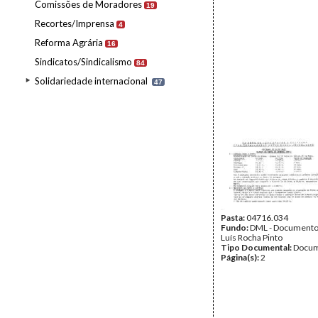
Comissões de Moradores
19
Recortes/Imprensa
4
Reforma Agrária
16
Sindicatos/Sindicalismo
84
Solidariedade internacional
47
Pasta:
04716.034
Fundo:
DML - Documento
Luís Rocha Pinto
Tipo Documental:
Docum
Página(s):
2