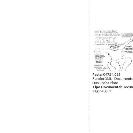
Pasta:
04724.013
Fundo:
DML - Documento
Luís Rocha Pinto
Tipo Documental:
Docum
Página(s):
1