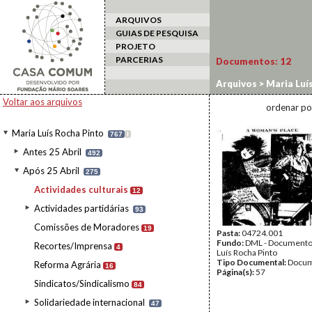
ARQUIVOS
GUIAS DE PESQUISA
PROJETO
PARCERIAS
Documentos:
12
Arquivos
>
Maria Luí
Voltar aos arquivos
ordenar po
Maria Luís Rocha Pinto
767
I
Antes 25 Abril
492
Após 25 Abril
275
Actividades culturais
12
Actividades partidárias
93
Comissões de Moradores
19
Pasta:
04724.001
Fundo:
DML - Documento
Recortes/Imprensa
4
Luís Rocha Pinto
Tipo Documental:
Docum
Reforma Agrária
16
Página(s):
57
Sindicatos/Sindicalismo
84
Solidariedade internacional
47