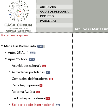
ARQUIVOS
GUIAS DE PESQUISA
PROJETO
PARCERIAS
Arquivos
>
Maria Luí
Voltar aos arquivos
Maria Luís Rocha Pinto
767
I
Antes 25 Abril
492
Após 25 Abril
275
Actividades culturais
12
Actividades partidárias
93
Comissões de Moradores
19
Recortes/Imprensa
4
Reforma Agrária
16
Sindicatos/Sindicalismo
84
Solidariedade internacional
47