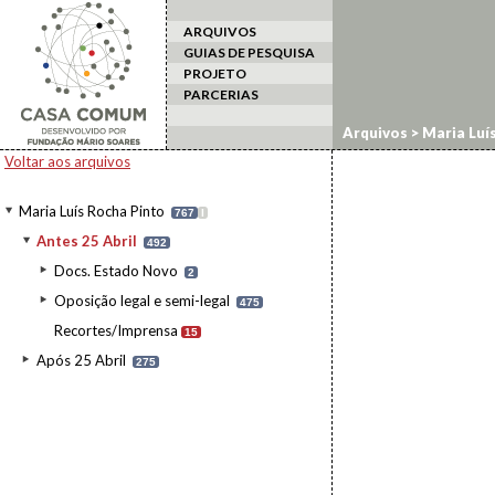
ARQUIVOS
GUIAS DE PESQUISA
PROJETO
PARCERIAS
Arquivos
>
Maria Luí
Voltar aos arquivos
Maria Luís Rocha Pinto
767
I
Antes 25 Abril
492
Docs. Estado Novo
2
Oposição legal e semi-legal
475
Recortes/Imprensa
15
Após 25 Abril
275