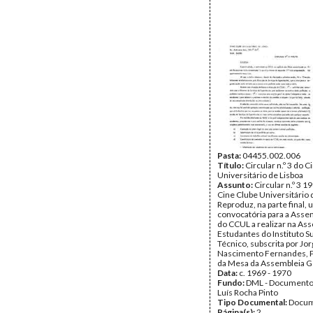
Pasta:
04455.002.006
Título:
Circular n.º 3 do 
Universitário de Lisboa
Assunto:
Circular n.º 3 1
Cine Clube Universitário 
Reproduz, na parte final,
convocatória para a Assem
do CCUL a realizar na As
Estudantes do Instituto S
Técnico, subscrita por Jo
Nascimento Fernandes, 
da Mesa da Assembleia G
Data:
c. 1969 - 1970
Fundo:
DML - Documento
Luís Rocha Pinto
Tipo Documental:
Docum
Página(s):
2