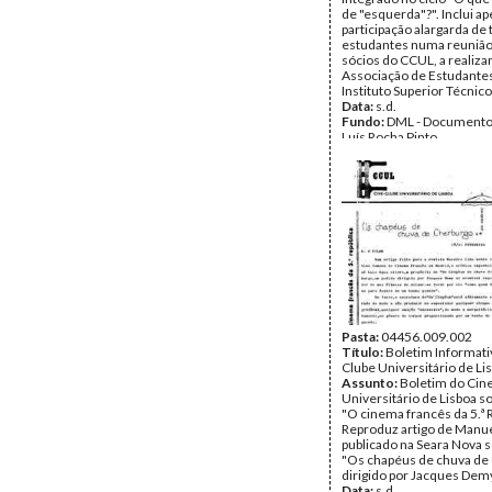
de "esquerda"?". Inclui ap
participação alargarda de
estudantes numa reunião
sócios do CCUL, a realiza
Associação de Estudante
Instituto Superior Técnico
Data:
s.d.
Fundo:
DML - Documento
Luís Rocha Pinto
Tipo Documental:
Docum
Página(s):
2
Pasta:
04456.009.002
Título:
Boletim Informati
Clube Universitário de Li
Assunto:
Boletim do Cin
Universitário de Lisboa so
"O cinema francês da 5.ª 
Reproduz artigo de Manue
publicado na Seara Nova s
"Os chapéus de chuva de
dirigido por Jacques Dem
Data:
s.d.