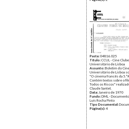
Pasta:
04816.025
Título:
CCUL - Cine Clube
Universitário de Lisboa
Assunto:
Boletim do Cin
Universitário de Lisboa so
"O cinema francês da 5.ª 
Contém textos sobre o fi
Todos os Riscos" realizad
Claude Santet.
Data:
Janeiro de 1970
Fundo:
DML - Documento
Luís Rocha Pinto
Tipo Documental:
Docum
Página(s):
4