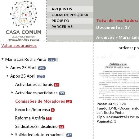
ARQUIVOS
GUIAS DE PESQUISA
Total de resultados:
PROJETO
PARCERIAS
Documentos:
17
Arquivos
>
Maria Luí
Voltar aos arquivos
ordenar po
Maria Luís Rocha Pinto
767
I
Antes 25 Abril
492
Após 25 Abril
275
Actividades culturais
12
Actividades partidárias
93
Comissões de Moradores
19
Pasta:
04722.120
Fundo:
DML - Documento
Recortes/Imprensa
4
Luís Rocha Pinto
Tipo Documental:
Docum
Reforma Agrária
16
Página(s):
1
Sindicatos/Sindicalismo
84
Solidariedade internacional
47