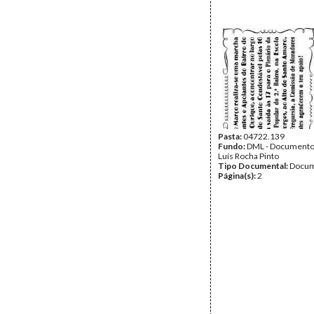
Pasta:
04722.139
Fundo:
DML - Documento
Luís Rocha Pinto
Tipo Documental:
Docum
Página(s):
2