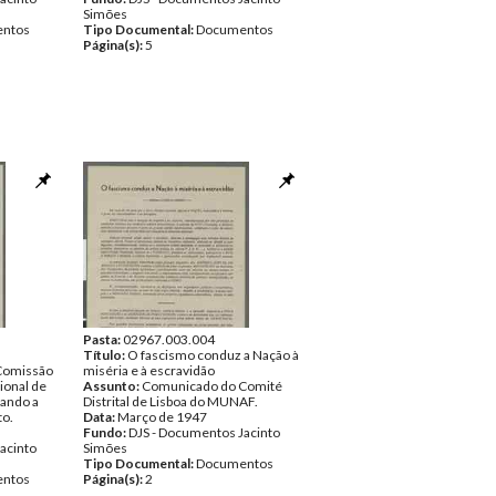
Simões
ntos
Tipo Documental:
Documentos
Página(s):
5
Pasta:
02967.003.004
Título:
O fascismo conduz a Nação à
Comissão
miséria e à escravidão
ional de
Assunto:
Comunicado do Comité
lando a
Distrital de Lisboa do MUNAF.
to.
Data:
Março de 1947
Fundo:
DJS - Documentos Jacinto
acinto
Simões
Tipo Documental:
Documentos
ntos
Página(s):
2