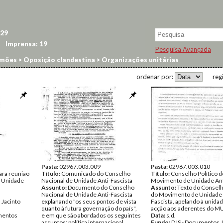
29
Imprensa:
19
Pesquisa Avançada
imões
>
Oposição clandestina
>
Organizações unitárias
ordenar por:
reg
Pasta:
02967.003.009
Pasta:
02967.003.010
ara reunião
Título:
Comunicado do Conselho
Título:
Conselho Político d
e Unidade
Nacional de Unidade Anti-Fascista
Movimento de Unidade Ant
Assunto:
Documento do Conselho
Assunto:
Texto do Conselh
Nacional de Unidade Anti-Fascista
do Movimento de Unidade 
 Jacinto
explanando "os seus pontos de vista
Fascista, apelando à unida
quanto à futura governação do país",
acção aos aderentes do M
entos
e em que são abordados os seguintes
Data:
s.d.
assuntos: política internacional,
Fundo:
DJS - Documentos J