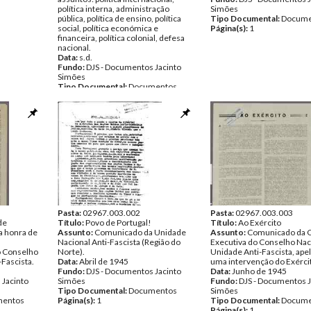
política interna, administração
Simões
pública, política de ensino, política
Tipo Documental:
Docume
social, política económica e
Página(s):
1
financeira, política colonial, defesa
nacional.
Data:
s.d.
Fundo:
DJS - Documentos Jacinto
Simões
Tipo Documental:
Documentos
Página(s):
7
Pasta:
02967.003.002
Pasta:
02967.003.003
 de
Título:
Povo de Portugal!
Título:
Ao Exército
a honra de
Assunto:
Comunicado da Unidade
Assunto:
Comunicado da 
Nacional Anti-Fascista (Região do
Executiva do Conselho Nac
 Conselho
Norte).
Unidade Anti-Fascista, ape
Fascista.
Data:
Abril de 1945
uma intervenção do Exérci
Fundo:
DJS - Documentos Jacinto
Data:
Junho de 1945
 Jacinto
Simões
Fundo:
DJS - Documentos J
Tipo Documental:
Documentos
Simões
entos
Página(s):
1
Tipo Documental:
Docume
Página(s):
1