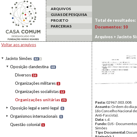
ARQUIVOS
GUIAS DE PESQUISA
Total de resultados:
PROJETO
PARCERIAS
Documentos:
10
Arquivos
>
Jacinto S
Voltar aos arquivos
Jacinto Simões
82
I
Oposição clandestina
68
Diversos
24
Organizações militares
3
Organizações socialistas
12
Organizações unitárias
29
Pasta:
02967.003.008
Assunto:
Ordem do dia p
Oposição legal e semi-legal
8
(do Conselho Nacional d
Anti-Fascista).
Organismos internacionais
5
Data:
s.d.
Fundo:
DJS - Documentos
Questão colonial
1
Simões
Tipo Documental:
Docum
Página(s):
1