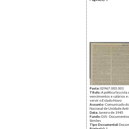
Pasta:
02967.003.001
Título:
A política fascista
vencimentos e salários e 
servir o Estado Novo
Assunto:
Comunicado do
Nacional de Unidade Anti-
Data:
Janeiro de 1945
Fundo:
DJS - Documentos
Simões
Tipo Documental:
Docum
Página(s):
1