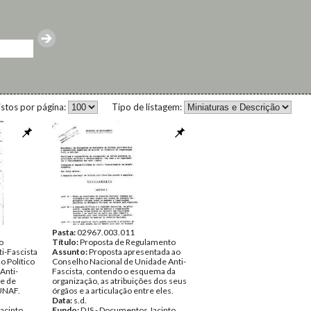
istos por página:
Tipo de listagem:
Pasta:
02967.003.011
o
Título:
Proposta de Regulamento
i-Fascista
Assunto:
Proposta apresentada ao
o Político
Conselho Nacional de Unidade Anti-
Anti-
Fascista, contendo o esquema da
de de
organização, as atribuições dos seus
UNAF.
órgãos e a articulação entre eles.
Data:
s.d.
acinto
Fundo:
DJS - Documentos Jacinto