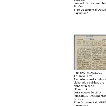
Fundo:
DJS - Documentos
Simões
Tipo Documental:
Docum
Página(s):
1
Pasta:
02967.002.001
Título:
A Terra
Assunto:
Jornal anti-fasc
elaborado e publicado na
clandestinidade.
Número:
7
Data:
Agosto de 1945
Fundo:
DJS - Documentos
Simões
Tipo Documental:
IMPR
Página(s):
5