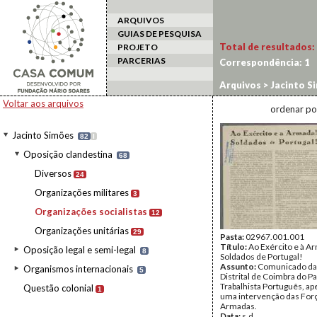
ARQUIVOS
GUIAS DE PESQUISA
Total de resultados:
PROJETO
PARCERIAS
Correspondência:
1
Arquivos
>
Jacinto S
Voltar aos arquivos
ordenar po
Jacinto Simões
82
I
Oposição clandestina
68
Diversos
24
Organizações militares
3
Organizações socialistas
12
Organizações unitárias
29
Pasta:
02967.001.001
Título:
Ao Exército e à A
Oposição legal e semi-legal
8
Soldados de Portugal!
Assunto:
Comunicado da
Organismos internacionais
5
Distrital de Coimbra do Pa
Trabalhista Português, ap
Questão colonial
1
uma intervenção das For
Armadas.
Data:
s.d.