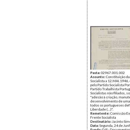
Pasta:
02967.001.002
Assunto:
Constituição da
Socialista a 12.MAI.1946
pelo Partido Socialista Po
Partido Trabalhista Portu
Socialistas não filiados, s
"adesão à criação, manut
desenvolvimento de uma 
todos os portugueses de
Liberdade (...)".
Remetente:
Comissão Ex
Frente Socialista
Destinatário:
Jacinto Si
Data:
Segunda, 24 de Jun
Fundo:
DJS - Documentos