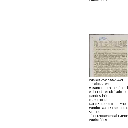
Pasta:
02967.002.004
Título:
A Terra
Assunto:
Jornal anti-fasc
elaborado e publicado na
clandestinidade.
Número:
15
Data:
Setembro de 1945
Fundo:
DJS - Documentos
Simões
Tipo Documental:
IMPR
Página(s):
6